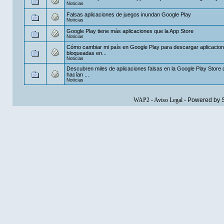
Noticias
Falsas aplicaciones de juegos inundan Google Play
Noticias
Google Play tiene más aplicaciones que la App Store
Noticias
Cómo cambiar mi país en Google Play para descargar aplicacio
bloqueadas en...
Noticias
Descubren miles de aplicaciones falsas en la Google Play Store
hacían ...
Noticias
WAP2
-
Aviso Legal
-
Powered by 