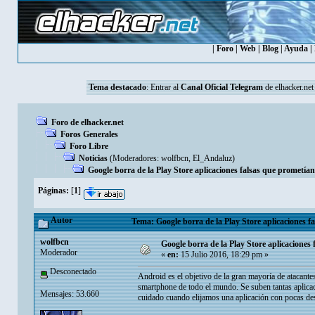
|
Foro
|
Web
|
Blog
|
Ayuda
|
Tema destacado
: Entrar al
Canal Oficial Telegram
de elhacker.net
Foro de elhacker.net
Foros Generales
Foro Libre
Noticias
(Moderadores:
wolfbcn
,
El_Andaluz
)
Google borra de la Play Store aplicaciones falsas que prometían
Páginas:
[
1
]
Autor
Tema: Google borra de la Play Store aplicaciones fa
wolfbcn
Google borra de la Play Store aplicaciones 
Moderador
«
en:
15 Julio 2016, 18:29 pm »
Desconectado
Android es el objetivo de la gran mayoría de atacante
smartphone de todo el mundo. Se suben tantas aplicac
Mensajes: 53.660
cuidado cuando elijamos una aplicación con pocas de