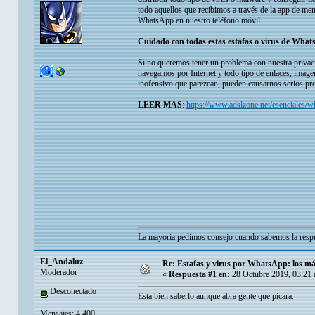
todo aquellos que recibimos a través de la app de me
WhatsApp en nuestro teléfono móvil.
Cuidado con todas estas estafas o virus de What
Si no queremos tener un problema con nuestra privac
navegamos por Internet y todo tipo de enlaces, imág
inofensivo que parezcan, pueden causarnos serios pro
LEER MAS
:
https://www.adslzone.net/esenciales/w
La mayoria pedimos consejo cuando sabemos la respu
El_Andaluz
Re: Estafas y virus por WhatsApp: los más
Moderador
«
Respuesta #1 en:
28 Octubre 2019, 03:21 
Desconectado
Esta bien saberlo aunque abra gente que picará.
Mensajes: 4.400