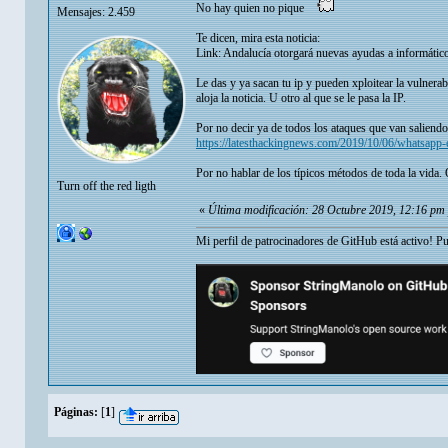
No hay quien no pique
Mensajes: 2.459
Te dicen, mira esta noticia:
Link: Andalucía otorgará nuevas ayudas a informático
Le das y ya sacan tu ip y pueden xploitear la vulner
aloja la noticia. U otro al que se le pasa la IP.
Por no decir ya de todos los ataques que van saliend
https://latesthackingnews.com/2019/10/06/whatsapp-ex
Por no hablar de los típicos métodos de toda la vida.
Turn off the red ligth
«
Última modificación: 28 Octubre 2019, 12:16 pm
Mi perfil de patrocinadores de GitHub está activo! P
Páginas:
[
1
]