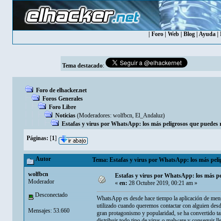
|
Foro
|
Web
|
Blog
|
Ayuda
|
Tema destacado
:
Foro de elhacker.net
Foros Generales
Foro Libre
Noticias
(Moderadores:
wolfbcn
,
El_Andaluz
)
Estafas y virus por WhatsApp: los más peligrosos que puedes r
Páginas:
[
1
]
Autor
Tema: Estafas y virus por WhatsApp: los más pelig
wolfbcn
Estafas y virus por WhatsApp: los más pe
Moderador
«
en:
28 Octubre 2019, 00:21 am »
Desconectado
WhatsApp es desde hace tiempo la aplicación de mensa
utilizado cuando queremos contactar con alguien desd
Mensajes: 53.660
gran protagonismo y popularidad, se ha convertido tam
distribuir todo tipo de virus o malware y conseguir 