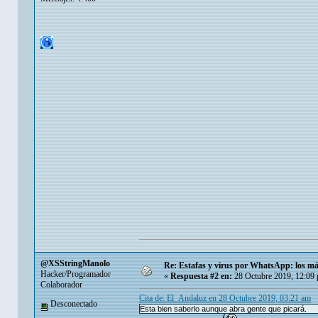
@XSStringManolo
Re: Estafas y virus por WhatsApp: los más
Hacker/Programador
«
Respuesta #2 en:
28 Octubre 2019, 12:09
Colaborador
Cita de: El_Andaluz en 28 Octubre 2019, 03:21 am
Desconectado
Esta bien saberlo aunque abra gente que picará.