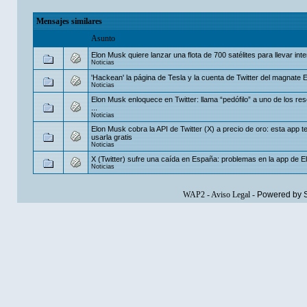
Mensajes similares
Asunto
Elon Musk quiere lanzar una flota de 700 satélites para llevar inter
Noticias
'Hackean' la página de Tesla y la cuenta de Twitter del magnate
Noticias
Elon Musk enloquece en Twitter: llama “pedófilo” a uno de los res
...
Noticias
Elon Musk cobra la API de Twitter (X) a precio de oro: esta app t
usarla gratis
Noticias
X (Twitter) sufre una caída en España: problemas en la app de 
Noticias
WAP2
-
Aviso Legal
-
Powered by 