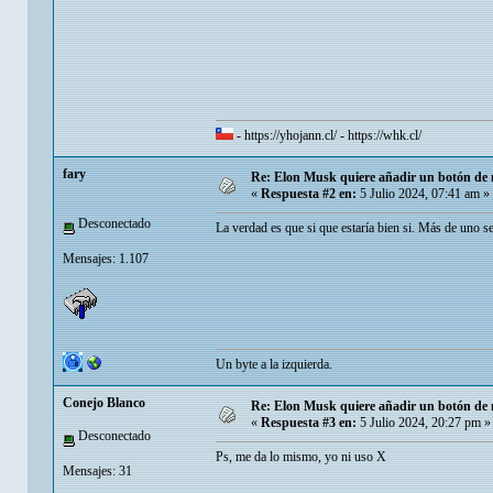
-
https://yhojann.cl/
-
https://whk.cl/
fary
Re: Elon Musk quiere añadir un botón de ne
«
Respuesta #2 en:
5 Julio 2024, 07:41 am »
Desconectado
La verdad es que si que estaría bien si. Más de uno s
Mensajes: 1.107
Un byte a la izquierda.
Conejo Blanco
Re: Elon Musk quiere añadir un botón de ne
«
Respuesta #3 en:
5 Julio 2024, 20:27 pm »
Desconectado
Ps, me da lo mismo, yo ni uso X
Mensajes: 31