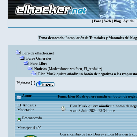
|
Foro
|
Web
|
Blog
|
Ayuda
|
Tema destacado
: Recopilación de
Tutoriales y Manuales del blog
Foro de elhacker.net
Foros Generales
Foro Libre
Noticias
(Moderadores:
wolfbcn
,
El_Andaluz
)
Elon Musk quiere añadir un botón de negativos a las respuesta
Páginas:
[
1
]
Autor
Tema: Elon Musk quiere añadir un botón de negativ
El_Andaluz
Elon Musk quiere añadir un botón de negat
Moderador
«
en:
3 Julio 2024, 23:34 pm »
Desconectado
Mensajes: 4.400
Con el cambio de Jack Dorsey a Elon Musk en la cúpul