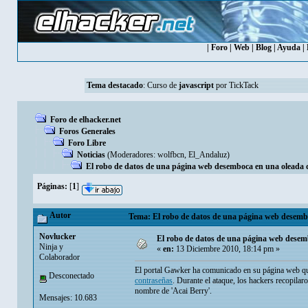
|
Foro
|
Web
|
Blog
|
Ayuda
|
Tema destacado
:
Curso de
javascript
por TickTack
Foro de elhacker.net
Foros Generales
Foro Libre
Noticias
(Moderadores:
wolfbcn
,
El_Andaluz
)
El robo de datos de una página web desemboca en una oleada d
Páginas:
[
1
]
Autor
Tema: El robo de datos de una página web desembo
Novlucker
El robo de datos de una página web desem
Ninja y
«
en:
13 Diciembre 2010, 18:14 pm »
Colaborador
El portal Gawker ha comunicado en su página web q
Desconectado
contraseñas
. Durante el ataque, los hackers recopila
nombre de 'Acai Berry'.
Mensajes: 10.683