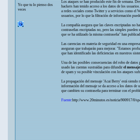
Los ataques se han producido este fin de semana. De
Yo que tu lo pienso dos
hackers han tenido acceso a los datos de los usuarios
veces
a redes sociales como Twitter y a servicios como el 
usuarios, por lo que la filtración de información pue
La compañía asegura que las claves encriptadas no ha
contraseñas encriptadas no, pero las simples pueden s
que se ha utilizado la misma contraseña" han publica
Las carencias en materia de seguridad en una empres
aseguran que trabajarán para mejorar. "Estamos prof
que han identificado las deficiencias en nuestros sis
Una de las posibles consecuencias del robo de datos p
usado las cuentas sustraídas para difundir
el mensaje
de spam y su posible vinculación con los ataques su
La propagación del mensaje 'Acai Berry' está siendo 
información del mensaje se da acceso a los datos de u
que cambien su contraseña para terminar con el prob
Fuente
:http://www.20minutos.es/noticia/900917/0/sp