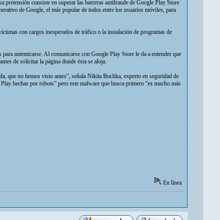
u pretensión consiste en superar las barreras antifraude de Google Play Store
operativo de Google, el más popular de todos entre los usuarios móviles, para
víctimas con cargos inesperados de tráfico o la instalación de programas de
 para autenticarse. Al comunicarse con Google Play Store le da a entender que
tes de solicitar la página donde ésta se aloja.
ada, que no hemos visto antes”, señala Nikita Buchka, experto en seguridad de
le Play hechas por robots” pero este malware que busca primero “es mucho más
En línea