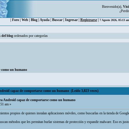
Bienvenido(a),
Visi
¿Perdi
|
Foro
|
Web
|
Blog
|
Ayuda
|
Buscar
|
Ingresar
|
Registrarse
|
7 Agosto 2026, 05:13 a
 del blog
ordenados por categorías
se como un humano
droid capaz de comportarse como un humano (Leído 3,823 veces)
ra Android capaz de comportarse como un humano
:51 am »
ientos propios de quienes instalan aplicaciones móviles, como buscarlas en la tienda de Google 
buscan métodos que les permitan burlar sistemas de protección y expandir malware. Eso es justo