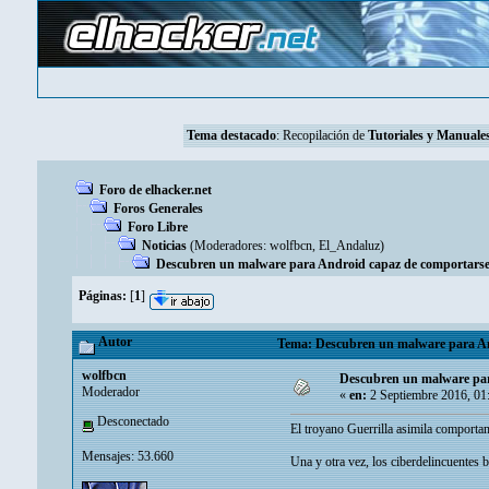
Tema destacado
: Recopilación de
Tutoriales y Manuales
Foro de elhacker.net
Foros Generales
Foro Libre
Noticias
(Moderadores:
wolfbcn
,
El_Andaluz
)
Descubren un malware para Android capaz de comportar
Páginas:
[
1
]
Autor
Tema: Descubren un malware para An
wolfbcn
Descubren un malware pa
Moderador
«
en:
2 Septiembre 2016, 01
Desconectado
El troyano Guerrilla asimila comportam
Mensajes: 53.660
Una y otra vez, los ciberdelincuentes 