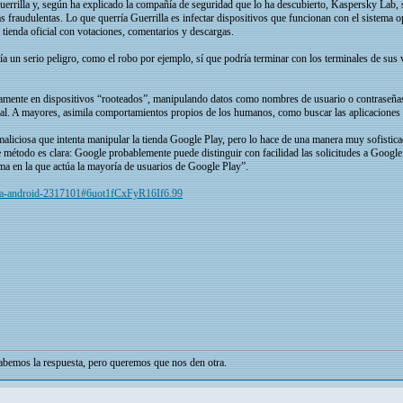
rrilla y, según ha explicado la compañía de seguridad que lo ha descubierto, Kaspersky Lab, s
as fraudulentas. Lo que querría Guerrilla es infectar dispositivos que funcionan con el sistema 
 tienda oficial con votaciones, comentarios y descargas.
a un serio peligro, como el robo por ejemplo, sí que podría terminar con los terminales de sus 
nicamente en dispositivos “rooteados”, manipulando datos como nombres de usuario o contraseñas
egal. A mayores, asimila comportamientos propios de los humanos, como buscar las aplicaciones an
 maliciosa que intenta manipular la tienda Google Play, pero lo hace de una manera muy sofistic
e método es clara: Google probablemente puede distinguir con facilidad las solicitudes a Goog
forma en la que actúa la mayoría de usuarios de Google Play”.
illa-android-2317101#6uot1fCxFyR16If6.99
bemos la respuesta, pero queremos que nos den otra.