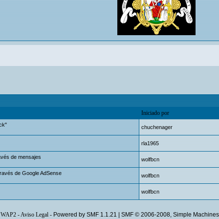
Iniciado por
ck"
chuchenager
rla1965
ravés de mensajes
wolfbcn
a través de Google AdSense
wolfbcn
wolfbcn
WAP2
-
Aviso Legal
-
Powered by SMF 1.1.21
|
SMF © 2006-2008, Simple Machines