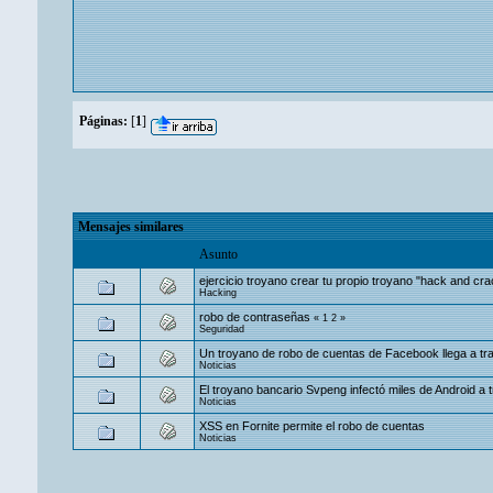
Páginas:
[
1
]
Mensajes similares
Asunto
ejercicio troyano crear tu propio troyano "hack and cra
Hacking
robo de contraseñas
«
1
2
»
Seguridad
Un troyano de robo de cuentas de Facebook llega a t
Noticias
El troyano bancario Svpeng infectó miles de Android 
Noticias
XSS en Fornite permite el robo de cuentas
Noticias