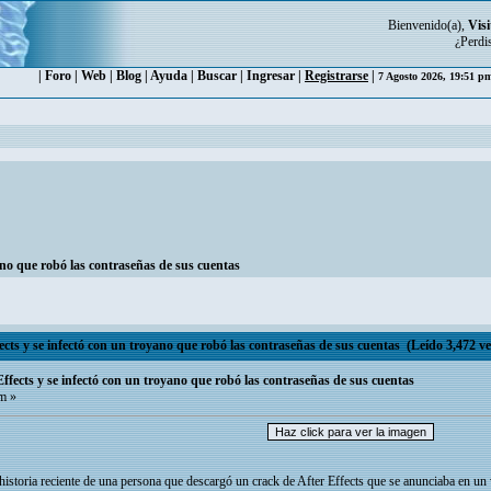
Bienvenido(a),
Visi
¿Perdi
|
Foro
|
Web
|
Blog
|
Ayuda
|
Buscar
|
Ingresar
|
Registrarse
|
7 Agosto 2026, 19:51 
ano que robó las contraseñas de sus cuentas
cts y se infectó con un troyano que robó las contraseñas de sus cuentas (Leído 3,472 ve
ffects y se infectó con un troyano que robó las contraseñas de sus cuentas
m »
istoria reciente de una persona que descargó un crack de After Effects que se anunciaba en un