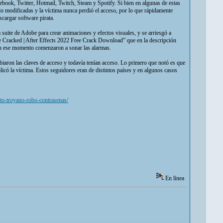
ebook, Twitter, Hotmail, Twitch, Steam y Spotify. Si bien en algunas de estas
o modificadas y la víctima nunca perdió el acceso, por lo que rápidamente
scargar software pirata.
suite de Adobe para crear animaciones y efectos visuales, y se arriesgó a
e Cracked | After Effects 2022 Free Crack Download” que en la descripción
 En ese momento comenzaron a sonar las alarmas.
mbiaron las claves de acceso y todavía tenían acceso. Lo primero que notó es que
có la víctima. Estos seguidores eran de distintos países y en algunos casos
cto-troyano-robo-contrasenas/
En línea