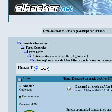
Tema destacado
:
Curso de
javascript
por TickTack
Foro de elhacker.net
Foros Generales
Foro Libre
Noticias
(Moderadores:
wolfbcn
,
El_Andaluz
)
Descargó un crack de After Effects y se infectó con un troy
Páginas:
[
1
]
Autor
Tema: Descargó un crack de After Effe
El_Andaluz
Descargó un crack de After E
Moderador
«
en:
11 Marzo 2023, 14:50 p
Desconectado
Mensajes: 4.400
En esta oportunidad compartimos una h