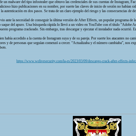
de un malware del tipo infostealer que obtuvo las credenciales de sus cuentas de Instagram, Fac
cioso hizo publicaciones en su nombre, por suerte las claves de inicio de sesión no habían sid
 la autenticación en dos pasos. Se trata de un claro ejemplo del riesgo y las consecuencias de de
o ante la necesidad de conseguir la última versión de After Effects, un popular programa de la 
o saque del apuro. Una búsqueda rápida lo llevó a un video en YouTube con el título “Adobe A
upuesto programa crackeado. Sin embargo, tras descargar y ejecutar el instalador nada ocurrió.
uien había accedido a la cuenta de Instagram suya y de su pareja. Por suerte los atacantes no ca
res y de personas que seguían comenzó a crecer. “Actualizaba y el número cambiaba”, nos expli
bots.
https://www.welivesecurity.com/la-es/2023/03/09/descargo-crack-after-effects-infe