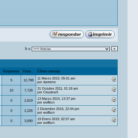
Ir a:
Respuestas
Vistas
Último mensaje
11 Marzo 2010, 05:01 am
5
12,788
por
dantemc
31 Octubre 2011, 01:18 am
10
7,728
por
CloudswX
13 Marzo 2014, 13:37 pm
0
2,619
por
wolfbcn
2 Diciembre 2016, 22:44 pm
0
2,226
por
wolfbcn
19 Enero 2019, 02:07 am
0
3,090
por
wolfbcn