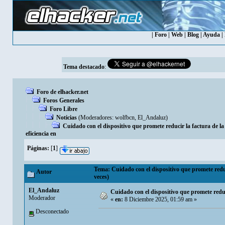
|
Foro
|
Web
|
Blog
|
Ayuda
|
Tema destacado
:
Foro de elhacker.net
Foros Generales
Foro Libre
Noticias
(Moderadores:
wolfbcn
,
El_Andaluz
)
Cuidado con el dispositivo que promete reducir la factura de la
eficiencia en
Páginas:
[
1
]
Tema: Cuidado con el dispositivo que promete reduci
Autor
veces)
El_Andaluz
Cuidado con el dispositivo que promete reduci
Moderador
«
en:
8 Diciembre 2025, 01:59 am »
Desconectado