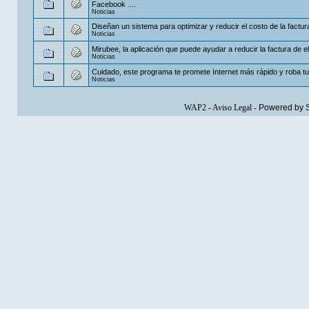
Facebook ....
Noticias
Diseñan un sistema para optimizar y reducir el costo de la factura
Noticias
Mirubee, la aplicación que puede ayudar a reducir la factura de el
Noticias
Cuidado, este programa te promete Internet más rápido y roba t
Noticias
WAP2
-
Aviso Legal
-
Powered by 