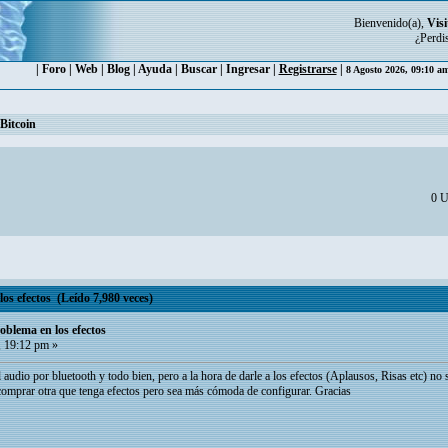
Bienvenido(a),
Visi
¿Perdi
|
Foro
|
Web
|
Blog
|
Ayuda
|
Buscar
|
Ingresar
|
Registrarse
|
8 Agosto 2026, 09:10 a
Bitcoin
0 U
os efectos (Leído 7,980 veces)
oblema en los efectos
, 19:12 pm »
 audio por bluetooth y todo bien, pero a la hora de darle a los efectos (Aplausos, Risas etc) 
 comprar otra que tenga efectos pero sea más cómoda de configurar. Gracias