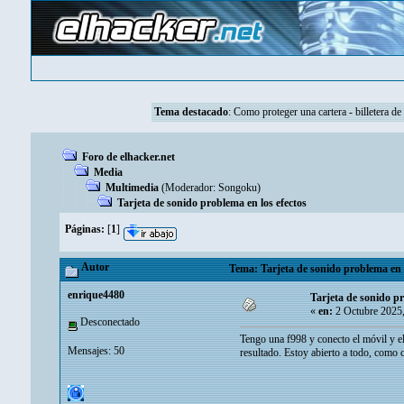
Tema destacado
:
Como proteger una cartera - billetera de
Foro de elhacker.net
Media
Multimedia
(Moderador:
Songoku
)
Tarjeta de sonido problema en los efectos
Páginas:
[
1
]
Autor
Tema: Tarjeta de sonido problema en l
enrique4480
Tarjeta de sonido pr
«
en:
2 Octubre 2025
Desconectado
Tengo una f998 y conecto el móvil y el
Mensajes: 50
resultado. Estoy abierto a todo, como