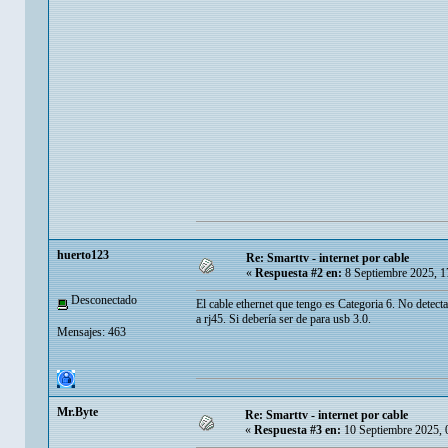
huerto123
Re: Smarttv - internet por cable
«
Respuesta #2 en:
8 Septiembre 2025, 1
Desconectado
El cable ethernet que tengo es Categoria 6. No detect
a rj45. Si debería ser de para usb 3.0.
Mensajes: 463
Mr.Byte
Re: Smarttv - internet por cable
«
Respuesta #3 en:
10 Septiembre 2025, 