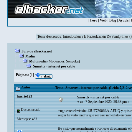
|
Foro
|
Web
|
Blog
|
Ayuda
|
Tema destacado
:
Introducción a la Factorización De Semiprimos 
Foro de elhacker.net
Media
Multimedia
(Moderador:
Songoku
)
Smarttv - internet por cable
Páginas:
[
1
]
Autor
Tema: Smarttv - internet por cable (Leído 7,212 ve
huerto123
Smarttv - internet por cable
«
en:
7 Septiembre 2025, 20:38 pm »
Desconectado
tengo este televisión: 43UT73006LA.AEUQ y quisiera 
segun he visto tendria que ser casi inmediato en caso
Mensajes: 463
He visto que normalmente si conecto directamente el 