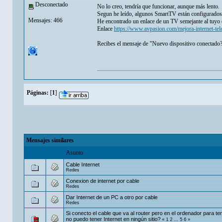
Desconectado
No lo creo, tendría que funcionar, aunque más lento.
Segun he leído, algunos SmartTV están configurados 
Mensajes: 466
He encontrado un enlace de un TV semejante al tuyo 
Enlace
https://www.avpasion.com/mejora-internet-tele
Recibes el mensaje de "Nuevo dispositivo conectado?"
Páginas:
[
1
]
Mensajes similares
Asunto
Cable Internet
Redes
Conexion de internet por cable
Redes
Dar Internet de un PC a otro por cable
Redes
Si conecto el cable que va al router pero en el ordenador para ten
no puedo tener Internet en ningún sitio?
«
1
2
...
5
6
»