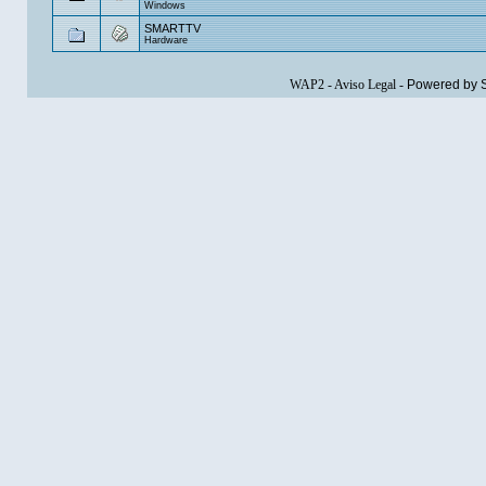
Windows
SMARTTV
Hardware
WAP2
-
Aviso Legal
-
Powered by 