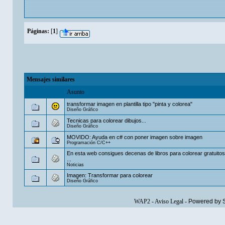
Páginas:
[
1
]
Mensajes similares
Asunto
transformar imagen en plantilla tipo "pinta y colorea"
Diseño Gráfico
Tecnicas para colorear dibujos...
Diseño Gráfico
MOVIDO: Ayuda en c# con poner imagen sobre imagen
Programación C/C++
En esta web consigues decenas de libros para colorear gratuito
...
Noticias
Imagen: Transformar para colorear
Diseño Gráfico
WAP2
-
Aviso Legal
-
Powered by 