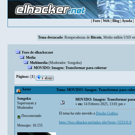
|
Foro
|
Web
|
Blog
|
Ayuda
|
Tema destacado
:
Rompecabezas de
Bitcoin
, Medio millón USD en
Foro de elhacker.net
Media
Multimedia
(Moderador:
Songoku
)
MOVIDO: Imagen: Transformar para colorear
Páginas:
[
1
]
Autor
Tema: MOVIDO: Imagen: Transformar para colorea
Songoku
MOVIDO: Imagen: Transformar para 
Supersayan y
«
en:
14 Febrero 2025, 13:01 pm »
Moderador
El tema ha sido movido a
Diseño Gráfico
.
Desconectado
https://foro.elhacker.net/index.php?topic=523131.0
Mensajes: 16.155