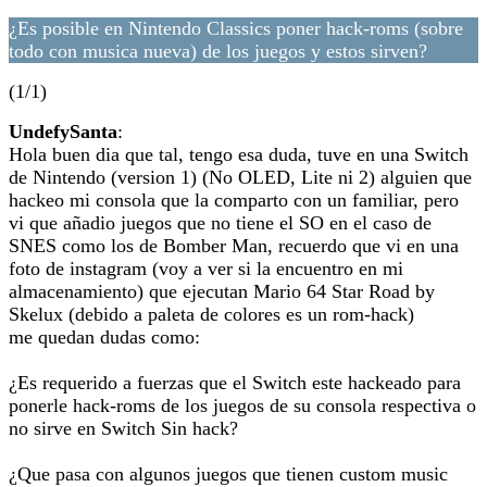
¿Es posible en Nintendo Classics poner hack-roms (sobre
todo con musica nueva) de los juegos y estos sirven?
(1/1)
UndefySanta
:
Hola buen dia que tal, tengo esa duda, tuve en una Switch
de Nintendo (version 1) (No OLED, Lite ni 2) alguien que
hackeo mi consola que la comparto con un familiar, pero
vi que añadio juegos que no tiene el SO en el caso de
SNES como los de Bomber Man, recuerdo que vi en una
foto de instagram (voy a ver si la encuentro en mi
almacenamiento) que ejecutan Mario 64 Star Road by
Skelux (debido a paleta de colores es un rom-hack)
me quedan dudas como:
¿Es requerido a fuerzas que el Switch este hackeado para
ponerle hack-roms de los juegos de su consola respectiva o
no sirve en Switch Sin hack?
¿Que pasa con algunos juegos que tienen custom music