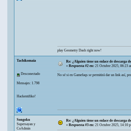
play
Geometry Dash
right now!
Tachikomaia
Re: ¿Alguien tiene un enlace de descarga 
«
Respuesta #2 en:
21 Octubre 2025, 06:23 
Desconectado
No sé si en Gamefaqs se permitirá dar un link así, pre
Mensajes: 1.798
Hackentifiko!
Songoku
Re: ¿Alguien tiene un enlace de descarga 
Supersayan y
«
Respuesta #3 en:
21 Octubre 2025, 14:10 
CoAdmin