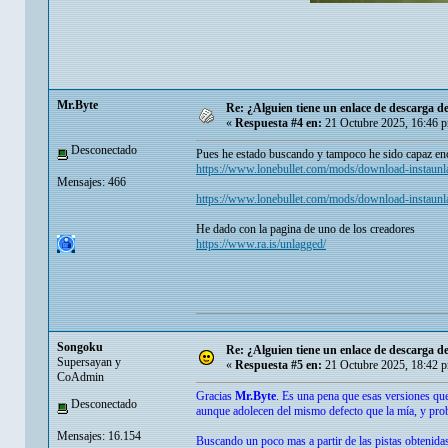
Mr.Byte
Re: ¿Alguien tiene un enlace de descarga 
«
Respuesta #4 en:
21 Octubre 2025, 16:46 
Desconectado
Pues he estado buscando y tampoco he sido capaz encon
https://www.lonebullet.com/mods/download-instaun
Mensajes: 466
https://www.lonebullet.com/mods/download-instaun
He dado con la pagina de uno de los creadores
https://www.ra.is/unlagged/
Songoku
Re: ¿Alguien tiene un enlace de descarga 
Supersayan y
«
Respuesta #5 en:
21 Octubre 2025, 18:42 
CoAdmin
Gracias
Mr.Byte
. Es una pena que esas versiones que
Desconectado
aunque adolecen del mismo defecto que la mía, y pro
Mensajes: 16.154
Buscando un poco mas a partir de las pistas obtenidas