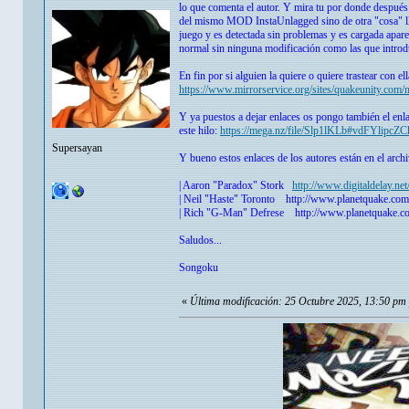
lo que comenta el autor. Y mira tu por donde después
del mismo MOD InstaUnlagged sino de otra "cosa" lla
juego y es detectada sin problemas y es cargada ap
normal sin ninguna modificación como las que intr
En fin por si alguien la quiere o quiere trastear con el
https://www.mirrorservice.org/sites/quakeunity.com/
Y ya puestos a dejar enlaces os pongo también el en
este hilo:
https://mega.nz/file/Slp1lKLb#vdFYli
Supersayan
Y bueno estos enlaces de los autores están en el arc
| Aaron "Paradox" Stork
http://www.digitaldelay.ne
| Neil "Haste" Toronto http://www.planetquake.com/a
| Rich "G-Man" Defrese http://www.planetquake.com
Saludos...
Songoku
«
Última modificación: 25 Octubre 2025, 13:50 pm