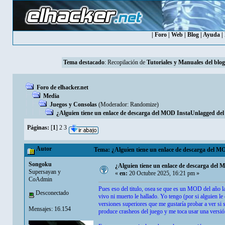
|
Foro
|
Web
|
Blog
|
Ayuda
|
Tema destacado
: Recopilación de
Tutoriales y Manuales del blog
Foro de elhacker.net
Media
Juegos y Consolas
(Moderador:
Randomize
)
¿Alguien tiene un enlace de descarga del MOD InstaUnlagged del
Páginas:
[
1
]
2
3
Autor
Tema: ¿Alguien tiene un enlace de descarga del M
Songoku
¿Alguien tiene un enlace de descarga del
Supersayan y
«
en:
20 Octubre 2025, 16:21 pm »
CoAdmin
Pues eso del titulo, osea se que es un MOD del año la
Desconectado
vivo ni muerto le hallado. Yo tengo (por si alguien le
versiones superiores que me gustaría probar a ver si
Mensajes: 16.154
produce crasheos del juego y me toca usar una versió