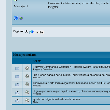
Download the latest version, extract the files, run th
Mensajes: 1
the game.
Páginas:
[
1
]
Mensajes similares
Asunto
[Nuevo!] Command & Conquer 4 Tiberian Twilight [2010][RSMUH
Juegos y Consolas
Luis Cobos pasa a ser el nuevo Teddy Bautista en contra del gratis
Noticias
Anonymous North India alega haber hackeado la web del FBI; los 
Noticias
El gato que sube o que baja la escalera, el nuevo truco óptico que 
Noticias
ayuda con algoritmo divide and conquer
Java