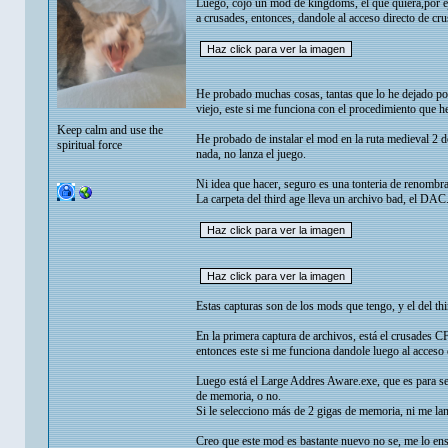
Luego, cojo un mod de kingdoms, el que quiera,por e
a crusades, entonces, dandole al acceso directo de cru
He probado muchas cosas, tantas que lo he dejado po
viejo, este si me funciona con el procedimiento que 
Keep calm and use the
He probado de instalar el mod en la ruta medieval 2 
spiritual force
nada, no lanza el juego.
Ni idea que hacer, seguro es una tonteria de renombrar
La carpeta del third age lleva un archivo bad, el DAC
Estas capturas son de los mods que tengo, y el del th
En la primera captura de archivos, está el crusades C
entonces este si me funciona dandole luego al acceso 
Luego está el Large Addres Aware.exe, que es para se
de memoria, o no.
Si le selecciono más de 2 gigas de memoria, ni me lan
Creo que este mod es bastante nuevo no se, me lo 