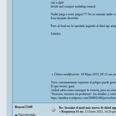
cair a alph!
divide and conquer modding council.
Nadie juega a estos juegos??? No os animais nadie a i
Esta bastante divertido.
Pues al final me he quedado jugando al third age anti
Saludos.
«
Última modificación: 18 Mayo 2019, 09:15 am p
Verse constantemente expuesto al peligro puede gener
El que resiste, gana
Aníbal sabía como conseguir la victoria, pero no cómo
"Houston, tenemos un problema": los detalles y curio
https://amaltea.wordpress.com/2008/03/06/proverbios
Brayan72169
Re: Instalar el mod más nuevo de third age
«
Respuesta #1 en:
15 Enero 2025, 14:26 pm
Desconectado