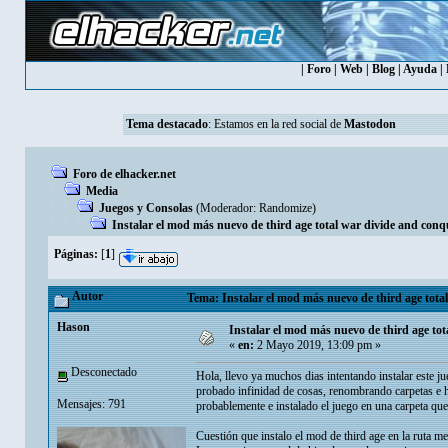
|
Foro
|
Web
|
Blog
|
Ayuda
|
Tema destacado
: Estamos en la red social de
Mastodon
Foro de elhacker.net
Media
Juegos y Consolas
(Moderador:
Randomize
)
Instalar el mod más nuevo de third age total war divide and conq
Páginas:
[
1
]
Autor
Tema: Instalar el mod más nuevo de third age total
Hason
Instalar el mod más nuevo de third age tot
«
en:
2 Mayo 2019, 13:09 pm »
Desconectado
Hola, llevo ya muchos dias intentando instalar este j
probado infinidad de cosas, renombrando carpetas e h
Mensajes: 791
probablemente e instalado el juego en una carpeta que 
Cuestión que instalo el mod de third age en la ruta me