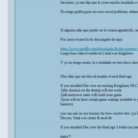
facciones, ya me dijo que le costo mucho instalarlo a 
No tengo gráfica,pero no creo sea el problema, utilizo
Si alguien sabe que puede ser le estaria agradecido, ne
Por cierto el mod lo he descargado de aqui:
https://www.moddb.com/downloads/divide-conquer-v
Luego hace falta el medieval 2 total war kingdoms.
Y yo no tengo steam, lo e instalado en otro disco dur
Otro dato que me dice al instalar el mod third age:
If you installed Dac over an existing Kingdoms DLC 
1)the shortcut on the destop will not work
2)all axetrower units will crash your game
3)you will no have certain game settings available to 
banners)
you can ask on our forums for how resolve this: (ya 
Discort, Total war center & mod db
If you installed Dac over the third age 3 folder (as 
enjoy!!