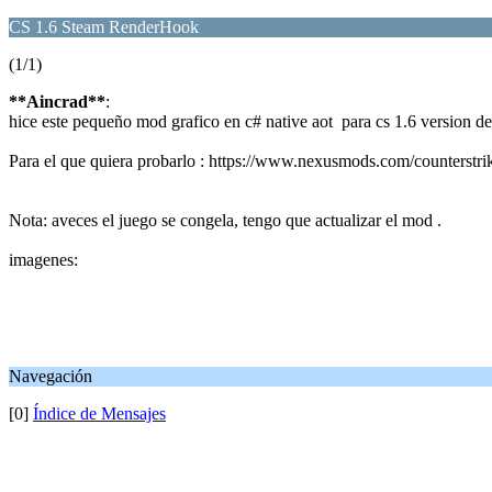
CS 1.6 Steam RenderHook
(1/1)
**Aincrad**
:
hice este pequeño mod grafico en c# native aot para cs 1.6 version de 
Para el que quiera probarlo : https://www.nexusmods.com/counterstr
Nota: aveces el juego se congela, tengo que actualizar el mod .
imagenes:
Navegación
[0]
Índice de Mensajes