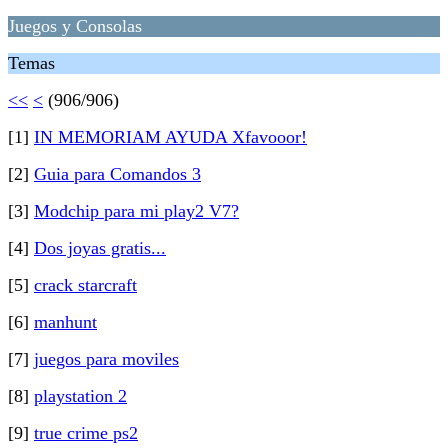
Juegos y Consolas
Temas
<<
<
(906/906)
[1]
IN MEMORIAM AYUDA Xfavooor!
[2]
Guia para Comandos 3
[3]
Modchip para mi play2 V7?
[4]
Dos joyas gratis...
[5]
crack starcraft
[6]
manhunt
[7]
juegos para moviles
[8]
playstation 2
[9]
true crime ps2