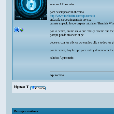
saludos APuromafo
para desempacar un themida
http://www.mediafire.com/apuromafo
anda a la carpeta ingenieria inversa
carpeta unpack, luego carpeta tutoriales Themida-Win
por lo demas, animo en lo que estas y creeme que them
porque puede crashear tu pc ..
debe ser con los ollyice y/o con los olly y todos los p
por lo demas, hay tiempo para todo y desempacar the
saludos Apuromafo
Apuromafo
Páginas:
[
1
]
Mensajes similares