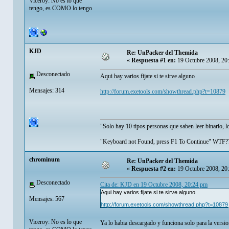
Viceroy: No es lo que
tengo, es COMO lo tengo
KJD
Re: UnPacker del Themida
«
Respuesta #1 en:
19 Octubre 2008, 20
Desconectado
Aqui hay varios fijate si te sirve alguno
Mensajes: 314
http://forum.exetools.com/showthread.php?t=10879
"Solo hay 10 tipos personas que saben leer binario, l
"Keyboard not Found, press F1 To Continue" WTF?
chrominum
Re: UnPacker del Themida
«
Respuesta #2 en:
19 Octubre 2008, 20
Desconectado
Cita de: KJD en 19 Octubre 2008, 20:24 pm
Aqui hay varios fijate si te sirve alguno
Mensajes: 567
http://forum.exetools.com/showthread.php?t=10879
Viceroy: No es lo que
Ya lo habia descargado y funciona solo para la versi