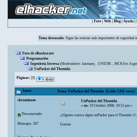
|
Foro
|
Web
|
Blog
|
Ayuda
|
Tema destacado
:
Sigue las noticias más importantes de seguridad i
Foro de elhacker.net
Programación
Ingeniería Inversa
(Moderadores:
karmany
,
.:UND3R:.
,
MCKSys Argen
UnPacker del Themida
Páginas:
[
1
]
Autor
Tema: UnPacker del Themida (Leído 7,611 veces)
chrominum
UnPacker del Themida
«
en:
19 Octubre 2008, 19:52 pm »
Desconectado
¿Alguien conoce algún unPacker para el Themida v1.
Mensajes: 567
Gracias