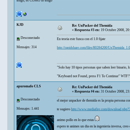
tengo, es COMO lo tengo
KJD
Re: UnPacker del Themida
«
Respuesta #3 en:
19 Octubre 2008, 20
Desconectado
En teoria este funca con el 1.0 fijate
Mensajes: 314
http://rapidshare.com/files/80284200/UnThemida_1.0
"Solo hay 10 tipos personas que saben leer binario, l
"Keyboard not Found, press F1 To Continue" WTF?
apuromafo CLS
Re: UnPacker del Themida
«
Respuesta #4 en:
31 Octubre 2008, 23
Desconectado
el mejor unpacker de themida es la propia persona c
Mensajes: 1.441
te sugiero
http://www.mediafire.com/download.php
animo pollo en lo que estas
espero te animes un dia en la ingenieria inversa, cre