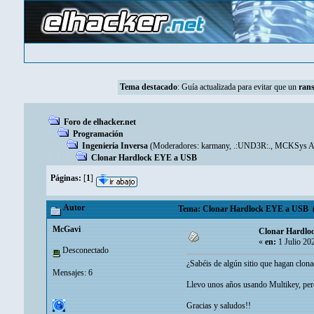
Tema destacado
:
Guía actualizada para evitar que un
ran
Foro de elhacker.net
Programación
Ingeniería Inversa
(Moderadores:
karmany
,
.:UND3R:.
,
MCKSys Ar
Clonar Hardlock EYE a USB
Páginas:
[
1
]
Autor
Tema: Clonar Hardlock EYE a USB (L
McGavi
Clonar Hardlo
«
en:
1 Julio 20
Desconectado
¿Sabéis de algún sitio que hagan clon
Mensajes: 6
Llevo unos años usando Multikey, per
Gracias y saludos!!