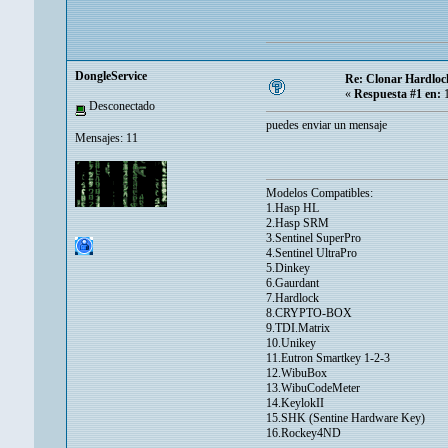
DongleService
Re: Clonar Hardlo
«
Respuesta #1 en:
1
Desconectado
puedes enviar un mensaje
Mensajes: 11
Modelos Compatibles:
1.Hasp HL
2.Hasp SRM
3.Sentinel SuperPro
4.Sentinel UltraPro
5.Dinkey
6.Gaurdant
7.Hardlock
8.CRYPTO-BOX
9.TDI.Matrix
10.Unikey
11.Eutron Smartkey 1-2-3
12.WibuBox
13.WibuCodeMeter
14.KeylokII
15.SHK (Sentine Hardware Key)
16.Rockey4ND