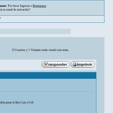
tante
. Por favor
Ingresar
o
Registrarse
ste tu
email de activación?
.
m
0 Usuarios y 1 Visitante están viendo este tema.
ría pasar la llave Lpt a Usb