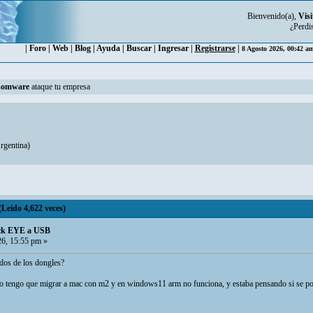
Bienvenido(a),
Visi
¿Perdi
|
Foro
|
Web
|
Blog
|
Ayuda
|
Buscar
|
Ingresar
|
Registrarse
|
8 Agosto 2026, 00:42 a
somware
ataque tu empresa
gentina
)
eído 4,622 veces)
ck EYE a USB
26, 15:55 pm »
ados de los dongles?
o tengo que migrar a mac con m2 y en windows11 arm no funciona, y estaba pensando si se pod