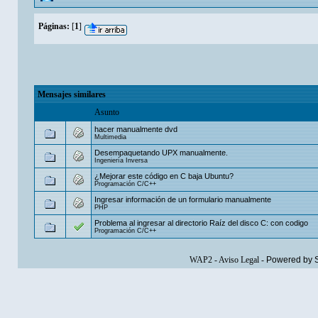
Páginas:
[
1
]
Mensajes similares
Asunto
hacer manualmente dvd
Multimedia
Desempaquetando UPX manualmente.
Ingeniería Inversa
¿Mejorar este código en C baja Ubuntu?
Programación C/C++
Ingresar información de un formulario manualmente
PHP
Problema al ingresar al directorio Raíz del disco C: con codigo
Programación C/C++
WAP2
-
Aviso Legal
-
Powered by 