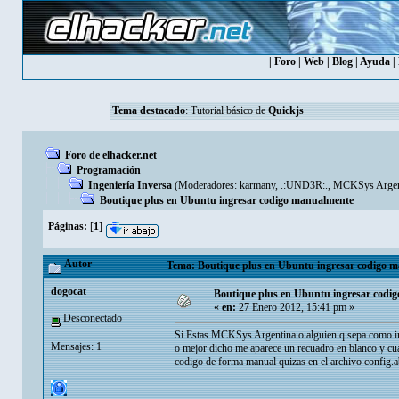
|
Foro
|
Web
|
Blog
|
Ayuda
|
Tema destacado
:
Tutorial básico de
Quickjs
Foro de elhacker.net
Programación
Ingeniería Inversa
(Moderadores:
karmany
,
.:UND3R:.
,
MCKSys Argen
Boutique plus en Ubuntu ingresar codigo manualmente
Páginas:
[
1
]
Autor
Tema: Boutique plus en Ubuntu ingresar codigo m
dogocat
Boutique plus en Ubuntu ingresar codi
«
en:
27 Enero 2012, 15:41 pm »
Desconectado
Si Estas MCKSys Argentina o alguien q sepa como in
Mensajes: 1
o mejor dicho me aparece un recuadro en blanco y cua
codigo de forma manual quizas en el archivo config.a