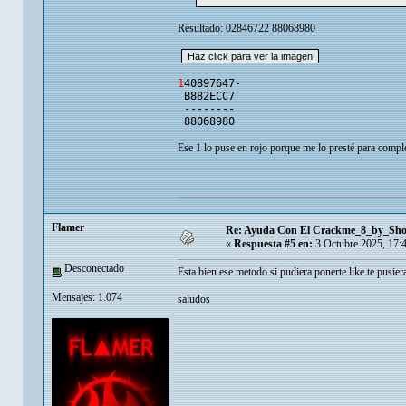
Resultado: 02846722 88068980
1
40897647-
B882ECC7
--------
88068980
Ese 1 lo puse en rojo porque me lo presté para completa
Flamer
Re: Ayuda Con El Crackme_8_by_Sh
«
Respuesta #5 en:
3 Octubre 2025, 17:
Desconectado
Esta bien ese metodo si pudiera ponerte like te pusi
Mensajes: 1.074
saludos