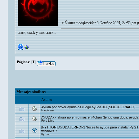
«
Última modificación: 3 Octubre 2025, 21:53 pm 
crack, crack y mas crack...
Páginas:
[
1
]
Mensajes similares
Asunto
Ayuda por davor ayuda os ruego ayuda XD (SOLUCIONADO)
Hardware
AYUDA -.- ahora no entro más en 4chan (tengo una duda, ayuda 
Foro Libre
[PYTHON][AYUDA][ERROR] Necesito ayuda para instalar PyGT
windows 7
Python