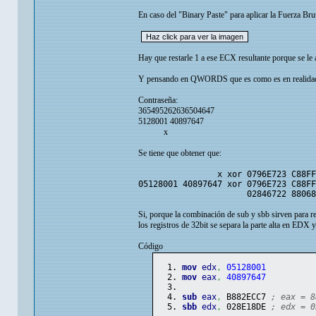
En caso del "Binary Paste" para aplicar la Fuerza Bru
Hay que restarle 1 a ese ECX resultante porque se le
Y pensando en QWORDS que es como es en realidad
Contraseña:
365495262636504647
5128001 40897647
x
Se tiene que obtener que:
x xor 0796E723 C88FFFC7 = 
05128001 40897647 xor 0796E723 C88FF
02846722 88068980 = 02
Si, porque la combinación de sub y sbb sirven pa
los registros de 32bit se separa la parte alta en EDX 
Código
mov
edx
,
05128001
mov
eax
,
40897647
sub
eax
,
 B882ECC7 
; eax = 8
sbb
edx
,
 028E18DE 
; edx = 0