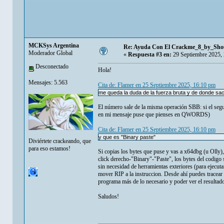
MCKSys Argentina
Re: Ayuda Con El Crackme_8_by_Sho
Moderador Global
«
Respuesta #3 en:
29 Septiembre 2025,
Desconectado
Hola!
Mensajes: 5.563
Cita de: Flamer en 25 Septiembre 2025, 16:10 pm
me queda la duda de la fuerza bruta y de donde s
El número sale de la misma operación SBB: si el se
en mi mensaje puse que pienses en QWORDS)
Cita de: Flamer en 25 Septiembre 2025, 16:10 pm
y que es "Binary paste"
Diviértete crackeando, que
para eso estamos!
Si copias los bytes que puse y vas a x64dbg (u Olly)
click derecho-"Binary"-"Paste", los bytes del codigo
sin necesidad de herramientas exteriores (para ejecut
mover RIP a la instruccion. Desde ahí puedes tracear 
programa más de lo necesario y poder ver el resultado
Saludos!