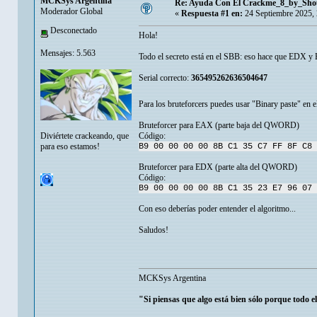
MCKSys Argentina
Re: Ayuda Con El Crackme_8_by_Sho
Moderador Global
«
Respuesta #1 en:
24 Septiembre 2025,
Desconectado
Hola!
Mensajes: 5.563
Todo el secreto está en el SBB: eso hace que EDX 
Serial correcto:
365495262636504647
Para los bruteforcers puedes usar "Binary paste" en
Bruteforcer para EAX (parte baja del QWORD)
Diviértete crackeando, que
Código:
para eso estamos!
B9 00 00 00 00 8B C1 35 C7 FF 8F C8 
Bruteforcer para EDX (parte alta del QWORD)
Código:
B9 00 00 00 00 8B C1 35 23 E7 96 07 
Con eso deberías poder entender el algoritmo...
Saludos!
MCKSys Argentina
"Si piensas que algo está bien sólo porque todo e