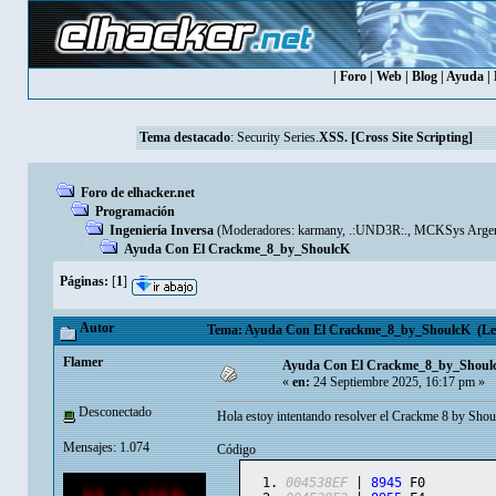
|
Foro
|
Web
|
Blog
|
Ayuda
|
Tema destacado
:
Security Series.
XSS. [Cross Site Scripting]
Foro de elhacker.net
Programación
Ingeniería Inversa
(Moderadores:
karmany
,
.:UND3R:.
,
MCKSys Argen
Ayuda Con El Crackme_8_by_ShoulcK
Páginas:
[
1
]
Autor
Tema: Ayuda Con El Crackme_8_by_ShoulcK (Leíd
Flamer
Ayuda Con El Crackme_8_by_Shoul
«
en:
24 Septiembre 2025, 16:17 pm »
Desconectado
Hola estoy intentando resolver el Crackme 8 by Shoul
Mensajes: 1.074
Código
004538EF
 | 
8945
 F0         