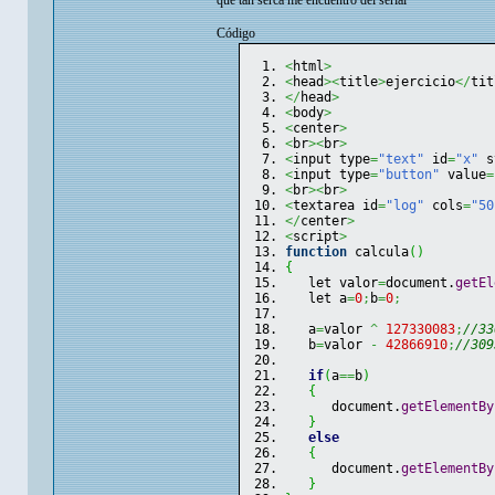
que tan serca me encuentro del serial
Código
<
html
>
<
head
><
title
>
ejercicio
</
tit
</
head
>
<
body
>
<
center
>
<
br
><
br
>
<
input type
=
"text"
 id
=
"x"
 s
<
input type
=
"button"
 value
=
<
br
><
br
>
<
textarea id
=
"log"
 cols
=
"50
</
center
>
<
script
>
function
 calcula
(
)
{
   let valor
=
document.
getEl
   let a
=
0
;
b
=
0
;
   a
=
valor 
^
127330083
;
//33
   b
=
valor 
-
42866910
;
//309
if
(
a
==
b
)
{
      document.
getElementBy
}
else
{
      document.
getElementBy
}