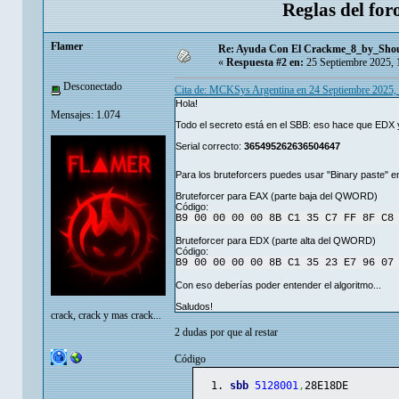
Reglas del for
Flamer
Re: Ayuda Con El Crackme_8_by_Sho
«
Respuesta #2 en:
25 Septiembre 2025, 
Desconectado
Cita de: MCKSys Argentina en 24 Septiembre 2025,
Hola!
Mensajes: 1.074
Todo el secreto está en el SBB: eso hace que ED
Serial correcto:
365495262636504647
Para los bruteforcers puedes usar "Binary paste" 
Bruteforcer para EAX (parte baja del QWORD)
Código:
B9 00 00 00 00 8B C1 35 C7 FF 8F C8
Bruteforcer para EDX (parte alta del QWORD)
Código:
B9 00 00 00 00 8B C1 35 23 E7 96 07
Con eso deberías poder entender el algoritmo...
Saludos!
crack, crack y mas crack...
2 dudas por que al restar
Código
sbb
5128001
,
28E18DE