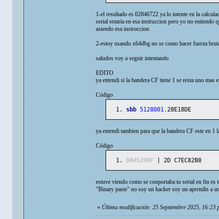
1-el resultado es 02846722 ya lo intente en la calcul
serial estaria en esa instruccion pero yo no entiendo
asiendo esa instruccion
2-estoy usando x64dbg no se como hacer fuerza bruta
saludos voy a seguir intentando
EDITO
ya entendi si la bandera CF tiene 1 se resta uno mas
Código
sbb
5128001
,
28E18DE
ya entendi tambien para que la bandera CF este en 1 l
Código
0045390F
 | 2D C7EC82B8     
estuve viendo como se conportaba tu serial en fin es
"Binary paste" no soy un hacker soy un aprendis a u
«
Última modificación: 25 Septiembre 2025, 16:23