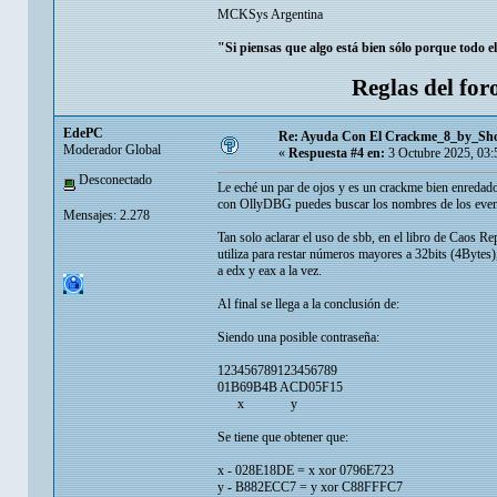
MCKSys Argentina
"Si piensas que algo está bien sólo porque todo e
Reglas del for
EdePC
Re: Ayuda Con El Crackme_8_by_Sh
Moderador Global
«
Respuesta #4 en:
3 Octubre 2025, 03:
Desconectado
Le eché un par de ojos y es un crackme bien enredado
con OllyDBG puedes buscar los nombres de los event
Mensajes: 2.278
Tan solo aclarar el uso de sbb, en el libro de Caos R
utiliza para restar números mayores a 32bits (4Bytes)
a edx y eax a la vez.
Al final se llega a la conclusión de:
Siendo una posible contraseña:
123456789123456789
01B69B4B ACD05F15
x y
Se tiene que obtener que:
x - 028E18DE = x xor 0796E723
y - B882ECC7 = y xor C88FFFC7