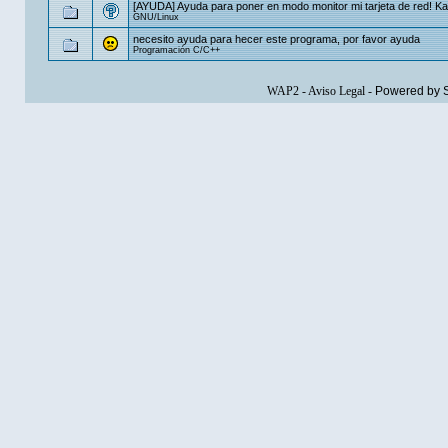
[AYUDA] Ayuda para poner en modo monitor mi tarjeta de red! Kal
GNU/Linux
necesito ayuda para hecer este programa, por favor ayuda
Programación C/C++
WAP2
-
Aviso Legal
-
Powered by 