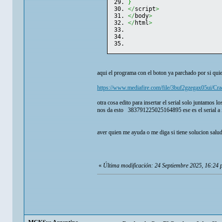
}
</
script
>
</
body
>
</
html
>
aqui el programa con el boton ya parchado por si qui
https://www.mediafire.com/file/3buf2gzegax05ui/C
otra cosa edito para insertar el serial solo juntam
nos da esto 383791225025164895 ese es el serial a 
aver quien me ayuda o me diga si tiene solucion salu
«
Última modificación: 24 Septiembre 2025, 16:24