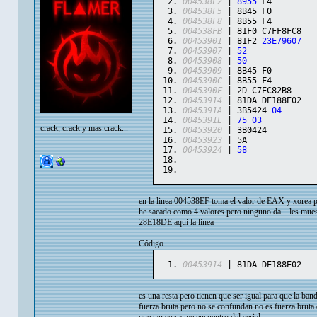
004538F2
 | 
8955
 F4         
004538F5
 | 8B45 F0         
004538F8
 | 8B55 F4         
004538FB
 | 81F0 C7FF8FC8   
00453901
 | 81F2 
23E79607
   
00453907
 | 
52
              
00453908
 | 
50
              
00453909
 | 8B45 F0         
0045390C
 | 8B55 F4         
0045390F
 | 2D C7EC82B8     
00453914
 | 81DA DE188E02   
0045391A
 | 3B5424 
04
       
0045391E
 | 
75
03
           
crack, crack y mas crack...
00453920
 | 3B0424          
00453923
 | 5A              
00453924
 | 
58
              
en la linea 004538EF toma el valor de EAX y xorea p
he sacado como 4 valores pero ninguno da... les muest
28E18DE aqui la linea
Código
00453914
 | 81DA DE188E02   
es una resta pero tienen que ser igual para que la ba
fuerza bruta pero no se confundan no es fuerza bruta