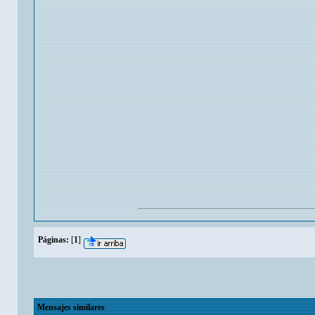
Páginas:
[
1
]
Mensajes similares