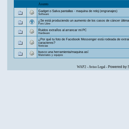
Asunto
Gadget o Salva pantallas - maquina de reloj (engranajes)
Software
¿Se está produciendo un aumento de los casos de cáncer últim
Foro Libre
Ruidos extraños al arrancar mi PC
Hardware
¿Por qué tu foto de Facebook Messenger está rodeada de extr
caracteres?
Noticias
busco una herramienta/maquina así
Materiales y equipos
WAP2
-
Aviso Legal
-
Powered by 