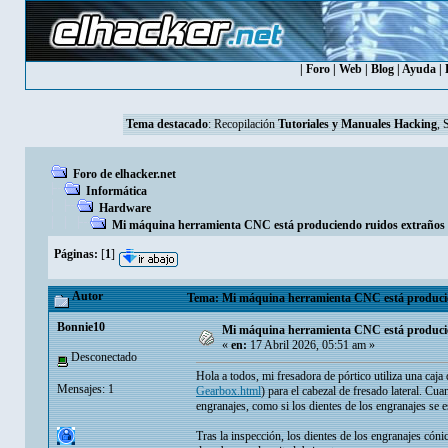
|
Foro
|
Web
|
Blog
|
Ayuda
|
Tema destacado
:
Recopilación
Tutoriales y Manuales Hacking
, 
Foro de elhacker.net
Informática
Hardware
Mi máquina herramienta CNC está produciendo ruidos extraños e
Páginas:
[
1
]
Autor
Tema: Mi máquina herramienta CNC está produciend
Bonnie10
Mi máquina herramienta CNC está producien
«
en:
17 Abril 2026, 05:51 am »
Desconectado
Hola a todos, mi fresadora de pórtico utiliza una caja
Mensajes: 1
Gearbox.html
) para el cabezal de fresado lateral. Cu
engranajes, como si los dientes de los engranajes se 
Tras la inspección, los dientes de los engranajes có