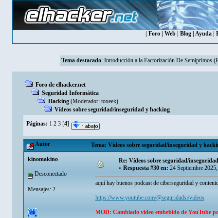
|
Foro
|
Web
|
Blog
|
Ayuda
|
Tema destacado
:
Introducción a la Factorización De Semiprimos 
Foro de elhacker.net
Seguridad Informática
Hacking
(Moderador:
toxeek
)
Vídeos sobre seguridad/inseguridad y hacking
Páginas:
1
2
3
[
4
]
Autor
Tema: Vídeos sobre seguridad/inseguridad y hacki
kinomakino
Re: Vídeos sobre seguridad/insegurida
«
Respuesta #30 en:
24 Septiembre 2025,
Desconectado
aquí hay buenos podcast de ciberseguridad y contenid
Mensajes: 2
https://www.youtube.com/@seguridadsi/videos
MOD: Cambiado video embebido de YouTube p