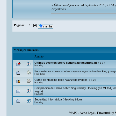
«
Última modificación: 24 Septiembre 2025, 12:5
Argentina
»
Páginas:
1
2
3
[
4
]
Mensajes similares
Asunto
Ultimos eventos sobre seguridad/inseguridad
«
1
2
»
Hacking
Para ustedes cuales son los mejores logos sobre hacking y seg
Foro Libre
Curso de Hacking Ético Avanzado [Videos]
«
1
2
»
Hacking
Compilación de Libros sobre Seguridad y Hacking (en MEGA, to
Inlgés)
Hacking
Seguridad Informática (Hacking ético)
Hacking
WAP2
-
Aviso Legal
-
Powered by 