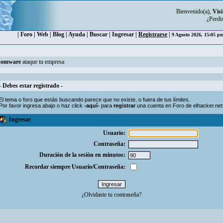
Bienvenido(a),
Visi
¿Perdi
|
Foro
|
Web
|
Blog
|
Ayuda
|
Buscar
|
Ingresar
|
Registrarse
|
9 Agosto 2026, 15:05 
somware
ataque tu empresa
- Debes estar registrado -
El tema o foro que estás buscando parece que no existe, o fuera de tus límites.
Por favor ingresa abajo o haz click
-aquí-
para
registrar
una cuenta en Foro de elhacker.net
Ingresar
Usuario:
Contraseña:
Duración de la sesión en minutos:
Recordar siempre Usuario/Contraseña:
¿Olvidaste tu contraseña?