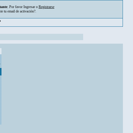
tante
. Por favor
Ingresar
o
Registrarse
ste tu
email de activación?
.
pm
.