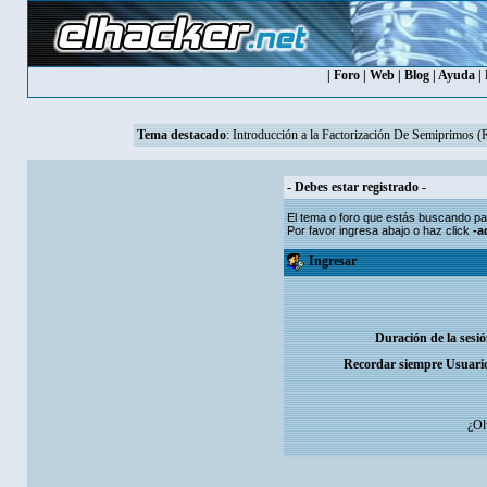
|
Foro
|
Web
|
Blog
|
Ayuda
|
Tema destacado
:
Introducción a la Factorización De Semiprimos 
- Debes estar registrado -
El tema o foro que estás buscando par
Por favor ingresa abajo o haz click
-a
Ingresar
Duración de la sesi
Recordar siempre Usuari
¿Ol