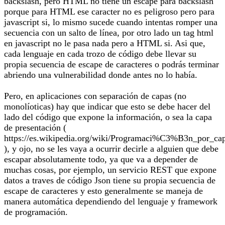
backslash, pero HTML no tiene un escape para backslash
porque para HTML ese caracter no es peligroso pero para
javascript si, lo mismo sucede cuando intentas romper una
secuencia con un salto de línea, por otro lado un tag html
en javascript no le pasa nada pero a HTML si. Asi que,
cada lenguaje en cada trozo de código debe llevar su
propia secuencia de escape de caracteres o podrás terminar
abriendo una vulnerabilidad donde antes no lo había.
Pero, en aplicaciones con separación de capas (no
monolíoticas) hay que indicar que esto se debe hacer del
lado del código que expone la información, o sea la capa
de presentación (
https://es.wikipedia.org/wiki/Programaci%C3%B3n_por_ca
), y ojo, no se les vaya a ocurrir decirle a alguien que debe
escapar absolutamente todo, ya que va a depender de
muchas cosas, por ejemplo, un servicio REST que expone
datos a traves de código Json tiene su propia secuencia de
escape de caracteres y esto generalmente se maneja de
manera automática dependiendo del lenguaje y framework
de programación.