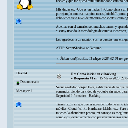
hacker y que me queda muuuuuchoooooo camino por rec
Mis dudas es: ¿Que es un hacker? ¿Como piensa un
por ejemplo con esa maquina metasploitable? ¿como pu
debo tener cieto nivel de maestria con ciertas tecnolo
Ademas con el temario, son muchos temas, y aprenderl
si estoy usando la metodologia de estudio incorrecta,
Les agradeceria un monton sus respuestas, me enriqu
ATTE: ScriptShadow or Neptuno
«
Última modificación: 11 Mayo 2026, 02:01 am po
Dak0t4
Re: Como iniciar en el hacking
«
Respuesta #1 en:
15 Mayo 2026, 22:0
Desconectado
Suena agotador porque lo es, a diferencia de lo que 
Mensajes: 1
comandos viendo un video de youtube sin saber para 
Seguridad Informática - Hacking.
Tienes razón en que querer aprender todo no es lo id
móviles, Cloud, Wi-Fi, Hardware, LLMs, etc. Pero si 
muchos la abandonan pronto, mi consejo es asegúrate
complejos, eventualmente con perseverancia irás apre