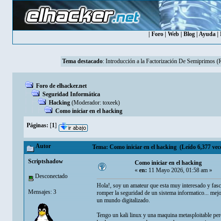
|
Foro
|
Web
|
Blog
|
Ayuda
|
Tema destacado
:
Introducción a la Factorización De Semiprimos 
Foro de elhacker.net
Seguridad Informática
Hacking
(Moderador:
toxeek
)
Como iniciar en el hacking
Páginas:
[
1
]
Autor
Tema: Como iniciar en el hacking (Leído 6,377 vec
Scriptshadow
Como iniciar en el hacking
«
en:
11 Mayo 2026, 01:58 am »
Desconectado
Hola!, soy un amateur que esta muy interesado y fasci
Mensajes: 3
romper la seguridad de un sistema informatico... mej
un mundo digitalizado.
Tengo un kali linux y una maquina metasploitable per