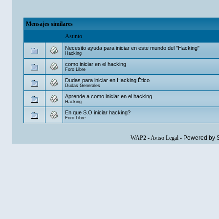
Mensajes similares
Asunto
Necesito ayuda para iniciar en este mundo del "Hacking"
Hacking
como iniciar en el hacking
Foro Libre
Dudas para iniciar en Hacking Ético
Dudas Generales
Aprende a como iniciar en el hacking
Hacking
En que S.O iniciar hacking?
Foro Libre
WAP2
-
Aviso Legal
-
Powered by 