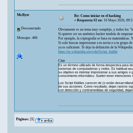
Mr.Byte
Re: Como iniciar en el hacking
«
Respuesta #2 en:
16 Mayo 2026, 09:5
Desconectado
Obviamente es un tema muy complejo, y todos los "hack
Si quieres ser un auténtico hacker tendrás de empezar
Mensajes: 466
Por ejemplo, la criptografía se basa en matemáticas.
Si solo buscas impresionar a tu novia o a tu grupo de
ya es suficiente. Te dejo la definición de la Wikipedia:
https://es.wikipedia.org/wiki/Script_kiddie
Citar
Es un término utilizado de forma despectiva para de
sistemas de computadoras y redes. Es habitual asum
su objetivo es intentar impresionar a sus amigos o 
conocimiento informático. Suelen tener intenciones 
Los Script Kiddies carecen de (o están desarrollan
de sus acciones. Como resultado, dejan rastros si
con detección y contramedidas de seguridad, dejand
Páginas:
[
1
]