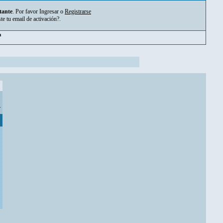
tante
. Por favor
Ingresar
o
Registrarse
ste tu
email de activación?
.
pm
.