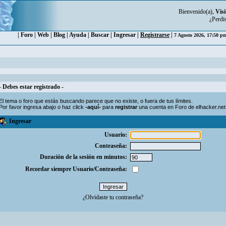
Bienvenido(a),
Visi
¿Perdi
|
Foro
|
Web
|
Blog
|
Ayuda
|
Buscar
|
Ingresar
|
Registrarse
|
7 Agosto 2026, 17:50 
- Debes estar registrado -
El tema o foro que estás buscando parece que no existe, o fuera de tus límites.
Por favor ingresa abajo o haz click
-aquí-
para
registrar
una cuenta en Foro de elhacker.net
Ingresar
Usuario:
Contraseña:
Duración de la sesión en minutos:
Recordar siempre Usuario/Contraseña:
¿Olvidaste tu contraseña?