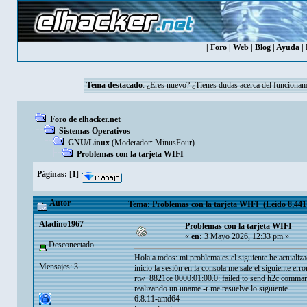
|
Foro
|
Web
|
Blog
|
Ayuda
|
Tema destacado
:
¿Eres nuevo? ¿Tienes dudas acerca del funcionam
Foro de elhacker.net
Sistemas Operativos
GNU/Linux
(Moderador:
MinusFour
)
Problemas con la tarjeta WIFI
Páginas:
[
1
]
Autor
Tema: Problemas con la tarjeta WIFI (Leído 8,441
Aladino1967
Problemas con la tarjeta WIFI
«
en:
3 Mayo 2026, 12:33 pm »
Desconectado
Hola a todos: mi problema es el siguiente he actualiz
Mensajes: 3
inicio la sesión en la consola me sale el siguiente erro
rtw_8821ce 0000:01:00.0: failed to send h2c comma
realizando un uname -r me resuelve lo siguiente
6.8.11-amd64