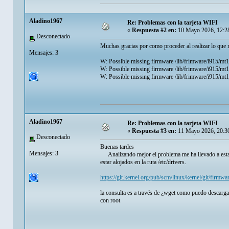
Aladino1967
Re: Problemas con la tarjeta WIFI
«
Respuesta #2 en:
10 Mayo 2026, 12:2
Desconectado
Muchas gracias por como proceder al realizar lo que 
Mensajes: 3
W: Possible missing firmware /lib/frimware/i915/mt
W: Possible missing firmware /lib/frimware/i915/mt
W: Possible missing firmware /lib/frimware/i915/mt
Aladino1967
Re: Problemas con la tarjeta WIFI
«
Respuesta #3 en:
11 Mayo 2026, 20:3
Desconectado
Buenas tardes
Mensajes: 3
Analizando mejor el problema me ha llevado a esta
estar alojados en la ruta /etc/drivers.
https://git.kernel.org/pub/scm/linux/kernel/git/firmwar
la consulta es a través de ¿wget como puedo descargar
con root