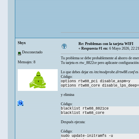
Shyx
Re: Problemas con la tarjeta WIFI
«
Respuesta #1 en:
6 Mayo 2026, 22:2
Desconectado
Tu problema se debe probablemente al ahorro de en
Mensajes: 8
Tu tarjeta es rtw_8822ce pero aplicaste configuració
Lo que debes dejar en
/etc/modprobe.d/rtw88.conf
es 
Código:
options rtw88_pci disable_aspm=y
options rtw88_core disable_lps_deep=
y elimina
Código:
blacklist rtw88_8821ce
blacklist rtw88_core
Después ejecuta:
Código:
sudo update-initramfs -u