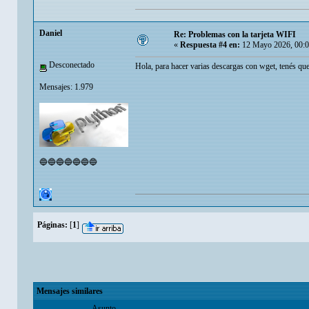
Danielㅤ
Re: Problemas con la tarjeta WIFI
«
Respuesta #4 en:
12 Mayo 2026, 00:0
Desconectado
Hola, para hacer varias descargas con wget, tenés qu
Mensajes: 1.979
🔵🔵🔵🔵🔵🔵🔵
Páginas:
[
1
]
Mensajes similares
Asunto