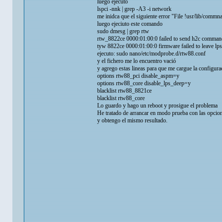
luego ejecuto
lspci -nnk | grep -A3 -i network
me inidca que el siguiente error "File !usr/lib/comm
luego ejeciuto este comando
sudo dmesg | grep rtw
rtw_8822ce 0000:01:00:0 failed to send h2c comman
tyw 8822ce 0000:01:00:0 firmware failed to leave lps
ejecuto: sudo nano/etc/modprobe.d/rtw88.conf
y el fichero me lo encuentro vació
y agrego estas lineas para que me cargue la configura
options rtw88_pci disable_aspm=y
options rtw88_core disable_lps_deep=y
blacklist rtw88_8821ce
blacklist rtw88_core
Lo guardo y hago un reboot y prosigue el problema
He tratado de arrancar en modo prueba con las opcio
y obtengo el mismo resultado.