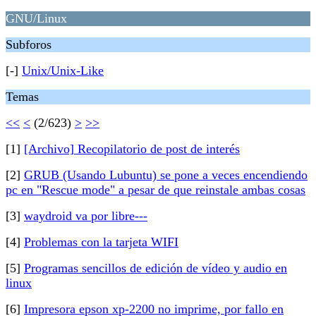
GNU/Linux
Subforos
[-]
Unix/Unix-Like
Temas
<<
<
(2/623)
>
>>
[1]
[Archivo] Recopilatorio de post de interés
[2]
GRUB (Usando Lubuntu) se pone a veces encendiendo
pc en "Rescue mode" a pesar de que reinstale ambas cosas
[3]
waydroid va por libre---
[4]
Problemas con la tarjeta WIFI
[5]
Programas sencillos de edición de vídeo y audio en
linux
[6]
Impresora epson xp-2200 no imprime, por fallo en