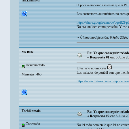
Hackentifiko!
O podría empezar a intentar que la PC 
Los correctores automáticos no creo q
https://share.google/aimode/5qoB
No era tan loco como pensaba. Y eso d
«
Última modificación: 6 Julio 2026
Mr.Byte
Re: Ya que conseguir tecla
«
Respuesta #1 en:
6 Julio 2
Desconectado
El tamaño no importa
Los teclados de portátil son tipo mem
Mensajes: 466
https://www.xataka.com/componentes
Tachikomaia
Re: Ya que conseguir tecla
«
Respuesta #2 en:
6 Julio 2
Conectado
No leí todo pero en lo que leí no enti