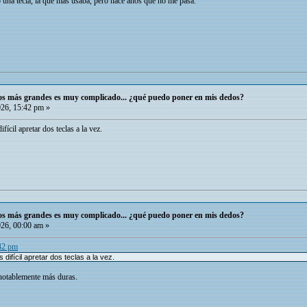
una tecla, la que más usaba, pero hace años que no me pasa.
dos más grandes es muy complicado... ¿qué puedo poner en mis dedos?
026, 15:42 pm »
cil apretar dos teclas a la vez.
dos más grandes es muy complicado... ¿qué puedo poner en mis dedos?
026, 00:00 am »
:42 pm
ifícil apretar dos teclas a la vez.
n notablemente más duras.