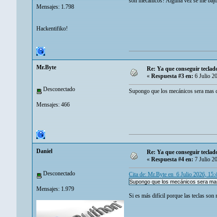
son mecánicos? Alguna vez se me bajó 
Mensajes: 1.798
Hackentifiko!
Mr.Byte
Re: Ya que conseguir tecla
«
Respuesta #3 en:
6 Julio 2
Desconectado
Supongo que los mecánicos sera mas difí
Mensajes: 466
Danielㅤ
Re: Ya que conseguir tecla
«
Respuesta #4 en:
7 Julio 2
Desconectado
Cita de: Mr.Byte en 6 Julio 2026, 15
Supongo que los mecánicos sera mas d
Mensajes: 1.979
Si es más difícil porque las teclas so