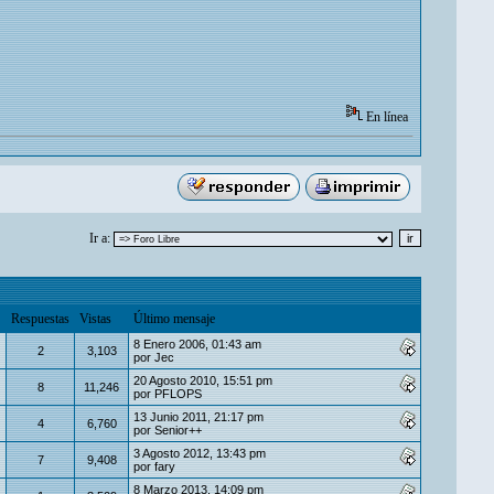
En línea
Ir a:
Respuestas
Vistas
Último mensaje
8 Enero 2006, 01:43 am
2
3,103
por
Jec
20 Agosto 2010, 15:51 pm
8
11,246
por
PFLOPS
13 Junio 2011, 21:17 pm
4
6,760
por
Senior++
3 Agosto 2012, 13:43 pm
7
9,408
por
fary
8 Marzo 2013, 14:09 pm