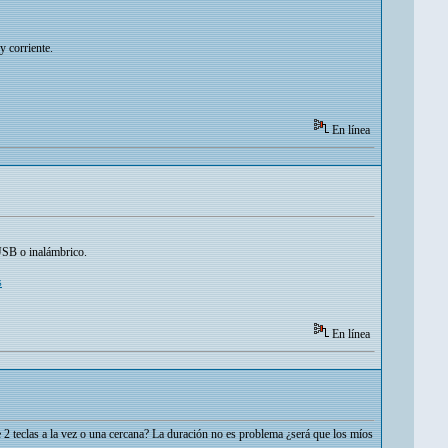
 corriente.
En línea
 USB o inalámbrico.
s
En línea
e 2 teclas a la vez o una cercana? La duración no es problema ¿será que los míos