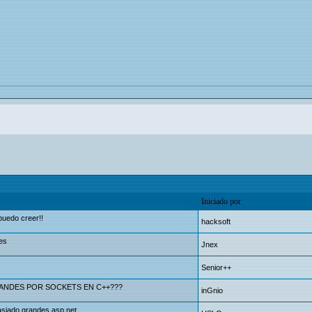
Iniciado por
puedo creer!!
hacksoft
es
Jnex
Senior++
ANDES POR SOCKETS EN C++???
inGnio
siado grandes.asp.net