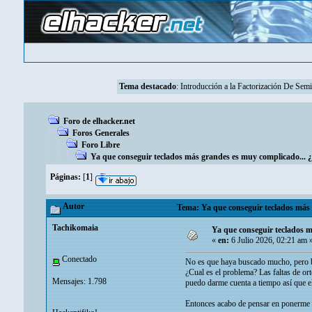
Tema destacado
:
Introducción a la Factorización De Se
Foro de elhacker.net
Foros Generales
Foro Libre
Ya que conseguir teclados más grandes es muy complicado...
Páginas:
[
1
]
Autor
Tema: Ya que conseguir teclados más 
Tachikomaia
Ya que conseguir teclados 
«
en:
6 Julio 2026, 02:21 am 
Conectado
No es que haya buscado mucho, pero bu
¿Cual es el problema? Las faltas de ort
Mensajes: 1.798
puedo darme cuenta a tiempo así que el
Entonces acabo de pensar en ponerme a