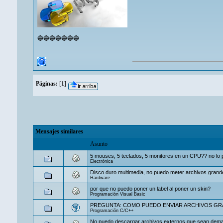
🔵🔵🔵🔵🔵🔵🔵
Páginas:
[
1
]
Mensajes similares
Asunto
5 mouses, 5 teclados, 5 monitores en un CPU?? no lo 
Electrónica
Disco duro multimedia, no puedo meter archivos grand
Hardware
por que no puedo poner un label al poner un skin?
Programación Visual Basic
PREGUNTA: COMO PUEDO ENVIAR ARCHIVOS GR
Programación C/C++
No puedo descargar archivos externos que sean dema