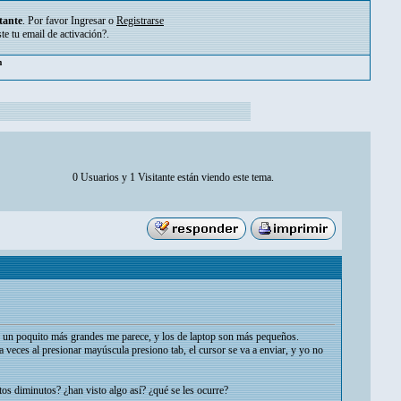
tante
. Por favor
Ingresar
o
Registrarse
ste tu
email de activación?
.
m
0 Usuarios y 1 Visitante están viendo este tema.
 un poquito más grandes me parece, y los de laptop son más pequeños.
a veces al presionar mayúscula presiono tab, el cursor se va a enviar, y yo no
os diminutos? ¿han visto algo así? ¿qué se les ocurre?