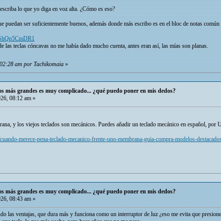
escriba lo que yo diga en voz alta. ¿Cómo es eso?
ue puedan ser suficientemente buenos, además donde más escribo es en el bloc de notas común y
ZFpShQp5CmDR1
e las teclas cóncavas no me había dado mucho cuenta, antes eran así, las mías son planas.
, 02:28 am por Tachikomaia
»
dos más grandes es muy complicado... ¿qué puedo poner en mis dedos?
026, 08:12 am »
brana, y los viejos teclados son mecánicos. Puedes añadir un teclado mecánico en español, por
/cuando-merece-pena-teclado-mecanico-frente-uno-membrana-guia-compra-modelos-destacado
dos más grandes es muy complicado... ¿qué puedo poner en mis dedos?
026, 08:43 am »
endo las ventajas, que dura más y funciona como un interruptor de luz ¿eso me evita que presion