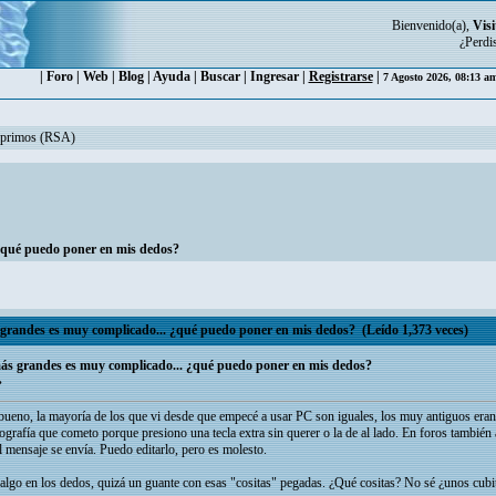
Bienvenido(a),
Visi
¿Perdi
|
Foro
|
Web
|
Blog
|
Ayuda
|
Buscar
|
Ingresar
|
Registrarse
|
7 Agosto 2026, 08:13 a
miprimos (RSA)
 ¿qué puedo poner en mis dedos?
grandes es muy complicado... ¿qué puedo poner en mis dedos? (Leído 1,373 veces)
más grandes es muy complicado... ¿qué puedo poner en mis dedos?
»
eno, la mayoría de los que vi desde que empecé a usar PC son iguales, los muy antiguos eran
ografía que cometo porque presiono una tecla extra sin querer o la de al lado. En foros también 
 mensaje se envía. Puedo editarlo, pero es molesto.
lgo en los dedos, quizá un guante con esas "cositas" pegadas. ¿Qué cositas? No sé ¿unos cubit