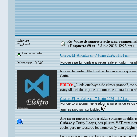
Eleкtro
Re: Vídeo de supuesta actividad paranormal 
Ex-Staff
«
Respuesta #9 en:
7 Junio 2026, 12:25 pm »
Desconectado
Cita de: El_Andaluz en 7 Junio 2026, 11:51 am
Porque sale tu nombre a veces sale en color morad
Mensajes: 10.040
Ni idea, la verdad. No lo sabía. Ten en cuenta que yo
clarito.
EDITO:
¿Puede que haya sido el mes pasado?, me cen
estoy silenciado se pone mi nombre en morado, no sé.
Cita de: El_Andaluz en 7 Junio 2026, 11:51 am
Por cierto si alguien tiene algún programa de estos
aquí es solo por curiosidad.
A lo mejor puedo encontrar algún software piratilla
Cubase
y
Fruity Loops
, con plugins VST muy intere
audio, pero no recuerdo los nombres (y eran plugins 
Lo que creo que queda claro es que intentar usa una I