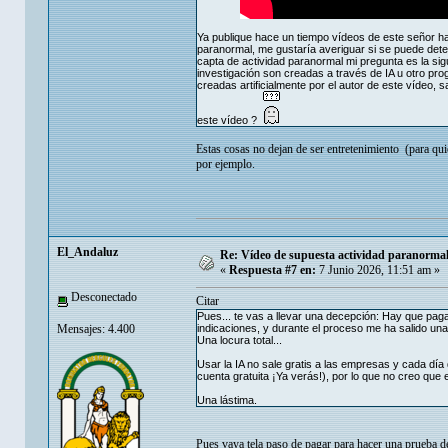
Ya publique hace un tiempo vídeos de este señor h
paranormal, me gustaría averiguar si se puede det
capta de actividad paranormal mi pregunta es la s
investigación son creadas a través de IA u otro pr
creadas artificialmente por el autor de este vídeo
este vídeo ?
Estas cosas no dejan de ser entretenimiento (para qui
por ejemplo.
El_Andaluz
Re: Vídeo de supuesta actividad paranormal 
«
Respuesta #7 en:
7 Junio 2026, 11:51 am »
Desconectado
Citar
Pues... te vas a llevar una decepción: Hay que pag
Mensajes: 4.400
indicaciones, y durante el proceso me ha salido un
Una locura total...
Usar la IA no sale gratis a las empresas y cada d
cuenta gratuita ¡Ya verás!), por lo que no creo que e
Una lástima.
Pues vaya tela paso de pagar para hacer una prueba de