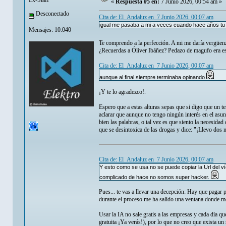
Ex-Staff
«
Respuesta #5 en:
7 Junio 2026, 00:54 am »
Desconectado
Cita de: El_Andaluz en 7 Junio 2026, 00:07 am
igual me pasaba a mi a veces cuando hace años tu
Mensajes: 10.040
Te comprendo a la perfección. A mi me daría vergüen
¿Recuerdas a Óliver Ibáñez? Pedazo de magufo era es
Cita de: El_Andaluz en 7 Junio 2026, 00:07 am
aunque al final siempre terminaba opinando
¡Y te lo agradezco!.
Espero que a estas alturas sepas que si digo que un t
aclarar que aunque no tengo ningún interés en el asun
bien las palabras, o tal vez es que siento la necesida
que se desintoxica de las drogas y dice: "¡Llevo dos m
Cita de: El_Andaluz en 7 Junio 2026, 00:07 am
Y esto como se usa no se puede copiar la Url del 
complicado de hace no somos super hacker.
Pues... te vas a llevar una decepción: Hay que pagar 
durante el proceso me ha salido una ventana donde me 
Usar la IA no sale gratis a las empresas y cada día 
gratuita ¡Ya verás!), por lo que no creo que exista un s