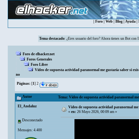
|
Foro
|
Web
|
Blog
|
Ayuda
|
Tema destacado
: ¿Eres usuario del foro? Ahora tienes un Bot con 
Foro de elhacker.net
Foros Generales
Foro Libre
Vídeo de supuesta actividad paranormal me gustaría saber si exis
no
Páginas:
[
1
]
2
Autor
Tema: Vídeo de supuesta actividad paranormal me gu
El_Andaluz
Vídeo de supuesta actividad paranormal me gu
«
en:
26 Mayo 2026, 00:09 am »
Desconectado
Mensajes: 4.400