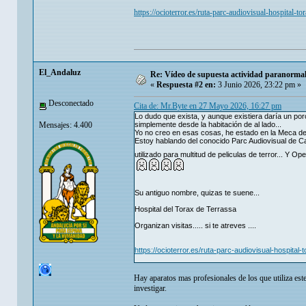
https://ocioterror.es/ruta-parc-audiovisual-hospital-tor
El_Andaluz
Re: Vídeo de supuesta actividad paranormal 
«
Respuesta #2 en:
3 Junio 2026, 23:22 pm »
Desconectado
Cita de: Mr.Byte en 27 Mayo 2026, 16:27 pm
Lo dudo que exista, y aunque existiera daría un po
Mensajes: 4.400
simplemente desde la habitación de al lado...
Yo no creo en esas cosas, he estado en la Meca de 
Estoy hablando del conocido Parc Audiovisual de Cat
utilizado para multitud de peliculas de terror... Y O
Su antiguo nombre, quizas te suene...
Hospital del Torax de Terrassa
Organizan visitas..... si te atreves ....
https://ocioterror.es/ruta-parc-audiovisual-hospital-
Hay aparatos mas profesionales de los que utiliza est
investigar.