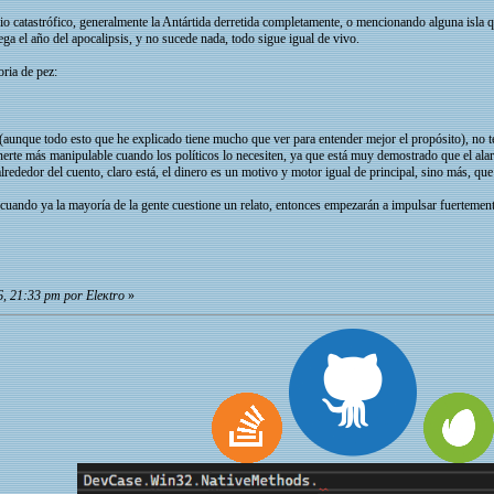
o catastrófico, generalmente la Antártida derretida completamente, o mencionando alguna isla que
a el año del apocalipsis, y no sucede nada, todo sigue igual de vivo.
ria de pez:
unque todo esto que he explicado tiene mucho que ver para entender mejor el propósito), no te 
nerte más manipulable cuando los políticos lo necesiten, ya que está muy demostrado que el ala
ededor del cuento, claro está, el dinero es un motivo y motor igual de principal, sino más, que 
 cuando ya la mayoría de la gente cuestione un relato, entonces empezarán a impulsar fuertement
, 21:33 pm por Eleкtro
»