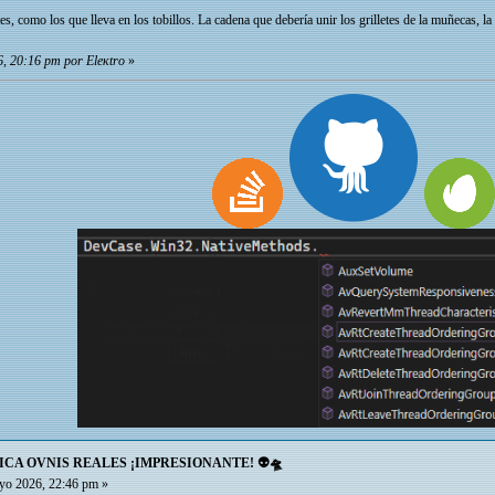
es, como los que lleva en los tobillos. La cadena que debería unir los grilletes de la muñecas, l
, 20:16 pm por Eleкtro
»
ICA OVNIS REALES ¡IMPRESIONANTE! 👽🛸
o 2026, 22:46 pm »