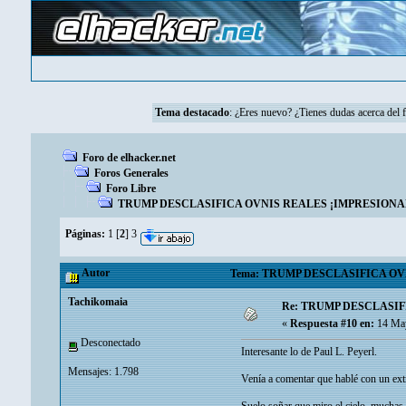
Tema destacado
:
¿Eres nuevo? ¿Tienes dudas acerca del 
Foro de elhacker.net
Foros Generales
Foro Libre
TRUMP DESCLASIFICA OVNIS REALES ¡IMPRESIONAN
Páginas:
1
[
2
]
3
Autor
Tema: TRUMP DESCLASIFICA OVNI
Tachikomaia
Re: TRUMP DESCLASIF
«
Respuesta #10 en:
14 May
Desconectado
Interesante lo de Paul L. Peyerl.
Mensajes: 1.798
Venía a comentar que hablé con un extr