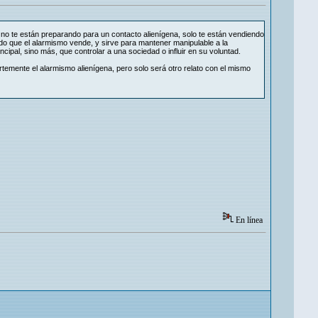
no te están preparando para un contacto alienígena, solo te están vendiendo
ado que el alarmismo vende, y sirve para mantener manipulable a la
ncipal, sino más, que controlar a una sociedad o influir en su voluntad.
temente el alarmismo alienígena, pero solo será otro relato con el mismo
En línea