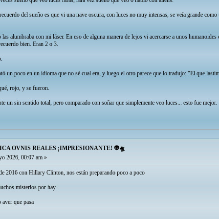
veces sueño que veo luces raras, rara vez sueño que veo o hablo con aliens.
 recuerdo del sueño es que vi una nave oscura, con luces no muy intensas, se veía grande como
 las alumbraba con mi láser. En eso de alguna manera de lejos vi acercarse a unos humanoides 
ecuerdo bien. Eran 2 o 3.
o.
ó un poco en un idioma que no sé cual era, y luego el otro parece que lo tradujo: "El que lastim
ué, rojo, y se fueron.
e un sin sentido total, pero comparado con soñar que simplemente veo luces... esto fue mejor.
ICA OVNIS REALES ¡IMPRESIONANTE! 👽🛸
o 2026, 00:07 am »
 de 2016 con Hillary Clinton, nos están preparando poco a poco
uchos misterios por hay
o aver que pasa