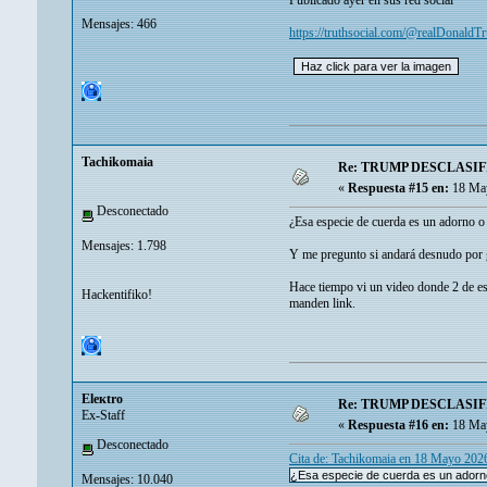
Publicado ayer en sus red social
Mensajes: 466
https://truthsocial.com/@realDonal
Tachikomaia
Re: TRUMP DESCLASIF
«
Respuesta #15 en:
18 May
Desconectado
¿Esa especie de cuerda es un adorno o 
Mensajes: 1.798
Y me pregunto si andará desnudo por g
Hace tiempo vi un video donde 2 de eso
Hackentifiko!
manden link.
Eleкtro
Re: TRUMP DESCLASIF
Ex-Staff
«
Respuesta #16 en:
18 May
Desconectado
Cita de: Tachikomaia en 18 Mayo 202
¿Esa especie de cuerda es un adorno
Mensajes: 10.040