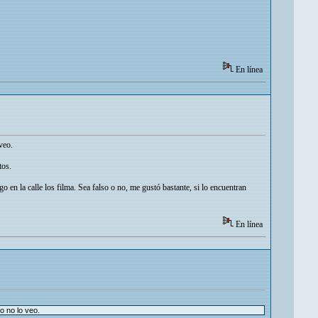
En línea
veo.
tos.
en la calle los filma. Sea falso o no, me gustó bastante, si lo encuentran
En línea
o no lo veo.