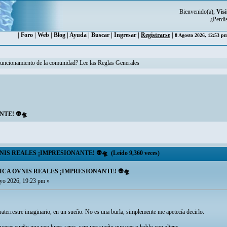
Bienvenido(a),
Visi
¿Perdi
|
Foro
|
Web
|
Blog
|
Ayuda
|
Buscar
|
Ingresar
|
Registrarse
|
8 Agosto 2026, 12:53 
funcionamiento de la comunidad? Lee las Reglas Generales
TE! 👽🛸
S REALES ¡IMPRESIONANTE! 👽🛸 (Leído 9,360 veces)
ICA OVNIS REALES ¡IMPRESIONANTE! 👽🛸
o 2026, 19:23 pm »
aterrestre imaginario, en un sueño. No es una burla, simplemente me apetecía decirlo.