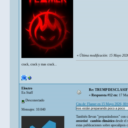
«
Última modificación: 15 Mayo 202
crack, crack y mas crack...
Eleкtro
Re: TRUMP DESCLASIF
Ex-Staff
«
Respuesta #12 en:
17 May
Desconectado
Cita de: Flamer en 15 Mayo 2026, 00
nos están preparando poco a poco
Mensajes: 10.040
También llevan "preparándonos" con ca
ansiedad
cambio climático
desde el 
estas publicaciones sobre apocalipsis c