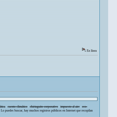
En línea
ática
cuento climático
chiringuito corporativo
impuesto al aire
eco-
 Lo puedes buscar, hay muchos registros públicos en Internet que recopilan