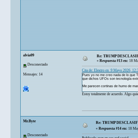
alvia09
Re: TRUMP DESCLASI
«
Respuesta #13 en:
18 Ma
Desconectado
Cita de: Eleкtro en 9 Mayo 2026, 12
Mensajes: 14
Pues yo no me creo nada de lo que Tr
que dichos UFOs son tecnología extr
Me parecen cortinas de humo de manua
Estoy totalmente de acuerdo. Algo quie
Mr.Byte
Re: TRUMP DESCLASIF
«
Respuesta #14 en:
18 May
Desconectado