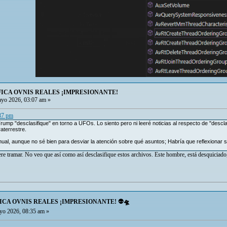
FICA OVNIS REALES ¡IMPRESIONANTE!
yo 2026, 03:07 am »
:37 pm
ump "desclasifique" en torno a UFOs. Lo siento pero ni leeré noticias al respecto de "descl
aterrestre.
l, aunque no sé bien para desviar la atención sobre qué asuntos; Habría que reflexionar so
re tramar. No veo que así como así desclasifique estos archivos. Este hombre, está desquiciado
ICA OVNIS REALES ¡IMPRESIONANTE! 👽🛸
o 2026, 08:35 am »