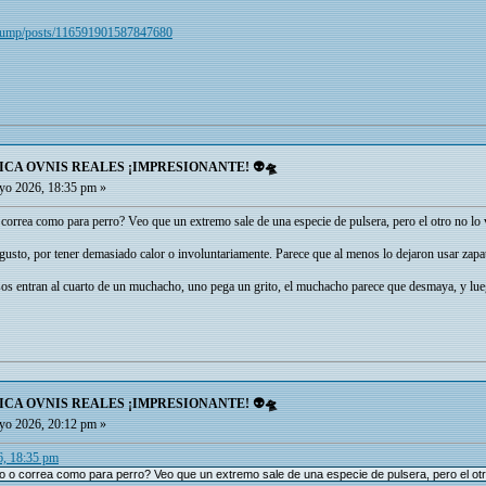
dTrump/posts/116591901587847680
ICA OVNIS REALES ¡IMPRESIONANTE! 👽🛸
o 2026, 18:35 pm »
correa como para perro? Veo que un extremo sale de una especie de pulsera, pero el otro no lo 
usto, por tener demasiado calor o involuntariamente. Parece que al menos lo dejaron usar zapa
s entran al cuarto de un muchacho, uno pega un grito, el muchacho parece que desmaya, y luego 
ICA OVNIS REALES ¡IMPRESIONANTE! 👽🛸
o 2026, 20:12 pm »
6, 18:35 pm
 o correa como para perro? Veo que un extremo sale de una especie de pulsera, pero el otr