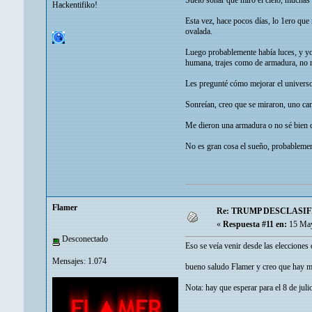
Suelo soñar que miro el cielo, muchas 
Hackentifiko!
Esta vez, hace pocos días, lo 1ero que
ovalada.
Luego probablemente había luces, y yo
humana, trajes como de armadura, no r
Les pregunté cómo mejorar el univers
Sonreían, creo que se miraron, uno cant
Me dieron una armadura o no sé bien q
No es gran cosa el sueño, probablement
Flamer
Re: TRUMP DESCLASIF
«
Respuesta #11 en:
15 May
Desconectado
Eso se veía venir desde las elecciones
Mensajes: 1.074
bueno saludo Flamer y creo que hay m
Nota: hay que esperar para el 8 de juli