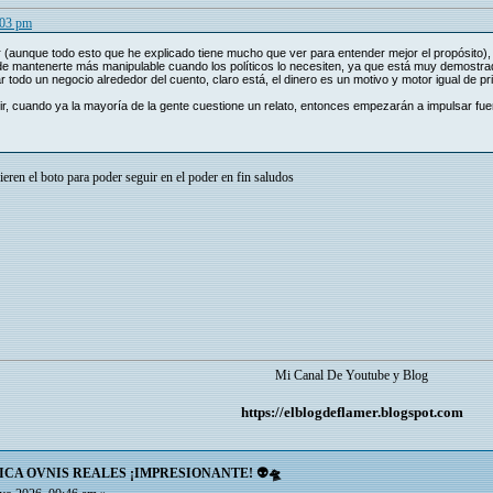
:03 pm
(aunque todo esto que he explicado tiene mucho que ver para entender mejor el propósito), 
in de mantenerte más manipulable cuando los políticos lo necesiten, ya que está muy demostr
 todo un negocio alrededor del cuento, claro está, el dinero es un motivo y motor igual de pri
r, cuando ya la mayoría de la gente cuestione un relato, entonces empezarán a impulsar fuer
ieren el boto para poder seguir en el poder en fin saludos
Mi Canal De Youtube y Blog
https://elblogdeflamer.blogspot.com
ICA OVNIS REALES ¡IMPRESIONANTE! 👽🛸