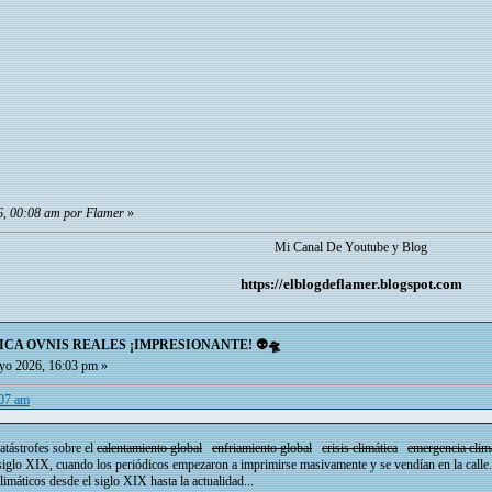
6, 00:08 am por Flamer
»
Mi Canal De Youtube y Blog
https://elblogdeflamer.blogspot.com
ICA OVNIS REALES ¡IMPRESIONANTE! 👽🛸
o 2026, 16:03 pm »
:07 am
tástrofes sobre el
calentamiento global
enfriamiento global
crisis climática
emergencia clim
siglo XIX, cuando los periódicos empezaron a imprimirse masivamente y se vendían en la calle.
limáticos desde el siglo XIX hasta la actualidad...