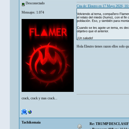
Desconectado
Cita de: Eleкtro en 17 Mayo 2026, 16
Mensajes: 1.074
Volviendo al tema, compañero Flamer 
el relato del miedo (humo), con el f
población. Eso, y también para montar
Cuando se les agote un tema, es deci
objetivo que el anterior.
¡Un saludo!
Hola Eleкtro tienes razon ellos solo qu
crack, crack y mas crack...
Tachikomaia
Re: TRUMP DESCLASIF