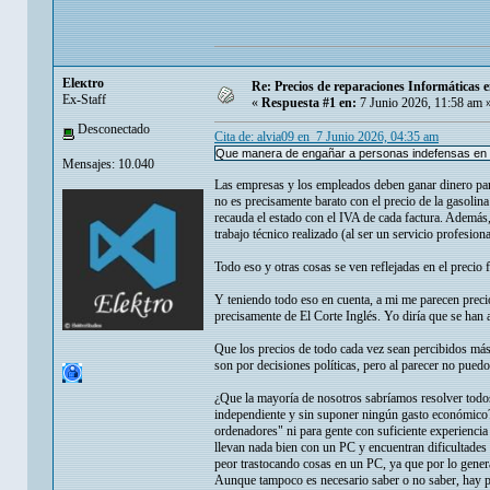
Eleкtro
Re: Precios de reparaciones Informáticas e
Ex-Staff
«
Respuesta #1 en:
7 Junio 2026, 11:58 am 
Desconectado
Cita de: alvia09 en 7 Junio 2026, 04:35 am
Que manera de engañar a personas indefensas en 
Mensajes: 10.040
Las empresas y los empleados deben ganar dinero para
no es precisamente barato con el precio de la gasoli
recauda el estado con el IVA de cada factura. Además, 
trabajo técnico realizado (al ser un servicio profesiona
Todo eso y otras cosas se ven reflejadas en el precio f
Y teniendo todo eso en cuenta, a mi me parecen prec
precisamente de El Corte Inglés. Yo diría que se han 
Que los precios de todo cada vez sean percibidos más
son por decisiones políticas, pero al parecer no pued
¿Que la mayoría de nosotros sabríamos resolver todos
independiente y sin suponer ningún gasto económico? 
ordenadores" ni para gente con suficiente experienc
llevan nada bien con un PC y encuentran dificultades p
peor trastocando cosas en un PC, ya que por lo gener
Aunque tampoco es necesario saber o no saber, hay p