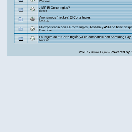
Windows
¿ISP El Corte Ingles?
Redes
Anonymous ‘hackea’ El Corte Inglés
Noticias
Mi experiencia con El Corte Ingles, Toshiba y ASM no tiene desper
Foro Libre
La tarjeta de El Corte Inglés ya es compatible con Samsung Pay
Noticias
WAP2
-
Aviso Legal
-
Powered by 