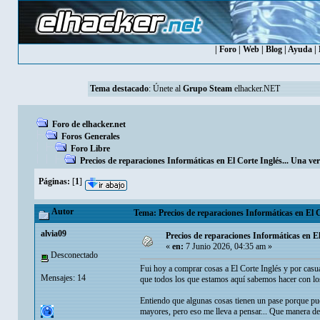
|
Foro
|
Web
|
Blog
|
Ayuda
|
Tema destacado
:
Únete al
Grupo Steam
elhacker.NET
Foro de elhacker.net
Foros Generales
Foro Libre
Precios de reparaciones Informáticas en El Corte Inglés... Una ve
Páginas:
[
1
]
Autor
Tema: Precios de reparaciones Informáticas en El C
alvia09
Precios de reparaciones Informáticas en E
«
en:
7 Junio 2026, 04:35 am »
Desconectado
Fui hoy a comprar cosas a El Corte Inglés y por casua
Mensajes: 14
que todos los que estamos aquí sabemos hacer con lo
Entiendo que algunas cosas tienen un pase porque pued
mayores, pero eso me lleva a pensar... Que manera de