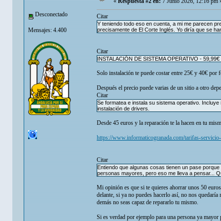
«
Respuesta #2 en:
7 Junio 2026, 12:16 pm 
Desconectado
Citar
Y teniendo todo eso en cuenta, a mi me parecen pr
Mensajes: 4.400
precisamente de El Corte Inglés. Yo diría que se ha
Citar
INSTALACIÓN DE SISTEMA OPERATIVO - 59,99€
Solo instalación te puede costar entre 25€ y 40€ por
Después el precio puede varias de un sitio a otro dep
Citar
Se formatea e instala su sistema operativo. Incluye 
instalación de drivers.
Desde 45 euros y la reparación te la hacen en tu mism
https://www.informaticogranada.com/tarifas-servicio-
Citar
Entiendo que algunas cosas tienen un pase porque p
personas mayores, pero eso me lleva a pensar... 
Mi opinión es que si te quieres ahorrar unos 50 euro
delante, si ya no puedes hacerlo así, no nos quedaría 
demás no seas capaz de repararlo tu mismo.
Si es verdad por ejemplo para una persona ya mayor pi