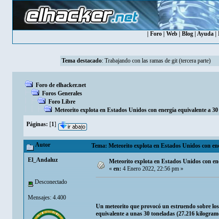
|
Foro
|
Web
|
Blog
|
Ayuda
|
Tema destacado
:
Trabajando con las ramas de git (tercera parte)
Foro de elhacker.net
Foros Generales
Foro Libre
Meteorito explota en Estados Unidos con energía equivalente a 
Páginas:
[
1
]
Autor
Tema: Meteorito explota en Estados Unidos con ene
El_Andaluz
Meteorito explota en Estados Unidos con en
«
en:
4 Enero 2022, 22:56 pm »
Desconectado
Mensajes: 4.400
Un meteorito que provocó un estruendo sobre los
equivalente a unas 30 toneladas (27.216 kilogram