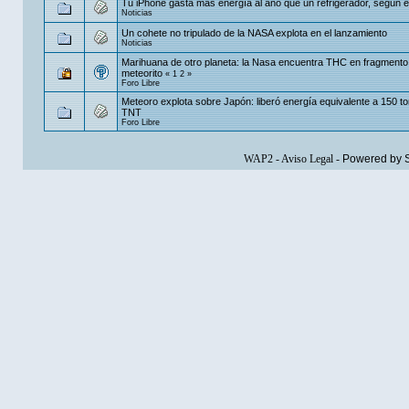
Tu iPhone gasta más energía al año que un refrigerador, según e
Noticias
Un cohete no tripulado de la NASA explota en el lanzamiento
Noticias
Marihuana de otro planeta: la Nasa encuentra THC en fragmento
meteorito
«
1
2
»
Foro Libre
Meteoro explota sobre Japón: liberó energía equivalente a 150 t
TNT
Foro Libre
WAP2
-
Aviso Legal
-
Powered by 