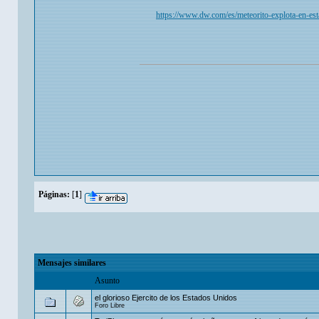
https://www.dw.com/es/meteorito-explota-en-
Páginas:
[
1
]
Mensajes similares
Asunto
el glorioso Ejercito de los Estados Unidos
Foro Libre