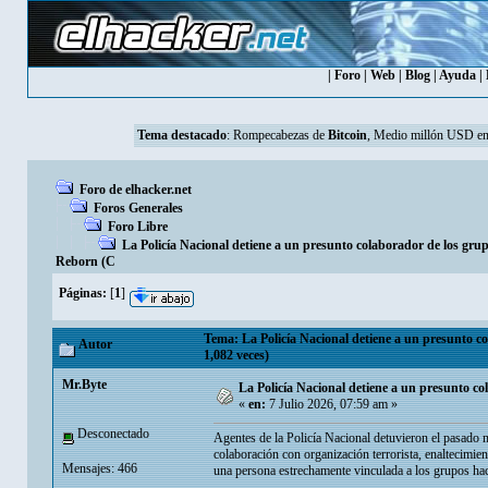
|
Foro
|
Web
|
Blog
|
Ayuda
|
Tema destacado
:
Rompecabezas de
Bitcoin
, Medio millón USD en
Foro de elhacker.net
Foros Generales
Foro Libre
La Policía Nacional detiene a un presunto colaborador de los gr
Reborn (C
Páginas:
[
1
]
Tema: La Policía Nacional detiene a un presunto 
Autor
1,082 veces)
Mr.Byte
La Policía Nacional detiene a un presunto 
«
en:
7 Julio 2026, 07:59 am »
Desconectado
Agentes de la Policía Nacional detuvieron el pasado m
colaboración con organización terrorista, enaltecimien
Mensajes: 466
una persona estrechamente vinculada a los grupos h