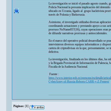
La investigación se inició el pasado agosto cuando, gr
Policía Nacional la presunta implicación del detenido
ubicado en Ucrania, ligado al grupo hacktivista pror
través de Polonia y Bielorrusia.
Asimismo, el investigado utilizaba diversas aplicacion
coordinando actuaciones y prestando apoyo a sus activ
prorruso NoName057(16), cuyas operaciones eran poste
de difundir narrativas prorrusas y antioccidentales.
En el marco del operativo policial desarrollado se pra
intervinieron diversos equipos informáticos y dispo
cartera de criptodivisas en la que, presuntamente, se
delictiva.
La investigación, finalizada en los últimos días, ha 
y la Brigada Provincial de Información de Palencia, b
Fiscalía de la Audiencia Nacional.
Fuente :
https://www.interior.gob.es/opencms/eu/detalle/artic
CyberArmy-of-Russia-Reborn-CARR-y-Z-Pentest/
Páginas:
[
1
]