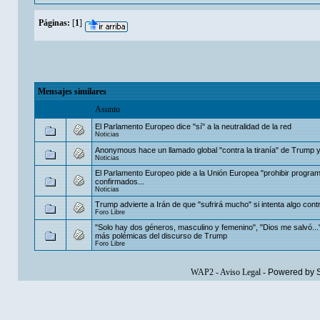
Páginas:
[
1
]
Mensajes similares
Asunto
El Parlamento Europeo dice "sí" a la neutralidad de la red
Noticias
Anonymous hace un llamado global "contra la tiranía" de Trump y 
Noticias
El Parlamento Europeo pide a la Unión Europea "prohibir progra
confirmados...
Noticias
Trump advierte a Irán de que "sufrirá mucho" si intenta algo con
Foro Libre
"Solo hay dos géneros, masculino y femenino", "Dios me salvó..."
más polémicas del discurso de Trump
Foro Libre
WAP2
-
Aviso Legal
-
Powered by 