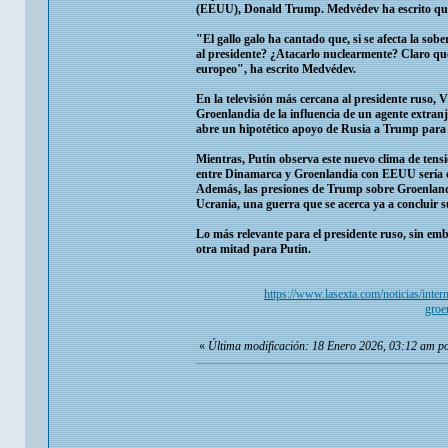
(EEUU), Donald Trump. Medvédev ha escrito que 
"El gallo galo ha cantado que, si se afecta la so
al presidente? ¿Atacarlo nuclearmente? Claro que
europeo", ha escrito Medvédev.
En la televisión más cercana al presidente ruso,
Groenlandia de la influencia de un agente extran
abre un hipotético apoyo de Rusia a Trump para
Mientras, Putin observa este nuevo clima de tensi
entre Dinamarca y Groenlandia con EEUU sería el
Además, las presiones de Trump sobre Groenlandia
Ucrania, una guerra que se acerca ya a concluir s
Lo más relevante para el presidente ruso, sin em
otra mitad para Putin.
https://www.lasexta.com/noticias/inter
groe
«
Última modificación: 18 Enero 2026, 03:12 am p