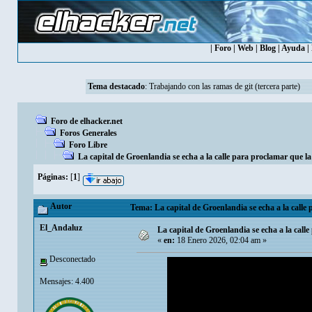
|
Foro
|
Web
|
Blog
|
Ayuda
|
Tema destacado
:
Trabajando con las ramas de git (tercera parte)
Foro de elhacker.net
Foros Generales
Foro Libre
La capital de Groenlandia se echa a la calle para proclamar que la
Páginas:
[
1
]
Autor
Tema: La capital de Groenlandia se echa a la calle 
El_Andaluz
La capital de Groenlandia se echa a la calle
«
en:
18 Enero 2026, 02:04 am »
Desconectado
Mensajes: 4.400