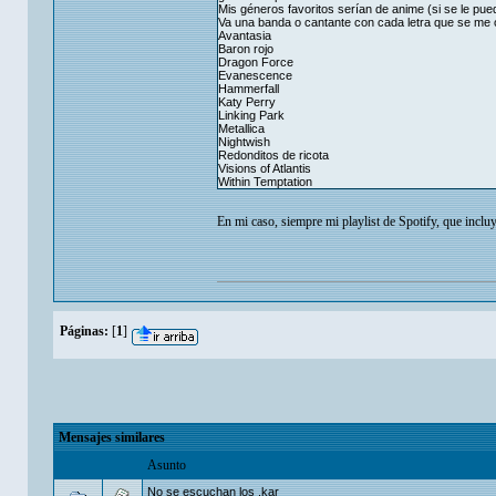
Mis géneros favoritos serían de anime (si se le pued
Va una banda o cantante con cada letra que se me 
Avantasia
Baron rojo
Dragon Force
Evanescence
Hammerfall
Katy Perry
Linking Park
Metallica
Nightwish
Redonditos de ricota
Visions of Atlantis
Within Temptation
En mi caso, siempre mi playlist de Spotify, que incl
Páginas:
[
1
]
Mensajes similares
Asunto
No se escuchan los .kar