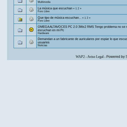
Multimedia
La música que escuchan
«
1
2
»
Foro Libre
Que tipo de música escuchan...
«
1
2
»
Foro Libre
OMEGA ALTAVOCES PC 2.0 3Wx2 RMS Tengo problema no se
escuchan en mi Pc
Hardware
Demandan a un fabricante de auriculares por espiar lo que esc
usuarios
Noticias
WAP2
-
Aviso Legal
-
Powered by 