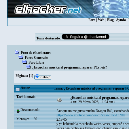
|
Foro
|
Web
|
Blog
|
Ayuda
|
Tema destacado
:
Foro de elhacker.net
Foros Generales
Foro Libre
¿Escuchan música al programar, reparar PCs, etc?
Páginas:
[
1
]
Autor
Tema: ¿Escuchan música al programar, reparar PCs
Tachikomaia
¿Escuchan música al programar, repara
«
en:
29 Mayo 2026, 11:24 am »
Desconectado
Aunque no me gusta mucho Dragon Ball, escuchando
https://www.youtube.com/watch?v=sw8zv-1579U
Mensajes: 1.801
2:19:05
y ya habiéndola escuchado varias veces, empecé a se
veces han hecho sus trabajos escuchando eso, o qué e