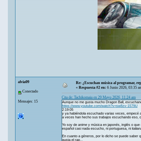
alvia09
Re: ¿Escuchan música al programar, rep
«
Respuesta #2 en:
6 Junio 2026, 03:35 a
Conectado
Cita de: Tachikomaia en 29 Mayo 2026, 11:24 am
Mensajes: 15
Aunque no me gusta mucho Dragon Ball, escuchan
https://www.youtube.com/watch?v=sw8zv-1579U
2:19:05
y ya habiéndola escuchado varias veces, empecé a 
a veces han hecho sus trabajos escuchando eso, o
Yo soy de anime y música en japonés, inglés o que
español casi nada escucho, ni portuguesa, ni ital
En cuanto a géneros, por lo dicho se puede saber 
gusta el rap...