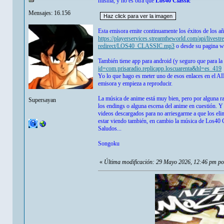
misma, y no es otra que
Los40 Classic
Mensajes: 16.156
Esta emisora emite continuamente los éxitos de los año
https://playerservices.streamtheworld.com/api/li
redirect/LOS40_CLASSIC.mp3
o desde su pagina 
También tiene app para android (y seguro que para l
id=com.prisaradio.replicapp.loscuarenta&hl=es_419
Yo lo que hago es meter uno de esos enlaces en el AI
emisora y empieza a reproducir.
La música de anime está muy bien, pero por alguna r
Supersayan
los endings o alguna escena del anime en cuestión. 
videos descargados para no arriesgarme a que los el
estar viendo también, en cambio la música de Los40 C
Saludos...
Songoku
«
Última modificación: 29 Mayo 2026, 12:46 pm p