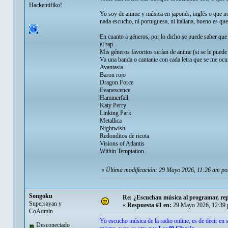
Hackentifiko!
Yo soy de anime y música en japonés, inglés o que no
nada escucho, ni portuguesa, ni italiana, bueno es q
En cuanto a géneros, por lo dicho se puede saber que
el rap...
Mis géneros favoritos serían de anime (si se le puede 
Va una banda o cantante con cada letra que se me ocu
Avantasia
Baron rojo
Dragon Force
Evanescence
Hammerfall
Katy Perry
Linking Park
Metallica
Nightwish
Redonditos de ricota
Visions of Atlantis
Within Temptation
«
Última modificación: 29 Mayo 2026, 11:26 am p
Songoku
Re: ¿Escuchan música al programar, rep
Supersayan y
«
Respuesta #1 en:
29 Mayo 2026, 12:39 
CoAdmin
Yo escucho música de la radio online, es de decir e
Desconectado