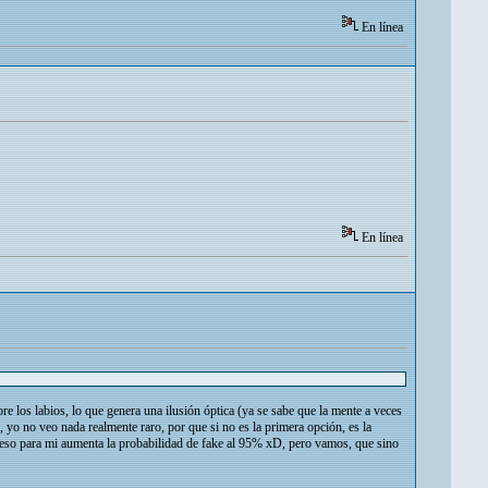
En línea
En línea
e los labios, lo que genera una ilusión óptica (ya se sabe que la mente a veces
, yo no veo nada realmente raro, por que si no es la primera opción, es la
. eso para mi aumenta la probabilidad de fake al 95% xD, pero vamos, que sino