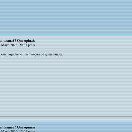
 fantasma?? Que opinais
 Mayo 2026, 20:31 pm »
y esa mujer tiene una máscara de goma puesta.
 fantasma?? Que opinais
 Mayo 2026, 13:05 pm »