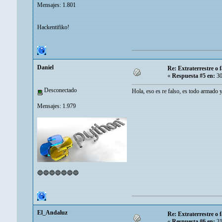
Mensajes: 1.801
Hackentifiko!
Danielㅤ
Re: Extraterrestre o
«
Respuesta #5 en:
30
Desconectado
Hola, eso es re falso, es todo armado 
Mensajes: 1.979
🔵🔵🔵🔵🔵🔵🔵
El_Andaluz
Re: Extraterrestre o
«
Respuesta #6 en:
31