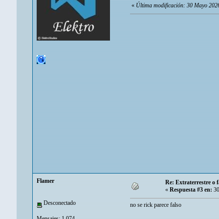
«
Última modificación: 30 Mayo 2026
Flamer
Re: Extraterrestre o
«
Respuesta #3 en:
30
Desconectado
no se rick parece falso
Mensajes: 1.074