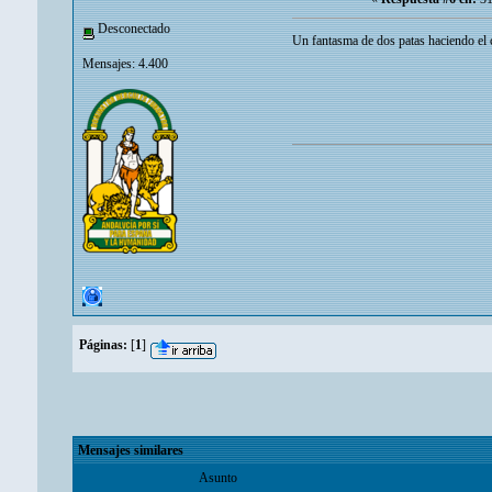
Desconectado
Un fantasma de dos patas haciendo el 
Mensajes: 4.400
Páginas:
[
1
]
Mensajes similares
Asunto