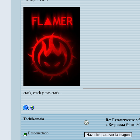
crack, crack y mas crack...
Tachikomaia
Re: Extraterrestre o
«
Respuesta #4 en:
30
Desconectado