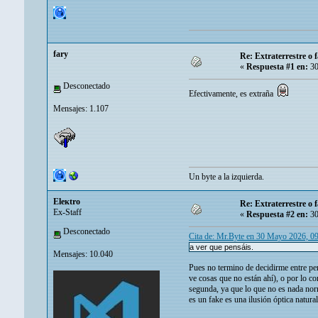
fary
Re: Extraterrestre o
«
Respuesta #1 en:
30
Desconectado
Efectivamente, es extraña
Mensajes: 1.107
Un byte a la izquierda.
Eleкtro
Re: Extraterrestre o
Ex-Staff
«
Respuesta #2 en:
30
Desconectado
Cita de: Mr.Byte en 30 Mayo 2026, 0
a ver que pensáis.
Mensajes: 10.040
Pues no termino de decidirme entre pen
ve cosas que no están ahí), o por lo co
segunda, ya que lo que no es nada norm
es un fake es una ilusión óptica natura