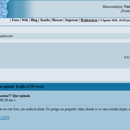
Bienvenido(a),
Visi
¿Perdi
|
Foro
|
Web
|
Blog
|
Ayuda
|
Buscar
|
Ingresar
|
Registrarse
|
9 Agosto 2026, 16:30 
acker.net
0 Us
e opinais (Leído 2,134 veces)
ntasma?? Que opinais
09:28 am »
en este foro, me asalta la duda. Os pongo un pequeño video donde se ve una extraña mujer, a
2155079