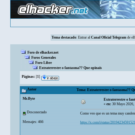
Tema destacado
: Entrar al
Canal Oficial Telegram
de elh
Foro de elhacker.net
Foros Generales
Foro Libre
Extraterrestre o fantasma?? Que opinais
Páginas:
[
1
]
Autor
Tema: Extraterrestre o fantasma?? Qu
Mr.Byte
Extraterrestre o fa
«
en:
30 Mayo 2026, 
Desconectado
Como veo que es un tema muy candente 
Mensajes: 466
https://x.com/i/status/201942345915