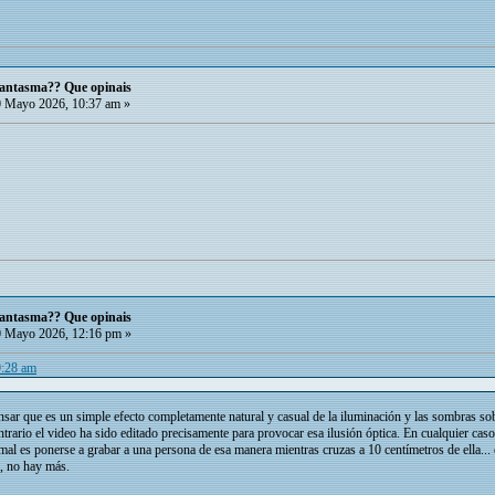
 fantasma?? Que opinais
 Mayo 2026, 10:37 am »
 fantasma?? Que opinais
 Mayo 2026, 12:16 pm »
9:28 am
sar que es un simple efecto completamente natural y casual de la iluminación y las sombras sobr
ntrario el video ha sido editado precisamente para provocar esa ilusión óptica. En cualquier caso
al es ponerse a grabar a una persona de esa manera mientras cruzas a 10 centímetros de ella..
l, no hay más.