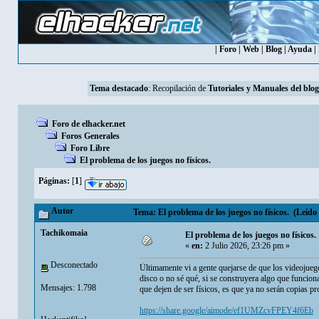
|
Foro
|
Web
|
Blog
|
Ayuda
|
Tema destacado
: Recopilación de
Tutoriales y Manuales del blog
Foro de elhacker.net
Foros Generales
Foro Libre
El problema de los juegos no físicos.
Páginas:
[
1
]
Autor
Tema: El problema de los juegos no físicos. (Leído 
Tachikomaia
El problema de los juegos no físicos.
«
en:
2 Julio 2026, 23:26 pm »
Desconectado
Ùltimamente vi a gente quejarse de que los videojuego
disco o no sé qué, si se construyera algo que funcion
Mensajes: 1.798
que dejen de ser físicos, es que ya no serán copias p
https://share.google/aimode/ef1UMZcvFPEY4f6Eb