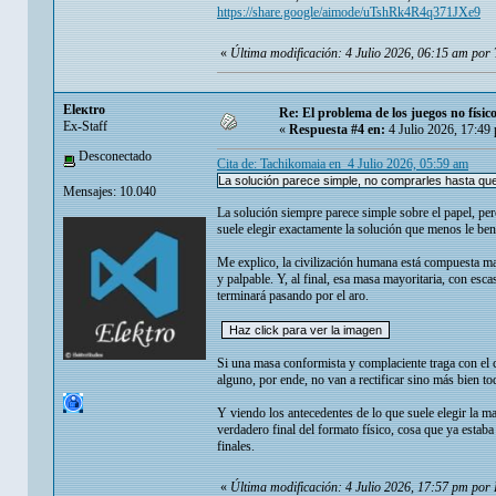
https://share.google/aimode/uTshRk4R4q371JXe9
«
Última modificación: 4 Julio 2026, 06:15 am por
Eleкtro
Re: El problema de los juegos no físico
Ex-Staff
«
Respuesta #4 en:
4 Julio 2026, 17:49
Desconectado
Cita de: Tachikomaia en 4 Julio 2026, 05:59 am
La solución parece simple, no comprarles hasta que
Mensajes: 10.040
La solución siempre parece simple sobre el papel, per
suele elegir exactamente la solución que menos le bene
Me explico, la civilización humana está compuesta ma
y palpable. Y, al final, esa masa mayoritaria, con esc
terminará pasando por el aro.
Si una masa conformista y complaciente traga con el 
alguno, por ende, no van a rectificar sino más bien to
Y viendo los antecedentes de lo que suele elegir la m
verdadero final del formato físico, cosa que ya estab
finales.
«
Última modificación: 4 Julio 2026, 17:57 pm por 