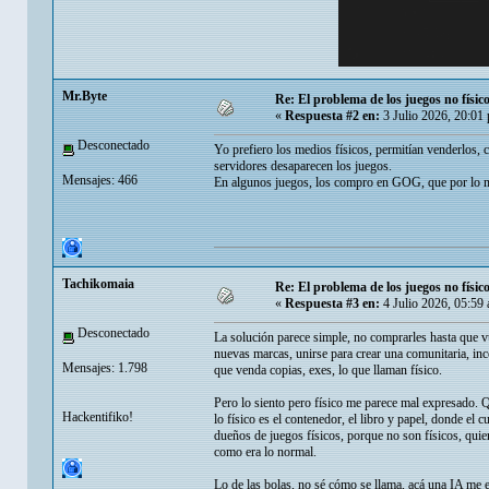
Mr.Byte
Re: El problema de los juegos no físico
«
Respuesta #2 en:
3 Julio 2026, 20:01
Desconectado
Yo prefiero los medios físicos, permitían venderlos, 
servidores desaparecen los juegos.
Mensajes: 466
En algunos juegos, los compro en GOG, que por lo
Tachikomaia
Re: El problema de los juegos no físico
«
Respuesta #3 en:
4 Julio 2026, 05:59
Desconectado
La solución parece simple, no comprarles hasta que vu
nuevas marcas, unirse para crear una comunitaria, in
Mensajes: 1.798
que venda copias, exes, lo que llaman físico.
Pero lo siento pero físico me parece mal expresado. Q
Hackentifiko!
lo físico es el contenedor, el libro y papel, donde el
dueños de juegos físicos, porque no son físicos, quie
como era lo normal.
Lo de las bolas, no sé cómo se llama, acá una IA me 