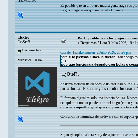
Hackentifiko!
Es posible que en el futuro mucha gente haga sus pro
juegos antiguos así que no me afecta mucho.
Eleкtro
Re: El problema de los juegos no físico
Ex-Staff
«
Respuesta #1 en:
3 Julio 2026, 19:41
Desconectado
Cita de: Tachikomaia en 2 Julio 2026, 23:26 pm
pero
si lo piensas nunca lo fueron
, son código m
Mensajes: 10.040
(...)
algo que funcionara dejando caer bolas o cosas
...¿Qué?.
Se llama formato físico porque un cartucho o un CD es
por las buenas. El soporte y los circuitos impresos o 
El formato digital es solo una licencia de uso. No po
cualquier momento puede borrar el juego (como ya ha s
dinero de aquello digital que compraste y te arre
Confundir la naturaleza del software con el soporte q
Si por ejemplo mañana Sony desaparece, todas tus com