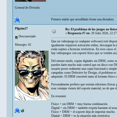
General de División.
Primero mártir que arrodillado frente una dictadura.
Pilgrim27
Re: El problema de los juegos no físico
«
Respuesta #7 en:
29 Julio 2026, 22:2
Desconectado
Que un videojuego (o cualquier software) esté disponi
Mensajes: 61
igualmente requieren activación online, descargan la 
están sujetos a licencias restrictivas. En esos casos 
hay videojuegos con soporte físico que se venden así
Del mismo modo, copias digitales sin DRM, como o
pueden darte mucho más control que un disco con DRM a
usuario posee realmente una copia funcional o simple
campañas como Defective by Design, el problema es el
adquirido. El DRM convierte tanto al formato físico c
Personalmente prefiero que existan ediciones físicas p
esas ventajas vienen del soporte material, no de que e
En resumen:
Físico + sin DRM = muy buena combinación.
Digital + sin DRM = también respeta bastante al usua
Físico + DRM = el soporte deja de importar mucho.
Digital + DRM = es la situación más restrictiva.