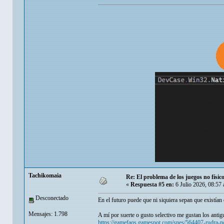
Tachikomaia
Re: El problema de los juegos no físico
«
Respuesta #5 en:
6 Julio 2026, 08:57
Desconectado
En el futuro puede que ni siquiera sepan que existían 
Mensajes: 1.798
A mí por suerte o gusto selectivo me gustan los ant
https://gamefaqs.gamespot.com/snes/564407-rudra-no