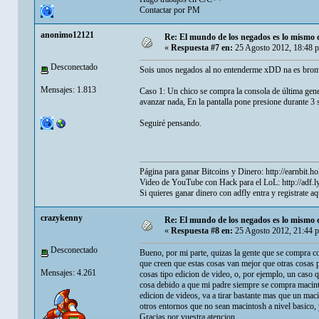
Contactar por PM
anonimo12121
Re: El mundo de los negados es lo mismo 
«
Respuesta #7 en:
25 Agosto 2012, 18:48 
Desconectado
Sois unos negados al no entenderme xDD na es brom
Mensajes: 1.813
Caso 1: Un chico se compra la consola de última gene
avanzar nada, En la pantalla pone presione durante 3
Seguiré pensando.
Página para ganar Bitcoins y Dinero:
http://earnbit.ho
Video de YouTube con Hack para el LoL:
http://adf
Si quieres ganar dinero con adfly entra y registrate a
crazykenny
Re: El mundo de los negados es lo mismo 
«
Respuesta #8 en:
25 Agosto 2012, 21:44 
Desconectado
Bueno, por mi parte, quizas la gente que se compra co
que creen que estas cosas van mejor que otras cosas
Mensajes: 4.261
cosas tipo edicion de video, o, por ejemplo, un caso
cosa debido a que mi padre siempre se compra macint
edicion de videos, va a tirar bastante mas que un mac
otros entornos que no sean macintosh a nivel basico, y
Gracias por vuestra atencion.