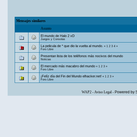
Mensajes similares
Asunto
El mundo de Halo 2 xD
Juegos y Consolas
La pelicula de * que dio la vuelta al mundo.
«
1
2
3
4
»
Foro Libre
Presentan lista de los teléfonos más nocivos del mundo
Noticias
El mercado más macabro del mundo
«
1
2
3
»
Foro Libre
¡Felíz día del Fin del Mundo elhacker.net!
«
1
2
3
»
Foro Libre
WAP2
-
Aviso Legal
-
Powered by 