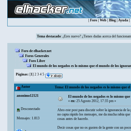
|
Foro
|
Web
|
Blog
|
Ayuda
|
Tema destacado
:
¿Eres nuevo? ¿Tienes dudas acerca del funcionam
Foro de elhacker.net
Foros Generales
Foro Libre
El mundo de los negados es lo mismo que el mundo de los ignoran
Páginas:
[
1
]
2
3
4
5
Autor
Tema: El mundo de los negados es lo mismo que el 
anonimo12121
El mundo de los negados es lo mismo que 
«
en:
25 Agosto 2012, 17:35 pm »
Desconectado
Abro este post para discutir sobre la ignorancia de l
no capta rápido los mensajes, me da mucha rabia que u
Mensajes: 1.813
cosas antes de hacerlo.
Decir cosas que no os gusten de la gente con un poco 