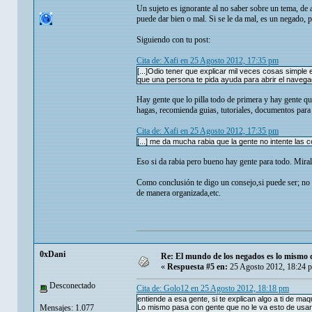
Un sujeto es ignorante al no saber sobre un tema, de a
puede dar bien o mal. Si se le da mal, es un negado, 
Siguiendo con tu post:
Cita de: Xafi en 25 Agosto 2012, 17:35 pm
[...]Odio tener que explicar mil veces cosas simpl
que una persona te pida ayuda para abrir el navegad
Hay gente que lo pilla todo de primera y hay gente qu
hagas, recomienda guias, tutoriales, documentos para 
Cita de: Xafi en 25 Agosto 2012, 17:35 pm
[...] me da mucha rabia que la gente no intente las c
Eso si da rabia pero bueno hay gente para todo. Miral
Como conclusión te digo un consejo,si puede ser; no i
de manera organizada,etc.
0xDani
Re: El mundo de los negados es lo mismo 
«
Respuesta #5 en:
25 Agosto 2012, 18:24 
Desconectado
Cita de: Golo12 en 25 Agosto 2012, 18:18 pm
entiende a esa gente, si te explican algo a ti de ma
Mensajes: 1.077
Lo mismo pasa con gente que no le va esto de usar 