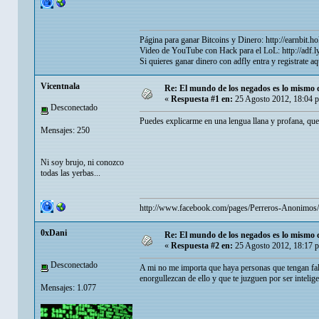
Página para ganar Bitcoins y Dinero:
http://earnbit.ho
Video de YouTube con Hack para el LoL:
http://adf
Si quieres ganar dinero con adfly entra y registrate a
Vicentnala
Re: El mundo de los negados es lo mismo 
«
Respuesta #1 en:
25 Agosto 2012, 18:04 
Desconectado
Puedes explicarme en una lengua llana y profana, que 
Mensajes: 250
Ni soy brujo, ni conozco
todas las yerbas...
http://www.facebook.com/pages/Perreros-Anonimo
0xDani
Re: El mundo de los negados es lo mismo 
«
Respuesta #2 en:
25 Agosto 2012, 18:17 
Desconectado
A mi no me importa que haya personas que tengan falta
enorgullezcan de ello y que te juzguen por ser inteli
Mensajes: 1.077