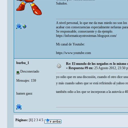
Saludos.
A nivel personal, lo que me da mas miedo no son los p
acabar con consecuencias especialmente nefastas para
Se responsable, consecuente y da ejemplo.
https://informaticayotrostemas.blogspot.com/
Mi canal de Youtube:
https://www.youtube.com
burbu_1
Re: El mundo de los negados es lo mismo 
«
Respuesta #9 en:
25 Agosto 2012, 23:50 
Desconectado
yo odio que en una discusión, cuando el otro dice una
Mensajes: 159
y más cuando sabes que se está refiriendo al yahoo 
también odio a los que se incorporan a la autovía a 4
hamen gaoz
Páginas:
[
1
]
2
3
4
5