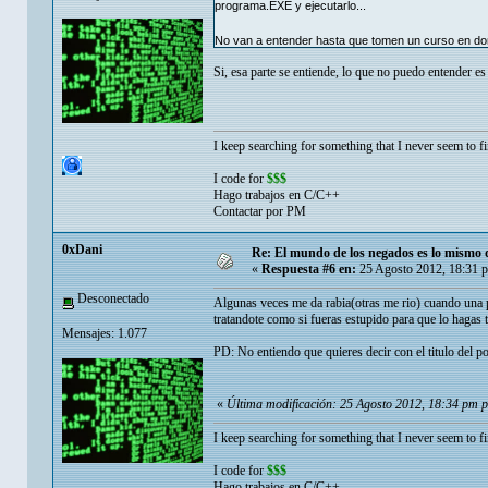
programa.EXE y ejecutarlo...
No van a entender hasta que tomen un curso en do
Si, esa parte se entiende, lo que no puedo entender es
I keep searching for something that I never seem to fin
I code for
$$$
Hago trabajos en C/C++
Contactar por PM
0xDani
Re: El mundo de los negados es lo mismo 
«
Respuesta #6 en:
25 Agosto 2012, 18:31 
Desconectado
Algunas veces me da rabia(otras me rio) cuando una pe
tratandote como si fueras estupido para que lo hagas t
Mensajes: 1.077
PD: No entiendo que quieres decir con el titulo del 
«
Última modificación: 25 Agosto 2012, 18:34 pm 
I keep searching for something that I never seem to fin
I code for
$$$
Hago trabajos en C/C++