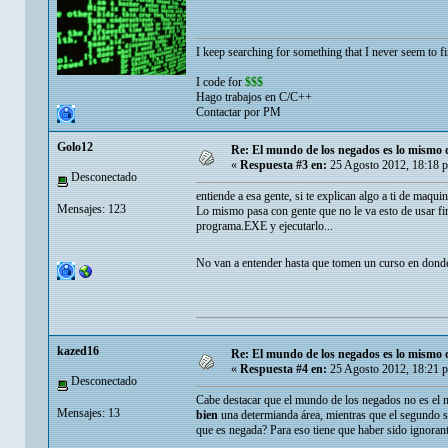
I keep searching for something that I never seem to fin
I code for
$$$
Hago trabajos en C/C++
Contactar por PM
Golo12
Re: El mundo de los negados es lo mismo 
«
Respuesta #3 en:
25 Agosto 2012, 18:18 
Desconectado
entiende a esa gente, si te explican algo a ti de maqui
Mensajes: 123
Lo mismo pasa con gente que no le va esto de usar fir
programa.EXE y ejecutarlo...
No van a entender hasta que tomen un curso en dond
kazed16
Re: El mundo de los negados es lo mismo 
«
Respuesta #4 en:
25 Agosto 2012, 18:21 
Desconectado
Cabe destacar que el mundo de los negados no es el m
Mensajes: 13
bien
una determianda área, mientras que el segundo se
que es negada? Para eso tiene que haber sido ignoran