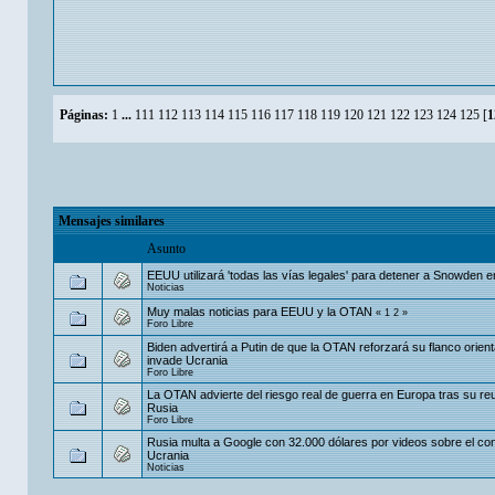
Páginas:
1
...
111
112
113
114
115
116
117
118
119
120
121
122
123
124
125
[
1
Mensajes similares
Asunto
EEUU utilizará 'todas las vías legales' para detener a Snowden 
Noticias
Muy malas noticias para EEUU y la OTAN
«
1
2
»
Foro Libre
Biden advertirá a Putin de que la OTAN reforzará su flanco orient
invade Ucrania
Foro Libre
La OTAN advierte del riesgo real de guerra en Europa tras su re
Rusia
Foro Libre
Rusia multa a Google con 32.000 dólares por videos sobre el conf
Ucrania
Noticias