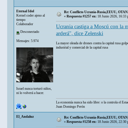
Eternal Idol
Re: Conflicto Ucrania-Rusia,EEUU, OTAN, E
Kernel coder ajeno al
«
Respuesta #1257 en:
18 Junio 2026, 16:33
tiempo
Colaborador
Ucrania castiga a Moscú con la 
Desconectado
arderá", dice Zelenski
Mensajes: 5.974
La mayor oleada de drones contra la capital rusa golpea
industrial y comercial de la capital rusa
Israel nunca torturó niños,
ni lo volverá a hacer.
La economía nunca ha sido libre: o la controla el Esta
Juan Domingo Perón
El_Andaluz
Re: Conflicto Ucrania-Rusia,EEUU, OTAN, E
«
Respuesta #1258 en:
18 Junio 2026, 22:30