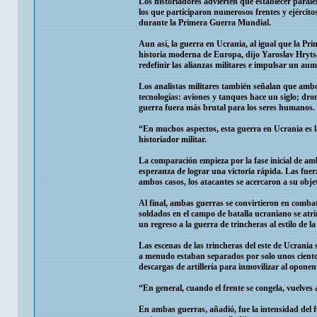
Los historiadores advierten que establecer paralel
los que participaron numerosos frentes y ejército
durante la Primera Guerra Mundial.
Aun así, la guerra en Ucrania, al igual que la Pr
historia moderna de Europa, dijo Yaroslav Hryts
redefinir las alianzas militares e impulsar un au
Los analistas militares también señalan que ambos
tecnologías: aviones y tanques hace un siglo; drone
guerra fuera más brutal para los seres humanos.
“En muchos aspectos, esta guerra en Ucrania es l
historiador militar.
La comparación empieza por la fase inicial de am
esperanza de lograr una victoria rápida. Las fuerz
ambos casos, los atacantes se acercaron a su objet
Al final, ambas guerras se convirtieron en comba
soldados en el campo de batalla ucraniano se atri
un regreso a la guerra de trincheras al estilo de
Las escenas de las trincheras del este de Ucrania
a menudo estaban separados por solo unos cientos
descargas de artillería para inmovilizar al opone
“En general, cuando el frente se congela, vuelve
En ambas guerras, añadió, fue la intensidad del fue