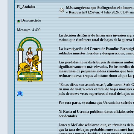
El_Andaluz
Más sangrienta que Stalingrado: el número d
«
Respuesta #1259 en:
4 Julio 2026, 01:44 am
Desconectado
Mensajes: 4.400
La decisión de Rusia de lanzar una invasión a gr
estima que el número total de bajas de la guerra 
La investigación del Centro de Estudios Estratégi
soldados muertos, heridos y desaparecidos, una c
Las pérdidas no se distribuyen de manera uniform
significativamente más elevadas. En los medios de
masculinas de pequeñas aldeas remotas que han s
reclutar nuevas tropas al mismo ritmo al que las 
“Estas cifras son asombrosas”, afirmaron Seth G
en más de cuatro veces el total de bajas mortal
más de nueve veces superiores al total de bajas m
Por otra parte, se estima que Ucrania ha sufrido 
Ni Rusia ni Ucrania publican datos oficiales sobre
occidentales.
Jones y McCabe señalaron que, en términos de ba
que la tasa de bajas probablemente aumentó hasta