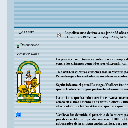
El_Andaluz
La policía rusa detiene a mujer de 85 años 
«
Respuesta #1251 en:
10 Mayo 2026, 14:56
Desconectado
Mensajes: 4.400
La policía rusa detuvo este sábado a una mujer 
contra los crímenes cometidos por el Kremlin con 
"No ocultéis vuestros crímenes tras la Victoria 
Petersburgo a los ciudadanos soviéticos enviado
Según informó el portal Bumaga, Vasílieva fue det
que se le abriera ningún protocolo administrativo
La anciana, que ha sido detenida en varias ocasion
colocó en el monumento unas flores blancas y una 
al artículo 51 de la Constitución, que reza que "n
Vasílieva fue detenida al principio de la guerra p
por desacreditar al Ejército ruso con 10.000 rubl
gobernador de la antigua capital zarista, pero no