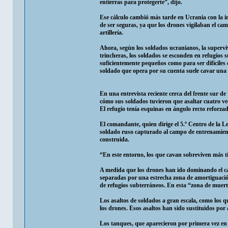
entierras para protegerte”, dijo.
Ese cálculo cambió más tarde en Ucrania con la i
de ser seguras, ya que los drones vigilaban el cam
artillería.
Ahora, según los soldados ucranianos, la superv
trincheras, los soldados se esconden en refugio
suficientemente pequeños como para ser difíciles 
soldado que opera por su cuenta suele cavar una 
En una entrevista reciente cerca del frente sur 
cómo sus soldados tuvieron que asaltar cuatro vec
El refugio tenía esquinas en ángulo recto reforz
El comandante, quien dirige el 5.º Centro de la Leg
soldado ruso capturado al campo de entrenamient
construida.
“En este entorno, los que cavan sobreviven más t
A medida que los drones han ido dominando el cam
separadas por una estrecha zona de amortiguació
de refugios subterráneos. En esta “zona de muert
Los asaltos de soldados a gran escala, como los q
los drones. Esos asaltos han sido sustituidos por
Los tanques, que aparecieron por primera vez en