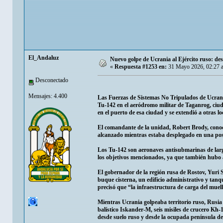
El_Andaluz
Nuevo golpe de Ucrania al Ejército ruso: des
«
Respuesta #1253 en:
31 Mayo 2026, 02:27 
Desconectado
Mensajes: 4.400
Las Fuerzas de Sistemas No Tripulados de Ucrania
Tu-142 en el aeródromo militar de Taganrog, ciud
en el puerto de esa ciudad y se extendió a otras lo
El comandante de la unidad, Robert Brody, conoc
alcanzado mientras estaba desplegado en una posi
Los Tu-142 son aeronaves antisubmarinas de larg
los objetivos mencionados, ya que también hubo a
El gobernador de la región rusa de Rostov, Yuri 
buque cisterna, un edificio administrativo y tan
precisó que “la infraestructura de carga del muell
Mientras Ucrania golpeaba territorio ruso, Rusi
balístico Iskander-M, seis misiles de crucero Kh
desde suelo ruso y desde la ocupada península d