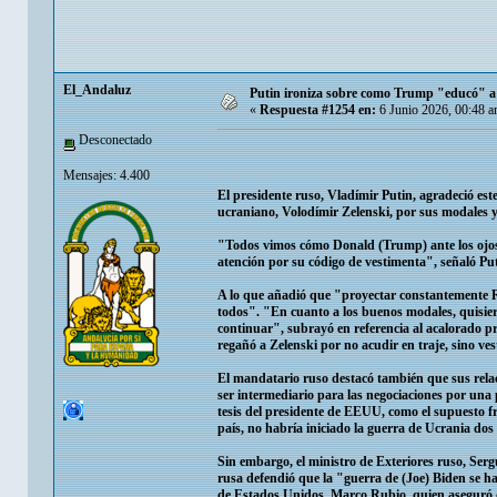
El_Andaluz
Putin ironiza sobre como Trump "educó" a
«
Respuesta #1254 en:
6 Junio 2026, 00:48 a
Desconectado
Mensajes: 4.400
El presidente ruso, Vladímir Putin, agradeció e
ucraniano, Volodímir Zelenski, por sus modales 
"Todos vimos cómo Donald (Trump) ante los ojos de
atención por su código de vestimenta", señaló P
A lo que añadió que "proyectar constantemente R
todos". "En cuanto a los buenos modales, quisie
continuar", subrayó en referencia al acalorado 
regañó a Zelenski por no acudir en traje, sino vest
El mandatario ruso destacó también que sus rela
ser intermediario para las negociaciones por una 
tesis del presidente de EEUU, como el supuesto fr
país, no habría iniciado la guerra de Ucrania dos
Sin embargo, el ministro de Exteriores ruso, Sergu
rusa defendió que la "guerra de (Joe) Biden se ha
de Estados Unidos, Marco Rubio, quien aseguró qu