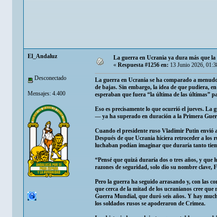
El_Andaluz
La guerra en Ucrania ya dura más que l
«
Respuesta #1256 en:
13 Junio 2026, 01:3
Desconectado
La guerra en Ucrania se ha comparado a menudo c
de bajas. Sin embargo, la idea de que pudiera, en
Mensajes: 4.400
esperaban que fuera “la última de las últimas” 
Eso es precisamente lo que ocurrió el jueves. La 
— ya ha superado en duración a la Primera Gue
Cuando el presidente ruso Vladimir Putin envió a 
Después de que Ucrania hiciera retroceder a los ru
luchaban podían imaginar que duraría tanto tie
“Pensé que quizá duraría dos o tres años, y que l
razones de seguridad, solo dio su nombre clave, F
Pero la guerra ha seguido arrasando y, con las c
que cerca de la mitad de los ucranianos cree que 
Guerra Mundial, que duró seis años. Y hay much
los soldados rusos se apoderaron de Crimea.