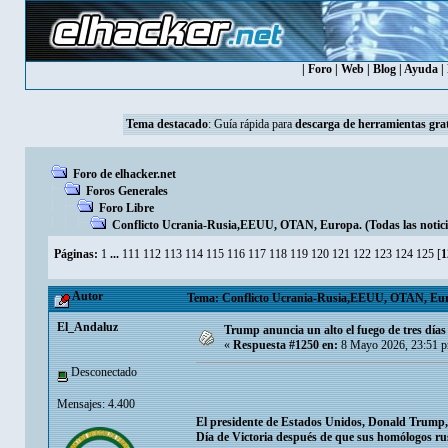
|
Foro
|
Web
|
Blog
|
Ayuda
|
Tema destacado
:
Guía rápida para
descarga de herramientas grat
Foro de elhacker.net
Foros Generales
Foro Libre
Conflicto Ucrania-Rusia,EEUU, OTAN, Europa. (Todas las noticia
Páginas:
1
...
111
112
113
114
115
116
117
118
119
120
121
122
123
124
125
[
1
Autor
Tema: Conflicto Ucrania-Rusia,EEUU, OTAN, Europa
El_Andaluz
Trump anuncia un alto el fuego de tres días
«
Respuesta #1250 en:
8 Mayo 2026, 23:51 
Desconectado
Mensajes: 4.400
El presidente de Estados Unidos, Donald Trump, ha
Día de Victoria después de que sus homólogos ru