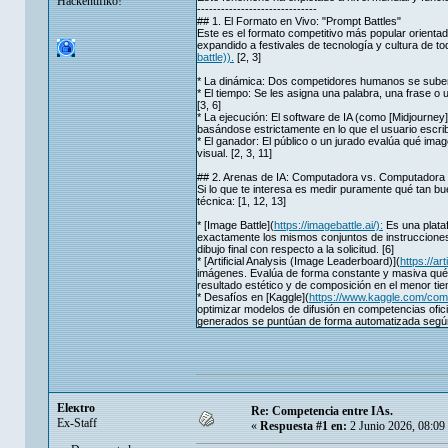
Hackentifiko!
------------------------------
## 1. El Formato en Vivo: "Prompt Battles"
Este es el formato competitivo más popular orientad
expandido a festivales de tecnología y cultura de 
battle)).
[2, 3]
* La dinámica: Dos competidores humanos se suben
* El tiempo: Se les asigna una palabra, una frase o
[3, 6]
* La ejecución: El software de IA (como [Midjourney]
basándose estrictamente en lo que el usuario escribió
* El ganador: El público o un jurado evalúa qué image
visual. [2, 3, 11]
## 2. Arenas de IA: Computadora vs. Computadora
Si lo que te interesa es medir puramente qué tan bu
técnica: [1, 12, 13]
* [Image Battle](
https://imagebattle.ai/):
Es una plataf
exactamente los mismos conjuntos de instrucciones de
dibujo final con respecto a la solicitud. [6]
* [Artificial Analysis (Image Leaderboard)](
https://ar
imágenes. Evalúa de forma constante y masiva qué 
resultado estético y de composición en el menor tie
* Desafíos en [Kaggle](
https://www.kaggle.com/comp
optimizar modelos de difusión en competencias ofic
generados se puntúan de forma automatizada según
Eleкtro
Re: Competencia entre IAs.
Ex-Staff
«
Respuesta #1 en:
2 Junio 2026, 08:09