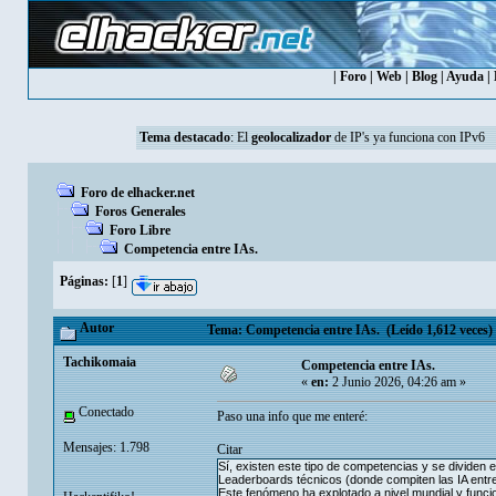
|
Foro
|
Web
|
Blog
|
Ayuda
|
Tema destacado
: El
geolocalizador
de IP's ya funciona con IPv6
Foro de elhacker.net
Foros Generales
Foro Libre
Competencia entre IAs.
Páginas:
[
1
]
Autor
Tema: Competencia entre IAs. (Leído 1,612 veces)
Tachikomaia
Competencia entre IAs.
«
en:
2 Junio 2026, 04:26 am »
Conectado
Paso una info que me enteré:
Mensajes: 1.798
Citar
Sí, existen este tipo de competencias y se dividen
Leaderboards técnicos (donde compiten las IA entre s
Este fenómeno ha explotado a nivel mundial y funci