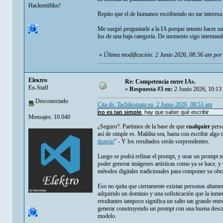
Hackentifiko!
Repito que el de humanos escribiendo no me interesa t
Me surgió preguntarle a la IA porque intento hacer un
los de una baja categoría. De momento sigo intentand
«
Última modificación: 2 Junio 2026, 08:56 am po
Eleкtro
Re: Competencia entre IAs.
Ex-Staff
«
Respuesta #3 en:
2 Junio 2026, 10:13
Desconectado
Cita de: Tachikomaia en 2 Junio 2026, 08:53 am
no es tan simple
, hay que saber qué escribir
Mensajes: 10.040
¿Seguro?. Partimos de la base de que
cualquier
perso
así de simple es. Maldita sea, basta con escribir algo
dragón
" - Y los resultados serán sorprendentes.
Luego se podrá refinar el prompt, y usar un prompt ne
poder generar imágenes artísticas como ya se hace, y 
métodos digitales tradicionales para componer su obr
Eso no quita que ciertamente existan personas altame
adquirido un dominio y una sofisticación que la inme
resultantes tampoco significa un salto tan grande ent
generar construyendo un prompt con una buena descripc
modelo.