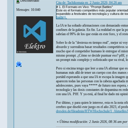
Desconectado
Cita de: Tachikomaia en 2 Junio 2026, 04:26 am
# 1. El Formato en Vivo: "Prompt Battles"
Mensajes: 10.040
Este es el formato competitivo más popular orientad
expandido a festivales de tecnología y cultura de 
battle)).
La IA te ha soltado afirmaciones con demasiado entu
confines de la galaxia. En fin. La realidad es que la
sabrían el 99% de los que están en este foro, y el rest
Sobre lo de la "destreza en tiempo real", mejor ni voy
absurdo y surrealista basar resultados competitivos 
mucho que el competidor humano le entregue el mismo 
mismo prompt. ¿Cómo se decide puntuar eso? pfff, y e
un prompt más complejo y sofisticado que su rival, lo
Pero si encima tengo que leer a una IA afirmar que est
humanas más allá de tener un cuerpo con dos manos co
portátil esperando a que una IA te escupa la imagen q
aparecen todas las personas con la cabeza agachada mi
adolescentes, pues vaya ***** de futuro nos espera, c
tecnología y las dosis constantes de dopamina en red
con una IA. Pfff. Y ya está, al final he dado mi opini
Por último, y para quien le interese, esta es la nota 
cerebro que diseñó este juego en el año 2023, el pro
dresden.de/fileadmin/HTW/Hochschule/1_Aktuelle
«
Última modificación: 2 Junio 2026, 08:36 am por