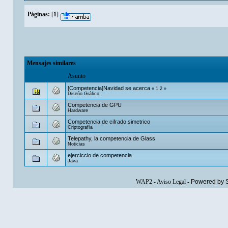
Páginas:
[
1
]
Mensajes similares
Asunto
[Competencia]Navidad se acerca
«
1
2
»
Diseño Gráfico
Competencia de GPU
Hardware
Competencia de cifrado simetrico
Criptografía
Telepathy, la competencia de Glass
Noticias
ejerciccio de competencia
Java
WAP2
-
Aviso Legal
-
Powered by 