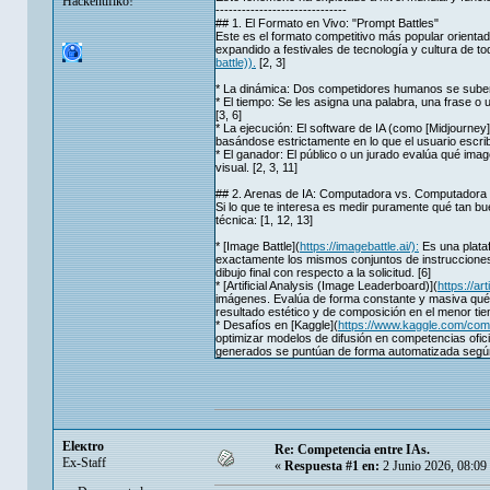
Hackentifiko!
------------------------------
## 1. El Formato en Vivo: "Prompt Battles"
Este es el formato competitivo más popular orientad
expandido a festivales de tecnología y cultura de 
battle)).
[2, 3]
* La dinámica: Dos competidores humanos se suben
* El tiempo: Se les asigna una palabra, una frase o
[3, 6]
* La ejecución: El software de IA (como [Midjourney]
basándose estrictamente en lo que el usuario escribió
* El ganador: El público o un jurado evalúa qué image
visual. [2, 3, 11]
## 2. Arenas de IA: Computadora vs. Computadora
Si lo que te interesa es medir puramente qué tan bu
técnica: [1, 12, 13]
* [Image Battle](
https://imagebattle.ai/):
Es una plataf
exactamente los mismos conjuntos de instrucciones de
dibujo final con respecto a la solicitud. [6]
* [Artificial Analysis (Image Leaderboard)](
https://ar
imágenes. Evalúa de forma constante y masiva qué 
resultado estético y de composición en el menor tie
* Desafíos en [Kaggle](
https://www.kaggle.com/comp
optimizar modelos de difusión en competencias ofic
generados se puntúan de forma automatizada según
Eleкtro
Re: Competencia entre IAs.
Ex-Staff
«
Respuesta #1 en:
2 Junio 2026, 08:09