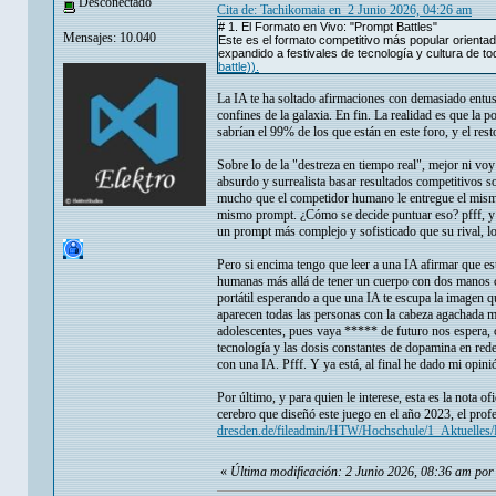
Desconectado
Cita de: Tachikomaia en 2 Junio 2026, 04:26 am
# 1. El Formato en Vivo: "Prompt Battles"
Mensajes: 10.040
Este es el formato competitivo más popular orientad
expandido a festivales de tecnología y cultura de 
battle)).
La IA te ha soltado afirmaciones con demasiado entu
confines de la galaxia. En fin. La realidad es que la
sabrían el 99% de los que están en este foro, y el rest
Sobre lo de la "destreza en tiempo real", mejor ni voy
absurdo y surrealista basar resultados competitivos 
mucho que el competidor humano le entregue el mismo 
mismo prompt. ¿Cómo se decide puntuar eso? pfff, y e
un prompt más complejo y sofisticado que su rival, lo
Pero si encima tengo que leer a una IA afirmar que est
humanas más allá de tener un cuerpo con dos manos co
portátil esperando a que una IA te escupa la imagen q
aparecen todas las personas con la cabeza agachada mi
adolescentes, pues vaya ***** de futuro nos espera, c
tecnología y las dosis constantes de dopamina en red
con una IA. Pfff. Y ya está, al final he dado mi opini
Por último, y para quien le interese, esta es la nota 
cerebro que diseñó este juego en el año 2023, el pro
dresden.de/fileadmin/HTW/Hochschule/1_Aktuelle
«
Última modificación: 2 Junio 2026, 08:36 am por