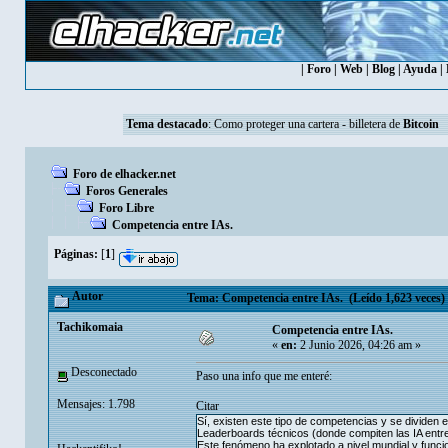
|
Foro
|
Web
|
Blog
|
Ayuda
|
Tema destacado
:
Como proteger una cartera - billetera de
Bitcoin
Foro de elhacker.net
Foros Generales
Foro Libre
Competencia entre IAs.
Páginas:
[
1
]
Autor
Tema: Competencia entre IAs. (Leído 1,623 veces)
Tachikomaia
Competencia entre IAs.
«
en:
2 Junio 2026, 04:26 am »
Desconectado
Paso una info que me enteré:
Mensajes: 1.798
Citar
Sí, existen este tipo de competencias y se dividen
Leaderboards técnicos (donde compiten las IA entre s
Este fenómeno ha explotado a nivel mundial y funci