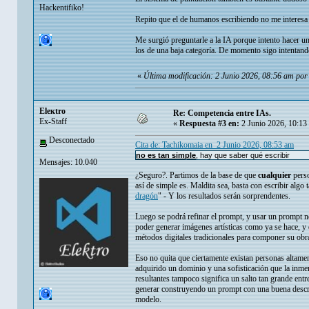
Hackentifiko!
Repito que el de humanos escribiendo no me interesa t
Me surgió preguntarle a la IA porque intento hacer un
los de una baja categoría. De momento sigo intentand
«
Última modificación: 2 Junio 2026, 08:56 am po
Eleкtro
Re: Competencia entre IAs.
Ex-Staff
«
Respuesta #3 en:
2 Junio 2026, 10:13
Desconectado
Cita de: Tachikomaia en 2 Junio 2026, 08:53 am
no es tan simple
, hay que saber qué escribir
Mensajes: 10.040
¿Seguro?. Partimos de la base de que
cualquier
perso
así de simple es. Maldita sea, basta con escribir algo
dragón
" - Y los resultados serán sorprendentes.
Luego se podrá refinar el prompt, y usar un prompt ne
poder generar imágenes artísticas como ya se hace, y 
métodos digitales tradicionales para componer su obr
Eso no quita que ciertamente existan personas altame
adquirido un dominio y una sofisticación que la inme
resultantes tampoco significa un salto tan grande ent
generar construyendo un prompt con una buena descripc
modelo.