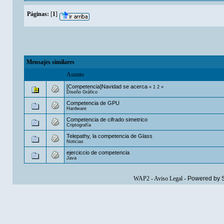
Páginas:
[
1
]
Mensajes similares
Asunto
[Competencia]Navidad se acerca
«
1
2
»
Diseño Gráfico
Competencia de GPU
Hardware
Competencia de cifrado simetrico
Criptografía
Telepathy, la competencia de Glass
Noticias
ejerciccio de competencia
Java
WAP2
-
Aviso Legal
-
Powered by 