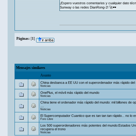
¡Espero vuestros comentarios y cualquier dato técni
Sunway o las redes DianRong‑2! 🚀🕶️
Páginas:
[
1
]
Mensajes similares
Asunto
China desbanca a EE UU con el superordenador más rápido del
Noticias
OnePlus, el móvil más rápido del mundo
Noticias
China tiene el ordenador más rápido del mundo: mil billones de o
....
Noticias
El Supercomputador Cuantico que es tan tan tan rápido... no lo e
Foro Libre
Los 500 superordenadores más potentes del mundo:Estados Un
recupera el trono
Noticias