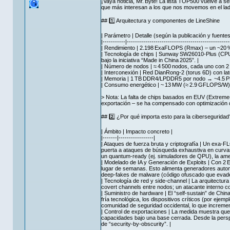
¡Vaya noticia, Mr. Byte! La lista TOP500 vuelve a s
que más interesan a los que nos movemos en el lado 
## 1️⃣ Arquitectura y componentes de LineShine
| Parámetro | Detalle (según la publicación y fuentes 
|-----------|--------------------------------------------------
| Rendimiento | 2.198 ExaFLOPS (Rmax) – un ~20 %
| Tecnología de chips | Sunway SW26010‑Plus (CPU
bajo la iniciativa “Made in China 2025”. |
| Número de nodos | ≈ 4 500 nodos, cada uno con 2
| Interconexión | Red DianRong‑2 (torus 6D) con lat
| Memoria | 1 TB DDR4/LPDDR5 por nodo → ~4.5 PB t
| Consumo energético | ~ 13 MW (≈ 2.9 GFLOPS/W) – 
> Nota: La falta de chips basados en EUV (Extreme‑
exportación – se ha compensado con optimización d
## 2️⃣ ¿Por qué importa esto para la ciberseguridad
| Ámbito | Impacto concreto |
|-------|-----------------|
| Ataques de fuerza bruta y criptografía | Un exa‑
puerta a ataques de búsqueda exhaustiva en curvas
un quantum‑ready (ej. simuladores de QPU), la ame
| Modelado de IA y Generación de Exploits | Con 2
lugar de semanas. Esto alimenta generadores automá
deep‑fakes de malware (código ofuscado que evade 
| Tecnología de red y side‑channel | La arquitectura
covert channels entre nodos; un atacante interno co
| Suministro de hardware | El “self‑sustain” de Chi
fría tecnológica, los dispositivos críticos (por ejem
comunidad de seguridad occidental, lo que increment
| Control de exportaciones | La medida muestra que 
capacidades bajo una base cerrada. Desde la perspe
de “security‑by‑obscurity”. |