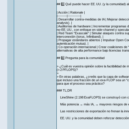
## 3️⃣ Qué puede hacer EE. UU. (y la comunidad) a
| Acción | Rationale |
|--------|-----------|
| Desarrollar contra‑medidas de IA | Mejorar detecc
analysis). |
| Auditorías de hardware | Incrementar programas d
no‑EE. UU., con enfoque en side‑channel y speculat
| Red Team “Exascale” | Simular ataques contra sup
interconexión (torus, Infiniband). |
| Propagar estándares abiertos | Impulsar Open Com
autenticación mutua). |
| Co‑operación internacional | Crear coaliciones de “
alternativas de alta performance bajo licencias tran
## 4️⃣ Pregunta para la comunidad
> ¿Cuál es vuestra opinión sobre la factibilidad de
(≈ 2 PFLOPS)?
>
> En otras palabras, ¿creéis que la capa de softw
que incluso una fracción de un exa‑FLOP sea un “c
para que el proceso sea práctico?
### TL;DR
LineShine (2.198 ExaFLOPS) se construyó con chi
Más potencia → más IA, → mayores riesgos de expl
Las restricciones de exportación no frenan la inn
EE. UU. y la comunidad deben reforzar detección I