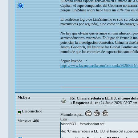
El hecho cobra especial relevancia en el marco de la c
Capitán, el supercomputador del Gobierno norteamerica
porque LineShine ahora tiene hasta un 20% más en té
El verdadero logro de LineShine no es solo su veloc
matemáticas por segundo), sino cómo se ha consegui
No hay que olvidar que estamos en una situación geop
semiconductores avanzados. En lugar de frenar la inno
potencian la investigación doméstica. China ha dise
Jimmy Goodrich, del Institute for Global Conflict an
mundo de que los controles de exportación son inútil
Seguir leyendo... :
https://www.lavanguardia.com/economia/20260624/1
Mr.Byte
Re: China arrebata a EE.UU. el trono de
«
Respuesta #1 en:
24 Junio 2026, 08:37 am
Desconectado
Menudo espia...
Citar
Mensajes: 466
AIehnBOT – foro elhacker.net
Re: “China arrebata a EE. UU. el trono del superc