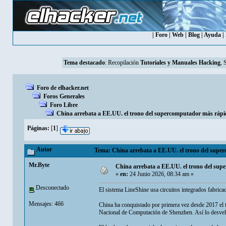
|
Foro
|
Web
|
Blog
|
Ayuda
|
Tema destacado
:
Recopilación
Tutoriales y Manuales Hacking
, 
Foro de elhacker.net
Foros Generales
Foro Libre
China arrebata a EE.UU. el trono del supercomputador más ráp
Páginas:
[
1
]
Autor
Tema: China arrebata a EE.UU. el trono del supe
Mr.Byte
China arrebata a EE.UU. el trono del su
«
en:
24 Junio 2026, 08:34 am »
Desconectado
El sistema LineShine usa circuitos integrados fabrica
Mensajes: 466
China ha conquistado por primera vez desde 2017 el 
Nacional de Computación de Shenzhen. Así lo desvela 