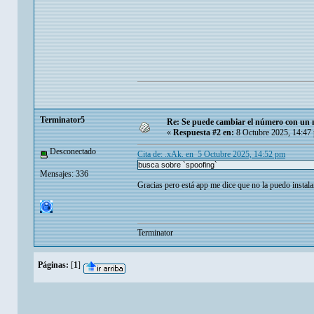
Terminator5
Re: Se puede cambiar el número con un 
«
Respuesta #2 en:
8 Octubre 2025, 14:47
Desconectado
Cita de: .xAk. en 5 Octubre 2025, 14:52 pm
busca sobre `spoofing`
Mensajes: 336
Gracias pero está app me dice que no la puedo instala
Terminator
Páginas:
[
1
]