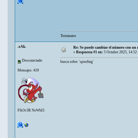
Terminator
.xAk.
Re: Se puede cambiar el número con un 
«
Respuesta #1 en:
5 Octubre 2025, 14:52
Desconectado
busca sobre `spoofing`
Mensajes: 419
F0r3v3R NeWbI3