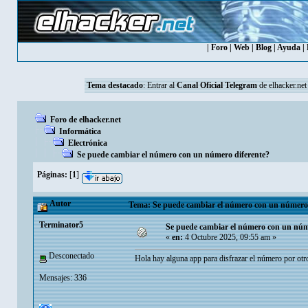
|
Foro
|
Web
|
Blog
|
Ayuda
|
Tema destacado
: Entrar al
Canal Oficial Telegram
de elhacker.net
Foro de elhacker.net
Informática
Electrónica
Se puede cambiar el número con un número diferente?
Páginas:
[
1
]
Autor
Tema: Se puede cambiar el número con un número d
Terminator5
Se puede cambiar el número con un núm
«
en:
4 Octubre 2025, 09:55 am »
Desconectado
Hola hay alguna app para disfrazar el número por ot
Mensajes: 336