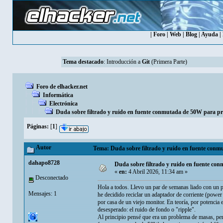
|
Foro
|
Web
|
Blog
|
Ayuda
|
Tema destacado
:
Introducción a
Git
(Primera Parte)
Foro de elhacker.net
Informática
Electrónica
Duda sobre filtrado y ruido en fuente conmutada de 50W para p
Páginas:
[
1
]
Autor
Tema: Duda sobre filtrado y ruido en fuente conm
dahapo8728
Duda sobre filtrado y ruido en fuente c
«
en:
4 Abril 2026, 11:34 am »
Desconectado
Hola a todos. Llevo un par de semanas liado con un p
Mensajes: 1
he decidido reciclar un adaptador de corriente (power
por casa de un viejo monitor. En teoría, por potenci
desesperado: el ruido de fondo o "ripple".
Al principio pensé que era un problema de masas, pero