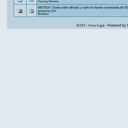
Hacking Wireless
MOVIDO: Duda sobre filtrado y ruido en fuente conmutada de 5
proyecto DIY
Windows
WAP2
-
Aviso Legal
-
Powered by 