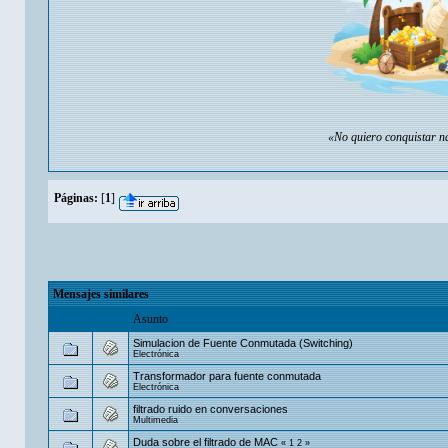
«No quiero conquistar na
Páginas:
[
1
]
Mensajes similares
Asunto
Simulacion de Fuente Conmutada (Switching)
Electrónica
Transformador para fuente conmutada
Electrónica
filtrado ruido en conversaciones
Multimedia
Duda sobre el filtrado de MAC
«
1
2
»