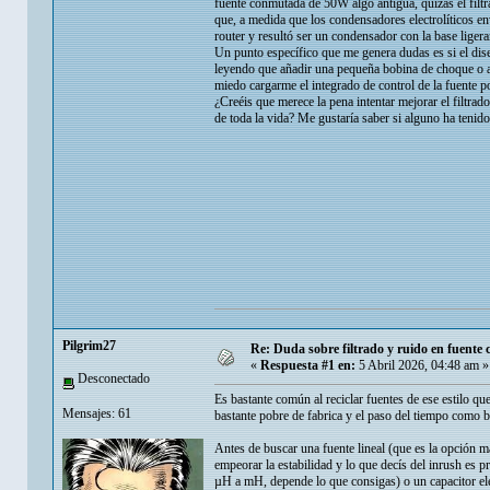
fuente conmutada de 50W algo antigua, quizás el filtr
que, a medida que los condensadores electrolíticos en
router y resultó ser un condensador con la base liger
Un punto específico que me genera dudas es si el dis
leyendo que añadir una pequeña bobina de choque o au
miedo cargarme el integrado de control de la fuente p
¿Creéis que merece la pena intentar mejorar el filtrad
de toda la vida? Me gustaría saber si alguno ha tenido
Pilgrim27
Re: Duda sobre filtrado y ruido en fuent
«
Respuesta #1 en:
5 Abril 2026, 04:48 am »
Desconectado
Es bastante común al reciclar fuentes de ese estilo que
Mensajes: 61
bastante pobre de fabrica y el paso del tiempo como 
Antes de buscar una fuente lineal (que es la opción má
empeorar la estabilidad y lo que decís del inrush es 
µH a mH, depende lo que consigas) o un capacitor elect