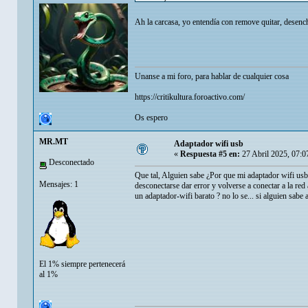
Ah la carcasa, yo entendía con remove quitar, dese
Unanse a mi foro, para hablar de cualquier cosa
https://critikultura.foroactivo.com/
Os espero
MR.MT
Adaptador wifi usb
«
Respuesta #5 en:
27 Abril 2025, 07:0
Desconectado
Que tal, Alguien sabe ¿Por que mi adaptador wifi u
Mensajes: 1
desconectarse dar error y volverse a conectar a la re
un adaptador-wifi barato ? no lo se... si alguien sabe
El 1% siempre pertenecerá
al 1%