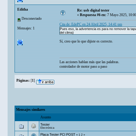
Editha
Re: usb digital tester
«
Respuesta #6 en:
7 Mayo 2025, 10:0
Desconectado
Cita de: EdePC en 24 Abril 2025, 14:41 pm
Mensajes: 1
Pues eso, la advertencia es para no remover la tapa
del clima)
Sí, creo que lo que dijiste es correcto.
Las acciones hablan más que las palabras.
controlador de motor paso a paso
Páginas:
[
1
]
Mensajes similares
Asunto
Tester
Electrónica
Placa Tester PCI POST
«
1
2
»