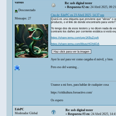
varous
Re: usb digital tester
«
Respuesta #2 en:
24 Abril 2025, 09:2
Desconectado
Cita de: EdePC en 23 Abril 2025, 14:37 pm
Mensajes: 27
Quizá es una etiqueta que previene que "abras" o q
producto, o el link de donde encontrarlo para verlo?
Yo tengo dos de esos testers y no dicen nada de es
contrario los dañes por corriente estática si está e
https://share.temu.com/ugv1K8uZcpA
https://share.temu.com/MsezHQhIjQA
Ayer lo usé para ver como cargaba el móvil, y bien.
Pero eso del warning...
Unanse a mi foro, para hablar de cualquier cosa
https://critikultura.foroactivo.com/
Os espero
EdePC
Re: usb digital tester
Moderador Global
«
Respuesta #3 en:
24 Abril 2025, 14:4