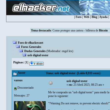
|
Foro
|
Web
|
Blog
|
Ayuda
|
Tema destacado
:
Como proteger una cartera - billetera de
Bitcoin
Foro de elhacker.net
Foros Generales
Dudas Generales
(Moderador:
engel lex
)
usb digital tester
Páginas:
[
1
]
Autor
Tema: usb digital tester (Leído 8,933 veces)
varous
usb digital tester
«
en:
23 Abril 2025, 08:25 am »
Desconectado
Me he comprado un "usb digital tester" para medir la 
Mensajes: 27
pone lo siguiente:
"!Warning Do not remove, to prevent electric shock!"