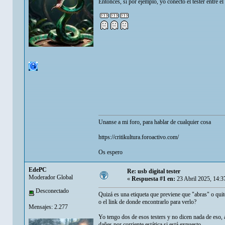
Entonces, si por ejemplo, yo conecto el tester entre e
Unanse a mi foro, para hablar de cualquier cosa
https://critikultura.foroactivo.com/
Os espero
EdePC
Re: usb digital tester
Moderador Global
«
Respuesta #1 en:
23 Abril 2025, 14:3
Desconectado
Quizá es una etiqueta que previene que "abras" o quit
o el link de donde encontrarlo para verlo?
Mensajes: 2.277
Yo tengo dos de esos testers y no dicen nada de eso, 
dañes por corriente estática si está expuesto.