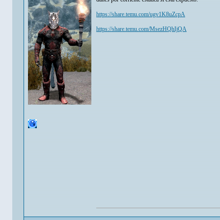
https://share.temu.com/ugv1K8uZcpA
https://share.temu.com/MsezHQhIjQA