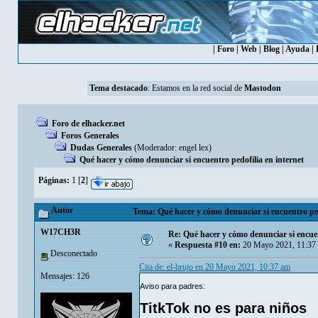
|
Foro
|
Web
|
Blog
|
Ayuda
|
Tema destacado
: Estamos en la red social de
Mastodon
Foro de elhacker.net
Foros Generales
Dudas Generales
(Moderador:
engel lex
)
Qué hacer y cómo denunciar si encuentro pedofilia en internet
Páginas:
1
[
2
]
Autor
Tema: Qué hacer y cómo denunciar si encuentro pedo
W17CH3R
Re: Qué hacer y cómo denunciar si encuen
«
Respuesta #10 en:
20 Mayo 2021, 11:37
Desconectado
Cita de: el-brujo en 20 Mayo 2021, 10:37 am
Mensajes: 126
Aviso para padres:
TitkTok no es para niños