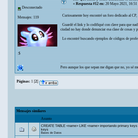
«
Respuesta #12 en:
20 Mayo 2021, 16:51
Desconectado
Curiosamente hoy encontré un foro dedicado al CP,
Mensajes: 119
Guardé el link y lo codifiqué con clave para que na
ciudad no hay donde denunciar esa clase de cosas y po
Lo encontré buscando ejemplos de códigos de profes
:$
Pero aunque los que sepan me digan que no, yo sé muy 
Páginas:
1
[
2
]
Mensajes similares
Asunto
CREATE TABLE <name> LIKE <name> importando primary keys a
keys
Bases de Datos