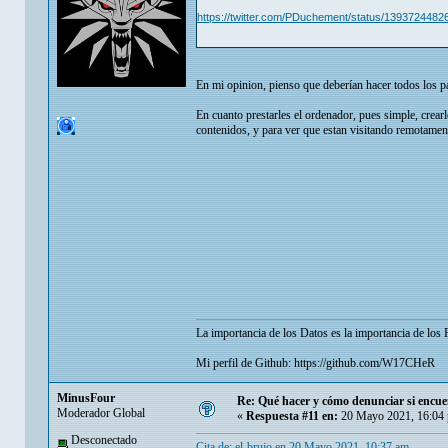
https://twitter.com/PDuchement/status/139372448
En mi opinion, pienso que deberían hacer todos los pad
En cuanto prestarles el ordenador, pues simple, crear
contenidos, y para ver que estan visitando remotamen
La importancia de los Datos es la importancia de los
Mi perfil de Github:
https://github.com/W17CHeR
MinusFour
Re: Qué hacer y cómo denunciar si encuen
Moderador Global
«
Respuesta #11 en:
20 Mayo 2021, 16:04
Desconectado
Cita de: el-brujo en 20 Mayo 2021, 10:37 am