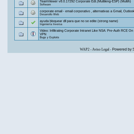
TeamViewer v8.0.17292 Corporate Edt.(Multileng-ESP) (Multih)
Software
corporate email - email corporativo , alternativas a Gmail, Outlo
Desarrollo Web
ayuda bloquear dll para que no se edite (strong name)
Ingeniería Inversa
Video: Infiltrating Corporate Intranet Like NSA: Pre-Auth RCE O
VPN
Bugs y Exploits
WAP2
-
Aviso Legal
-
Powered by 