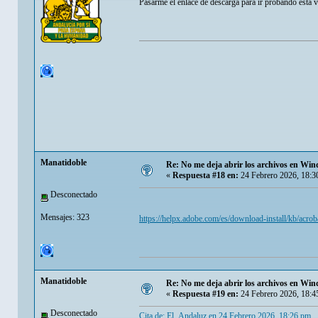
Pasarme el enlace de descarga para ir probando esta v
Manatidoble
Re: No me deja abrir los archivos en Wi
«
Respuesta #18 en:
24 Febrero 2026, 18:3
Desconectado
Mensajes: 323
https://helpx.adobe.com/es/download-install/kb/acr
Manatidoble
Re: No me deja abrir los archivos en Wi
«
Respuesta #19 en:
24 Febrero 2026, 18:4
Desconectado
Cita de: El_Andaluz en 24 Febrero 2026, 18:26 pm