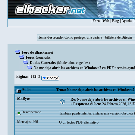
|
Foro
|
Web
|
Blog
|
Ayuda
|
Tema destacado
:
Como proteger una cartera - billetera de
Bitcoin
Foro de elhacker.net
Foros Generales
Dudas Generales
(Moderador:
engel lex
)
No me deja abrir los archivos en Windowa7 en PDF necesito ayu
Páginas:
1
[
2
]
3
Autor
Tema: No me deja abrir los archivos en Windowa7 
Mr.Byte
Re: No me deja abrir los archivos en Wi
«
Respuesta #10 en:
24 Febrero 2026, 16:5
Desconectado
Tambien puede intentar instalar una versión obsoleta 
Mensajes: 466
O un lector PDF alternativo