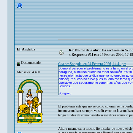
El_Andaluz
Re: No me deja abrir los archivos en Wi
«
Respuesta #11 en:
24 Febrero 2026, 17:1
Desconectado
Cita de: Songoku en 24 Febrero 2026, 14:41 pm
Bueno al parecer el problema no está tanto en el p
Mensajes: 4.400
peliaguda, o incluso puede no tener solución. En fin
necesario hasta que te diga que ya no quedan actua
enlacé). Y si eso no sirve pues mucho me temo que 
operativo que seguramente tiene mas años que yo 
Saludos...
Songoku
El problema esta que no se como cojones se ha perdi
intente actualizar siempre va salir error en la actual
tengo ni idea de como hacerlo si me dices como lo pue
Ahora mismo sería mucho lío instalar de nuevo el s