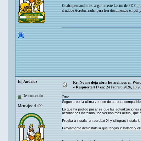
Estaba pensando descargarme este Lector de PDF gra
al adobe Acroba reader para leer documentos en pdf y
El_Andaluz
Re: No me deja abrir los archivos en Wi
«
Respuesta #17 en:
24 Febrero 2026, 18:2
Desconectado
Citar
Segun creo, la ultima version de acrobat compatible 
Mensajes: 4.400
Lo que ha podido pasar es que las actualizaciones a
acrobat has instalado una version mas actual, que 
Prueba a instalar un acrobat XI y si logras instalarl
Previamente desinstala la que tengas instalada y el