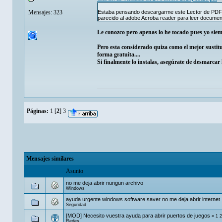
Mensajes: 323
Estaba pensando descargarme este Lector de PDF 
parecido al adobe Acroba reader para leer document
Le conozco pero apenas lo he tocado pues yo siem
Pero esta considerado quiza como el mejor sustit
forma gratuita....
Si finalmente lo instalas, asegúrate de desmarcar 
Páginas:
1
[
2
]
3
Mensajes similares
Asunto
no me deja abrir nungun archivo
Windows
ayuda urgente windows software saver no me deja abrir internet
Seguridad
[MOD] Necesito vuestra ayuda para abrir puertos de juegos
«
1
2
Redes