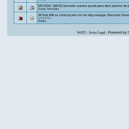
MOVIDO: [MOD] Necesito vuestra ayuda para abrir puertos de 
Dudas Generales
Mi Red Wifi se conecta pero no me deja navegar (Necesito Vues
1
2
3
4
5
»
Redes
WAP2
-
Aviso Legal
-
Powered by 