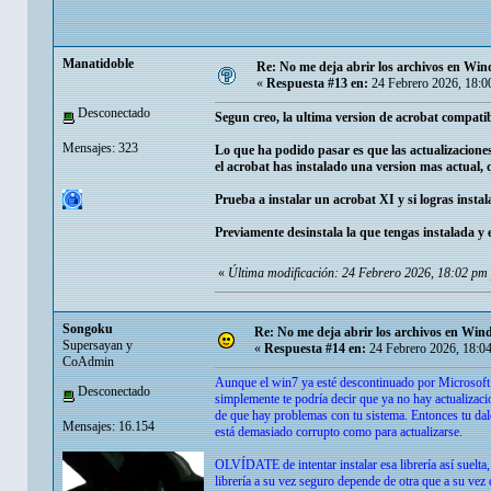
Manatidoble
Re: No me deja abrir los archivos en Wi
«
Respuesta #13 en:
24 Febrero 2026, 18:0
Desconectado
Segun creo, la ultima version de acrobat compatib
Mensajes: 323
Lo que ha podido pasar es que las actualizaciones
el acrobat has instalado una version mas actual,
Prueba a instalar un acrobat XI y si logras instal
Previamente desinstala la que tengas instalada y e
«
Última modificación: 24 Febrero 2026, 18:02 pm
Songoku
Re: No me deja abrir los archivos en Wi
Supersayan y
«
Respuesta #14 en:
24 Febrero 2026, 18:0
CoAdmin
Aunque el win7 ya esté descontinuado por Microsoft s
Desconectado
simplemente te podría decir que ya no hay actualizacio
de que hay problemas con tu sistema. Entonces tu dale
Mensajes: 16.154
está demasiado corrupto como para actualizarse.
OLVÍDATE de intentar instalar esa librería así suelta
librería a su vez seguro depende de otra que a su vez 