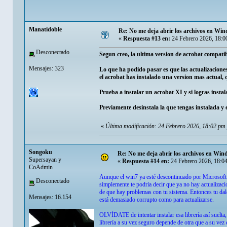
Manatidoble
Re: No me deja abrir los archivos en Wi
«
Respuesta #13 en:
24 Febrero 2026, 18:0
Desconectado
Segun creo, la ultima version de acrobat compatib
Mensajes: 323
Lo que ha podido pasar es que las actualizaciones
el acrobat has instalado una version mas actual,
Prueba a instalar un acrobat XI y si logras instal
Previamente desinstala la que tengas instalada y e
«
Última modificación: 24 Febrero 2026, 18:02 pm
Songoku
Re: No me deja abrir los archivos en Wi
Supersayan y
«
Respuesta #14 en:
24 Febrero 2026, 18:0
CoAdmin
Aunque el win7 ya esté descontinuado por Microsoft s
Desconectado
simplemente te podría decir que ya no hay actualizacio
de que hay problemas con tu sistema. Entonces tu dale
Mensajes: 16.154
está demasiado corrupto como para actualizarse.
OLVÍDATE de intentar instalar esa librería así suelta
librería a su vez seguro depende de otra que a su vez 