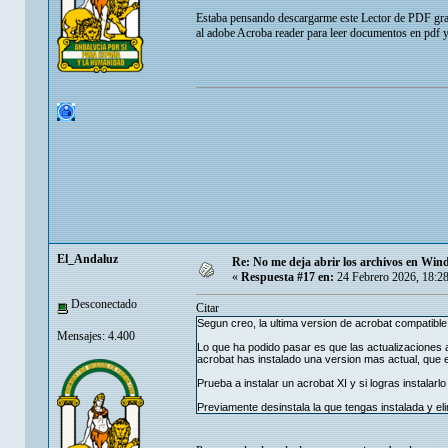
Estaba pensando descargarme este Lector de PDF gra
al adobe Acroba reader para leer documentos en pdf y
El_Andaluz
Re: No me deja abrir los archivos en Wi
«
Respuesta #17 en:
24 Febrero 2026, 18:2
Desconectado
Citar
Segun creo, la ultima version de acrobat compatible 
Mensajes: 4.400
Lo que ha podido pasar es que las actualizaciones a
acrobat has instalado una version mas actual, que 
Prueba a instalar un acrobat XI y si logras instalarl
Previamente desinstala la que tengas instalada y el