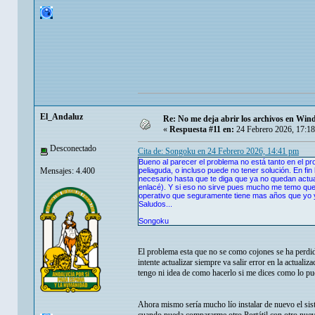
El_Andaluz
Re: No me deja abrir los archivos en Wi
«
Respuesta #11 en:
24 Febrero 2026, 17:1
Desconectado
Cita de: Songoku en 24 Febrero 2026, 14:41 pm
Bueno al parecer el problema no está tanto en el p
Mensajes: 4.400
peliaguda, o incluso puede no tener solución. En fin
necesario hasta que te diga que ya no quedan actua
enlacé). Y si eso no sirve pues mucho me temo que 
operativo que seguramente tiene mas años que yo 
Saludos...
Songoku
El problema esta que no se como cojones se ha perdi
intente actualizar siempre va salir error en la actual
tengo ni idea de como hacerlo si me dices como lo pue
Ahora mismo sería mucho lío instalar de nuevo el s