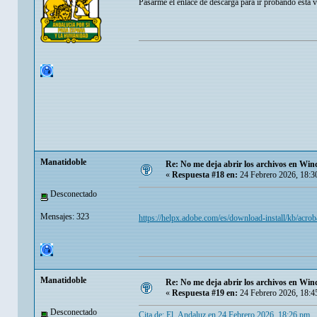
Pasarme el enlace de descarga para ir probando esta v
Manatidoble
Re: No me deja abrir los archivos en Wi
«
Respuesta #18 en:
24 Febrero 2026, 18:3
Desconectado
Mensajes: 323
https://helpx.adobe.com/es/download-install/kb/acr
Manatidoble
Re: No me deja abrir los archivos en Wi
«
Respuesta #19 en:
24 Febrero 2026, 18:4
Desconectado
Cita de: El_Andaluz en 24 Febrero 2026, 18:26 pm