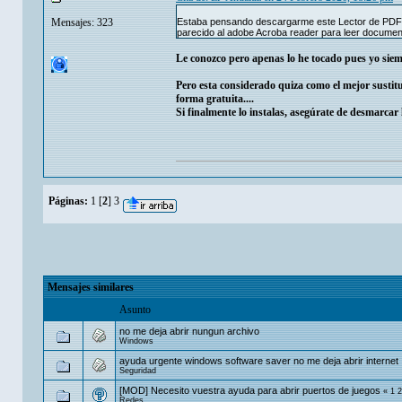
Mensajes: 323
Estaba pensando descargarme este Lector de PDF 
parecido al adobe Acroba reader para leer document
Le conozco pero apenas lo he tocado pues yo siem
Pero esta considerado quiza como el mejor sustit
forma gratuita....
Si finalmente lo instalas, asegúrate de desmarcar 
Páginas:
1
[
2
]
3
Mensajes similares
Asunto
no me deja abrir nungun archivo
Windows
ayuda urgente windows software saver no me deja abrir internet
Seguridad
[MOD] Necesito vuestra ayuda para abrir puertos de juegos
«
1
2
Redes