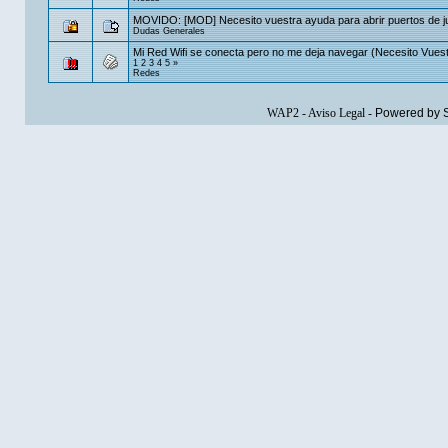
MOVIDO: [MOD] Necesito vuestra ayuda para abrir puertos de 
Dudas Generales
Mi Red Wifi se conecta pero no me deja navegar (Necesito Vues
1
2
3
4
5
»
Redes
WAP2
-
Aviso Legal
-
Powered by 