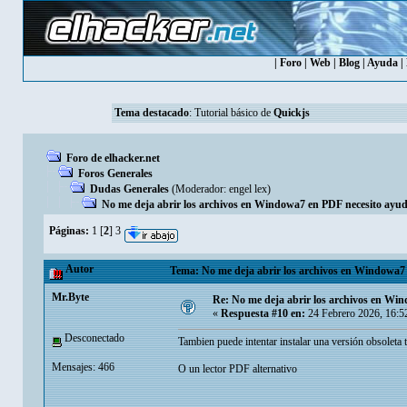
|
Foro
|
Web
|
Blog
|
Ayuda
|
Tema destacado
:
Tutorial básico de
Quickjs
Foro de elhacker.net
Foros Generales
Dudas Generales
(Moderador:
engel lex
)
No me deja abrir los archivos en Windowa7 en PDF necesito ayu
Páginas:
1
[
2
]
3
Autor
Tema: No me deja abrir los archivos en Windowa7 
Mr.Byte
Re: No me deja abrir los archivos en Wi
«
Respuesta #10 en:
24 Febrero 2026, 16:5
Desconectado
Tambien puede intentar instalar una versión obsoleta 
Mensajes: 466
O un lector PDF alternativo