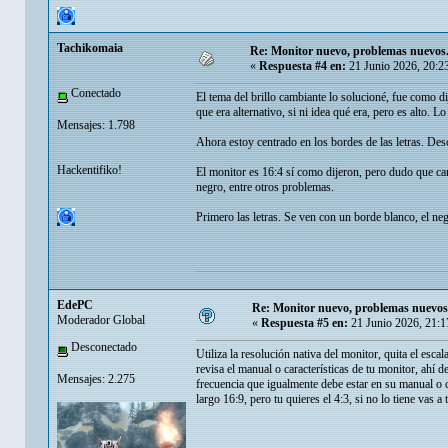
Tachikomaia
Re: Monitor nuevo, problemas nuevos
«
Respuesta #4 en:
21 Junio 2026, 20:2
Conectado
El tema del brillo cambiante lo solucioné, fue como d
que era alternativo, si ni idea qué era, pero es alto.
Mensajes: 1.798
Ahora estoy centrado en los bordes de las letras. Des
Hackentifiko!
El monitor es 16:4 sí como dijeron, pero dudo que cam
negro, entre otros problemas.
Primero las letras. Se ven con un borde blanco, el neg
EdePC
Re: Monitor nuevo, problemas nuevos
Moderador Global
«
Respuesta #5 en:
21 Junio 2026, 21:1
Desconectado
Utiliza la resolución nativa del monitor, quita el esca
revisa el manual o características de tu monitor, ahí 
Mensajes: 2.275
frecuencia que igualmente debe estar en su manual o c
largo 16:9, pero tu quieres el 4:3, si no lo tiene vas a