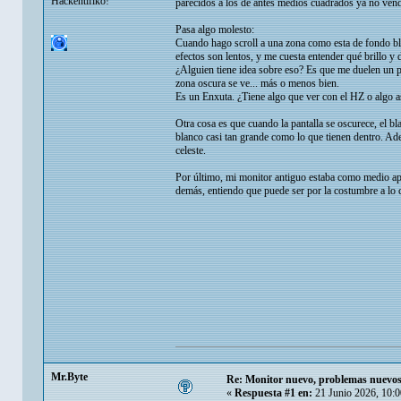
Hackentifiko!
parecidos a los de antes medios cuadrados ya no ven
Pasa algo molesto:
Cuando hago scroll a una zona como esta de fondo bl
efectos son lentos, y me cuesta entender qué brillo 
¿Alguien tiene idea sobre eso? Es que me duelen un p
zona oscura se ve... más o menos bien.
Es un Enxuta. ¿Tiene algo que ver con el HZ o algo a
Otra cosa es que cuando la pantalla se oscurece, el b
blanco casi tan grande como lo que tienen dentro. Ade
celeste.
Por último, mi monitor antiguo estaba como medio apag
demás, entiendo que puede ser por la costumbre a lo c
Mr.Byte
Re: Monitor nuevo, problemas nuevos
«
Respuesta #1 en:
21 Junio 2026, 10:0