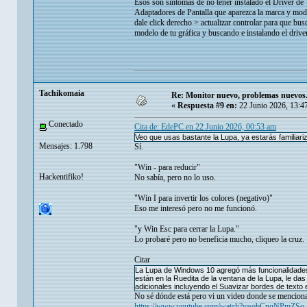
Esos son síntomas de no tener instalado el Driver de 
Adaptadores de Pantalla que aparezca la marca y model
dale click derecho > actualizar controlar para que bus
modelo de tu gráfica y buscando e instalando el driver
Tachikomaia
Re: Monitor nuevo, problemas nuevos
«
Respuesta #9 en:
22 Junio 2026, 13:4
Conectado
Cita de: EdePC en 22 Junio 2026, 00:53 am
Veo que usas bastante la Lupa, ya estarás familiar
Mensajes: 1.798
Sí.
"Win - para reducir"
Hackentifiko!
No sabía, pero no lo uso.
"Win I para invertir los colores (negativo)"
Eso me interesó pero no me funcionó.
"y Win Esc para cerrar la Lupa."
Lo probaré pero no beneficia mucho, cliqueo la cruz.
Citar
La Lupa de Windows 10 agregó más funcionalidades,
están en la Ruedita de la ventana de la Lupa, le das
adicionales incluyendo el Suavizar bordes de texto 
No sé dónde está pero vi un video donde se menciona
https://www.youtube.com/watch?v=obCnqNPmZSo