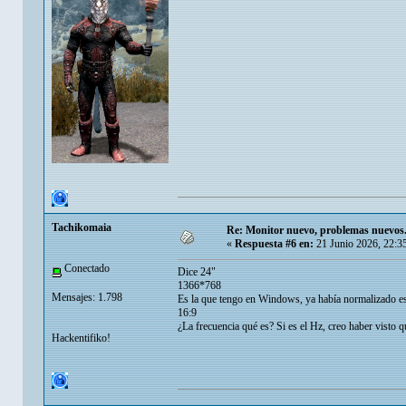
Tachikomaia
Re: Monitor nuevo, problemas nuevos
«
Respuesta #6 en:
21 Junio 2026, 22:3
Conectado
Dice 24"
1366*768
Mensajes: 1.798
Es la que tengo en Windows, ya había normalizado e
16:9
¿La frecuencia qué es? Si es el Hz, creo haber visto q
Hackentifiko!