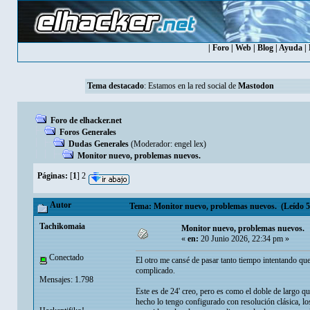
|
Foro
|
Web
|
Blog
|
Ayuda
|
Tema destacado
: Estamos en la red social de
Mastodon
Foro de elhacker.net
Foros Generales
Dudas Generales
(Moderador:
engel lex
)
Monitor nuevo, problemas nuevos.
Páginas:
[
1
]
2
Autor
Tema: Monitor nuevo, problemas nuevos. (Leído 5,
Tachikomaia
Monitor nuevo, problemas nuevos.
«
en:
20 Junio 2026, 22:34 pm »
Conectado
El otro me cansé de pasar tanto tiempo intentando que
complicado.
Mensajes: 1.798
Este es de 24' creo, pero es como el doble de largo 
hecho lo tengo configurado con resolución clásica, l