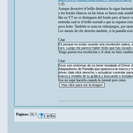
1:35
Aunque desactivé el brillo dinámico lo sigue haciendo, 
y los bordes blancos en las letras se hacen más nota
like en YT no se distinguen del fondo pero al hacer s
entienda cual es el brillo normal o que ni siquiera e
poco lento. También se nota en videojuegos, por ejem
Los menús de clic derecho también, si la pantalla est
Citar
Es porque no estás usando una resolución nativa, s
raro. Luego me parece haber leído que has tocado el
Tengo puesta esa resolución y el clear no hizo cambi
Citar
Esos son síntomas de no tener instalado el Driver de
Adaptadores de Pantalla que aparezca la marca y mo
driver, dale click derecho > actualizar controlar pa
marca y modelo de tu gráfica y buscando e instaland
Eso no supe hacerlo cuando lo intenté pero mira:
Páginas:
[
1
]
2