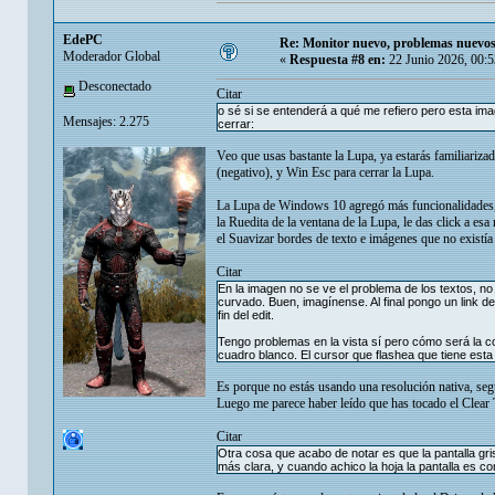
EdePC
Re: Monitor nuevo, problemas nuevos
Moderador Global
«
Respuesta #8 en:
22 Junio 2026, 00:5
Desconectado
Citar
o sé si se entenderá a qué me refiero pero esta ima
Mensajes: 2.275
cerrar:
Veo que usas bastante la Lupa, ya estarás familiariza
(negativo), y Win Esc para cerrar la Lupa.
La Lupa de Windows 10 agregó más funcionalidades, e
la Ruedita de la ventana de la Lupa, le das click a esa
el Suavizar bordes de texto e imágenes que no existía 
Citar
En la imagen no se ve el problema de los textos, no 
curvado. Buen, imagínense. Al final pongo un link d
fin del edit.
Tengo problemas en la vista sí pero cómo será la c
cuadro blanco. El cursor que flashea que tiene esta
Es porque no estás usando una resolución nativa, seg
Luego me parece haber leído que has tocado el Clear 
Citar
Otra cosa que acabo de notar es que la pantalla gri
más clara, y cuando achico la hoja la pantalla es