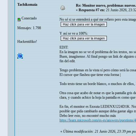
Tachikomaia
Re: Monitor nuevo, problemas nuevos
«
Respuesta #7 en:
21 Junio 2026, 23:3
Conectado
No sé si se entenderá a qué me refiero pero esta image
Mensajes: 1.798
Y así se ve a 100%:
Hackentifiko!
EDIT:
En la imagen no se ve el problema de los textos, no sé
Buen, imagínense. Al final pongo un link de alguien 
fin del edit.
Tengo problemas en la vista sí pero cómo será la cosa
El cursor que flashea que tiene esta forma |
Todo texto tiene un borde blanco, o muchos de ellos, l
Otra cosa que acabo de notar es que la pantalla gris 
clara, y cuando achico la hoja la pantalla es como q
En fin, el monitor es Enxuta LEDENX1224D1K. No lo 
posible que pida cambiarlo aunque deba gastar algo m
Debo leer esto, no encontré mucho más
https://learn.microsoft.com/es-es/answers/questions
«
Última modificación: 21 Junio 2026, 23:39 pm p